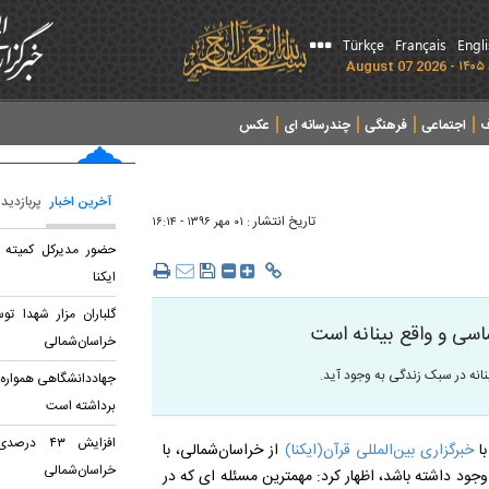
Türkçe
Français
Engl
ف
اجتماعی
فرهنگی
چندرسانه ای
عکس
آخرین اخبار
پربازدید
تاریخ انتشار :
۰۱ مهر ۱۳۹۶ - ۱۶:۱۴
حضور مدیرکل کمیته ا
ایکنا
گلباران مزار شهدا تو
سی و واقع بینانه است
خراسان‌شمالی
انه در سبک زندگی به وجود آید.
جهاددانشگاهی همواره د
برداشته است
افزایش ۴۳
با
خبرگزاری بین‌المللی قرآن(ایکنا)
از خراسان‌شمالی
،
با
خراسان‌شمالی
ر وجود داشته باشد، اظهار کرد: مهمترین مسئله ای که در