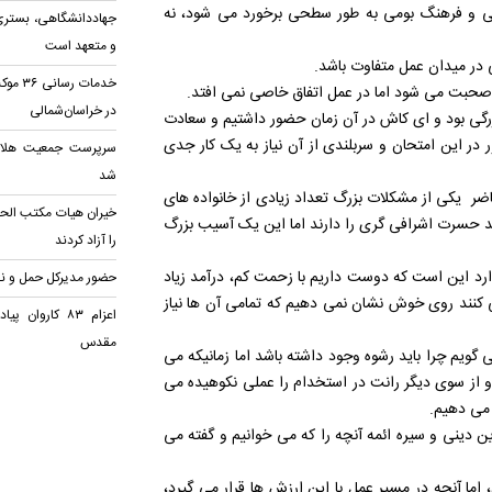
ینی و فرهنگ بومی به طور سطحی برخورد می شود، نه
جهاددانشگاهی، بستری 
و متعهد است
 در میدان عمل متفاوت باشد.
خدمات 
 صحبت می شود اما در عمل اتفاق خاصی نمی افتد.
در خراسان‌شمالی
زرگی بود و ای کاش در آن زمان حضور داشتیم و سعادت
 در این امتحان و سربلندی از آن نیاز به یک کار جدی
سرپرست جمعیت هلال‌
شد
ضر یکی از مشکلات بزرگ تعداد زیادی از خانواده های
ند حسرت اشرافی گری را دارند اما این یک آسیب بزرگ
را آزاد کردند
رد این است که دوست داریم با زحمت کم، درآمد زیاد
حضور مدیرکل حمل و نقل
 کنند روی خوش نشان نمی دهیم که تمامی آن ها نیاز
اعزام ۸۳ کاروا
مقدس
یم چرا باید رشوه وجود داشته باشد اما زمانیکه می
 و از سوی دیگر رانت در استخدام را عملی نکوهیده می
 می دهیم.
ن دینی و سیره ائمه آنچه را که می خوانیم و گفته می
اما آنچه در مسیر عمل با این ارزش ها قرار می گیرد،