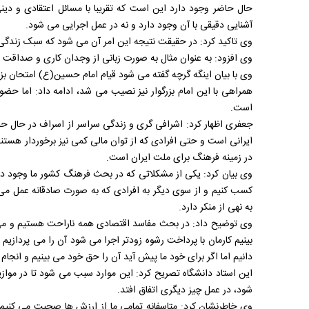
حال حاضر وجود دارد این است که تقریبا با مسائل اعتقادی و د
آشنایی دقیقی با آن وجود دارد و نه در عمل اجرایی می شود.
وی تاکید کرد: در حقیقت نتیجه این امر آن می شود که سبک زندگی
وی افزود: به عنوان مثال به صورت زبانی از وجدان کاری و صداقت
وی با بیان اینگه گرچه گفته می شود قیام امام حسین(ع) امتحان ب
همراهی با این امام بزرگوار نیز نصیب می شد، ادامه داد: اما حضور
است.
جعفری اظهار کرد: اشرافی گری و زندگی سراسر از اسراف در حال حا
ایرانی است و حتی افرادی که از توان مالی کمی نیز برخوردار هست
در زمینه فرهنگ برای ملت ایران است.
وی بیان کرد: یکی از مشکلاتی که در بحث فرهنگ کشور ما وجود دا
کسب کنیم و از سوی دیگر به افرادی که به صورت صادقانه عمل می
به نهی از منکر دارد.
وی توضیح داد: در بحث مفاسد اقتصادی همه ناراحت هستیم و می گو
بینیم کارمان با پرداخت رشوه زودتر اجرا می شود آن را می پردازیم
دانیم اما اگر برای خود ما پیش آید آن را حق خود می بینیم و انجام
این استاد دانشگاه تصریح کرد: این موارد سبب می شود تا در موازی
شود، در عمل چیز دیگری اتفاق افتد.
وی خاطرنشان کرد: متاسفانه تمامی ما از ارزش ها صحبت می کنیم، 