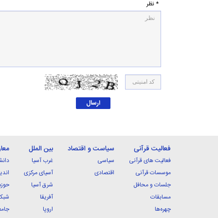
* نظر
فعالیت قرآنی
سیاست و اقتصاد
بین الملل
معا
فعالیت های قرآنی
سیاسی
غرب آسیا
دانش
موسسات قرآنی
اقتصادی
آسیای مرکزی
اندی
جلسات و محافل
شرق آسیا
حوزه
مسابقات
آفریقا
شبکه
چهره‌ها
اروپا
جامع