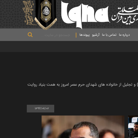
.
.
.
درباره ما
تماس با ما
آرشیو
پیوندها
ی سرشناس عرصه سینما ارزضی٬همچنین رونمایی از کتاب (وآن دقایق آبی) و تجلیل از خانواده های شهدای حرم عصر امروز به همت بنیاد روایت
۱۳۹۶/۰۷/۰۲