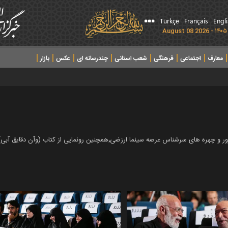
Türkçe
Français
Engl
معارف
اجتماعی
فرهنگی
شعب استانی
چندرسانه ای
عکس
بازار
مراسم تجلیل از هنرمندان عرصه ایثار و شهادت با حضور سردار غیب پرور و چهره ها