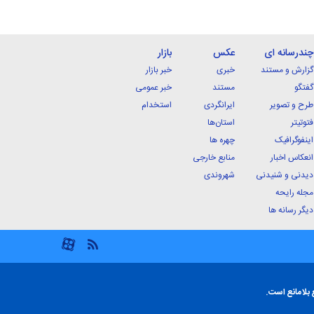
چندرسانه ای
عکس
بازار
گزارش و مستند
خبری
خبر بازار
گفتگو
مستند
خبر عمومی
طرح و تصویر
ایرانگردی
استخدام
فتوتیتر
استان‌ها
اینفوگرافیک
چهره ها
انعکاس اخبار
منابع خارجی
دیدنی و شنیدنی
شهروندی
مجله رایحه
دیگر رسانه ها
 بلامانع است.