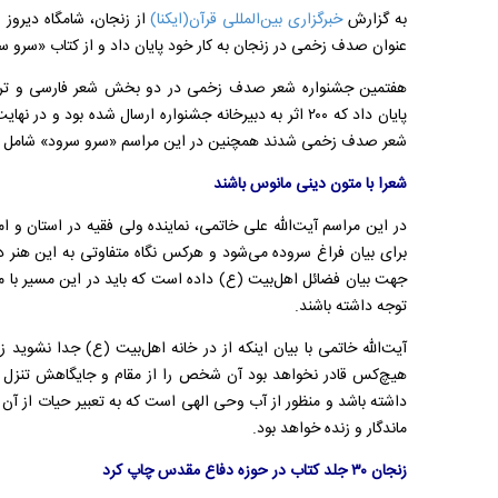
به گزارش
خبرگزاری بین‌المللی قرآن(ایکنا)
از زنجان، شامگاه دیروز
عنوان صدف زخمی در زنجان به کار خود پایان داد و از کتاب «سرو س
هفتمین جشنواره شعر صدف زخمی در دو بخش شعر فارسی و ترکی
پایان داد که
۲۰۰
اثر به دبیرخانه جشنواره ارسال شده بود و در نهای
شعر صدف زخمی شدند
همچنین در این مراسم
«سرو سرود» شامل آث
شعرا با متون دینی مانوس باشند
در این مراسم آیت‌الله علی خاتمی، نماینده ولی فقیه در استان و ا
برای بیان فراغ سروده می‌شود و هرکس نگاه متفاوتی به این هنر د
جهت بیان فضائل اهل‌بیت (ع) داده است که باید در این مسیر با متو
توجه داشته باشند
.
آیت‌الله خاتمی با بیان اینکه از در خانه اهل‌بیت (ع) جدا نشوید 
هیچ‌کس قادر نخواهد بود آن شخص را از مقام و جایگاهش تنزل ب
داشته باشد و منظور از آب وحی الهی است که به تعبیر حیات از آن
ماندگار و زنده خواهد بود
.
زنجان ۳۰
جلد کتاب در حوزه دفاع‌ مقدس چاپ کرد