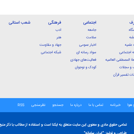
رف
اجتماعی
فرهنگی
شعب استانی
گاه
جامعه
ادب
شه
سلامت
هنر
 علمیه
اخبار عمومی
جهاد و مقاومت
 اجتماعی
سواد رسانه ای
شبکه اجتماعی
ة المصطفی العالمیه
فعالیت‌های جهادی
 و مجلات
کودک و نوجوان
ت تفسیر قرآن
 هوا
خبرنامه
تماس با ما
درباره ما
جستجو
نظرسنجی
RSS
تمامی حقوق مادی و معنوی این سایت متعلق به ایکنا است و استفاده از مطالب با ذکر منبع
طراحی و تولید:
"ایران سامانه"