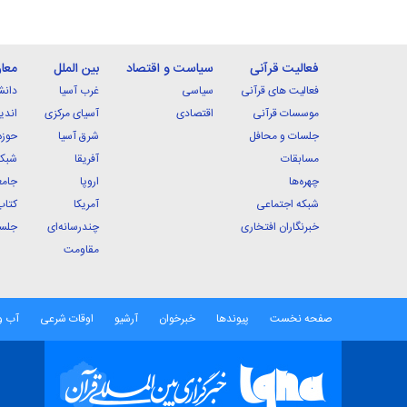
فعالیت قرآنی
سیاست و اقتصاد
بین الملل
معا
فعالیت های قرآنی
سیاسی
غرب آسیا
دانش
موسسات قرآنی
اقتصادی
آسیای مرکزی
اندی
جلسات و محافل
شرق آسیا
حوزه
مسابقات
آفریقا
شبکه
چهره‌ها
اروپا
جامع
شبکه اجتماعی
آمریکا
کتاب
خبرنگاران افتخاری
چندرسانه‌ای
جلسا
مقاومت
صفحه نخست
پیوندها
خبرخوان
آرشیو
اوقات شرعی
آب و