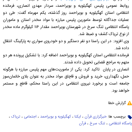
روابط عمومی پلیس کهگیلویه و بویراحمد، سردار مهدی انصاری، فرمانده
انتظامی استان کهگیلویه و بویراحمد روز گذشته، یکم مهرماه گفت: طی دو
عملیات جداگانه توسط مامورین پلیس مبارزه با مواد مخدر استان و ماموران
پاسگاه انتظامی تنگ سرخ در شهرستان بویراحمد مقدار ۱۱۶ کیلوگرم ماده مخدر
از نوع تریاک کشف و ضبط شد.
وی افزود: در این راستا دو نفر دستگیر و دو خودروی سواری به پارکینگ انتقال
داده شد.
فرمانده انتظامی استان کهگیلویه و بویراحمد اضافه کرد: با تشکیل پرونده هر دو
متهم به مراجع قضایی تحویل داده شدند.
انصاری در پایان تاکید کرد: یکی از ماموریت‌های مهم پلیس مبارزه با هرگونه
حمل، نگهداری، خرید و فروش و قاچاق مواد مخدر به عنوان بلای خانمان‌سوز
جامعه است و برخورد نیروی انتظامی در این راستا محکم، قاطع و مستمر
خواهد بود.
گزارش خطا
برچسب ها:
خبرگزاری قرآن
،
ایکنا
،
کهگیلویه و بویراحمد
،
اجتماعی
،
تریاک
،
پاسگاه انتظامی
،
تنگ سرخ
،
قرآن