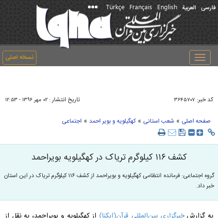
Türkçe
Français
English
فارسی
العربیة
نسخه اصلی
Toggle
navigation
کد خبر:
تاریخ انتشار :
۳۶۴۵۷۰۷
۰۲ مهر ۱۳۹۶ - ۱۲:۵۳
»
»
»
صفحه اصلی
شعب استانی
کهگیلویه و بویر احمد
اجتماعی
کشف ۱۱۶ کیلوگرم تریاک در کهگیلویه بویراحمد
گروه اجتماعی: فرمانده انتظامی کهگیلویه و بویراحمد از کشف ۱۱۶ کیلوگرم تریاک در این استان
خبر داد.
به گزارش
خبرگزاری بین‌المللی قرآن(ایکنا)
از کهگیلویه و بویراحمد، به نقل از