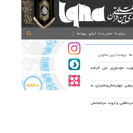
.
.
.
درباره ما
تماس با ما
آرشیو
پیوندها
 ها
پربحث ترین عناوین
ویت خودباوری ملی کارنامه
ربعین چهارمحال‌وبختیاری به
قدرت‌طلبی و ثروت، سرانجامش