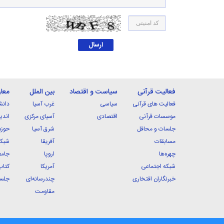
فعالیت قرآنی
سیاست و اقتصاد
بین الملل
معا
فعالیت های قرآنی
سیاسی
غرب آسیا
دانش
موسسات قرآنی
اقتصادی
آسیای مرکزی
اندی
جلسات و محافل
شرق آسیا
حوزه
مسابقات
آفریقا
شبکه
چهره‌ها
اروپا
جامع
شبکه اجتماعی
آمریکا
کتاب
خبرنگاران افتخاری
چندرسانه‌ای
جلسا
مقاومت