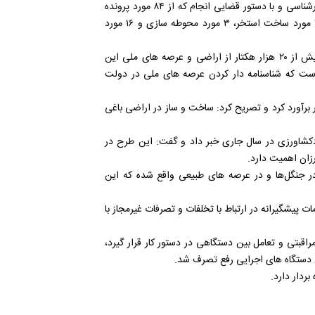
جهاد کشاورزی چهارمحال و بختیاری، اظهار کرد: این اراضی باکار کارشناسی و با دستور قضایی انجام که از ۸۴ مورد پرونده
متشکله، ۴۴ مورد مربوط به ساختمان سازی، ۱۹ مورد دیوارکشی، ۲ مورد ساخت استخر، ۳ مورد محوطه سازی و ۱۶ مورد
وی از اجرای طرح کاداستر (حد نگاری) و صدور سند ثبتی برای بیش از ۲۰ هزار هکتار از اراضی و عرصه های ملی این
ضی این استان ملی است که شناسنامه دار کردن عرصه های ملی در دولت
زراعی و باغی سطح استان را ۲۴۷ هزار هکتار برآورد کرد و تصریح کرد: ساخت و ساز در اراضی باغی
دکشاورزی در سال جاری خبر داد و گفت: این طرح در
زان اهمیت دارد.
در جنگل‌ها و در عرصه های طبیعی واقع شده که این
مات پیشگیرانه در ارتباط با تخلفات و تصرفات غیرمجاز با
اقبتی و تعامل بین دستگاهی در دستور کار قرار گیرد،