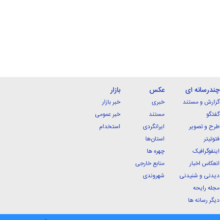
چندرسانه ای
عکس
بازار
گزارش و مستند
خبری
خبر بازار
گفتگو
مستند
خبر عمومی
طرح و تصویر
ایرانگردی
استخدام
فتوتیتر
استان‌ها
اینفوگرافیک
چهره ها
انعکاس اخبار
منابع خارجی
دیدنی و شنیدنی
شهروندی
مجله رایحه
دیگر رسانه ها