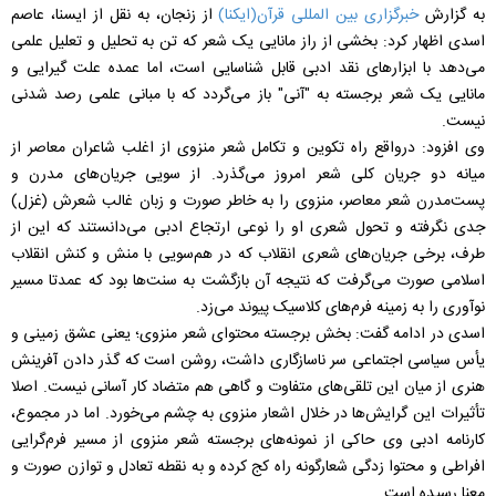
به گزارش
خبرگزاری بین المللی قرآن(ایکنا)
از زنجان، به نقل از ایسنا، عاصم
اسدی اظهار کرد: بخشی از راز مانایی یک شعر که تن به تحلیل و تعلیل علمی
می‌دهد با ابزارهای نقد ادبی قابل شناسایی است، اما عمده علت گیرایی و
مانایی یک شعر برجسته به "آنی" باز می‌گردد که با مبانی علمی رصد شدنی
نیست.
وی افزود: درواقع راه تکوین و تکامل شعر منزوی از اغلب شاعران معاصر از
میانه‌ دو جریان کلی شعر امروز می‌گذرد. از سویی جریان‌های مدرن و
پست‌مدرن شعر معاصر، منزوی را به خاطر صورت و زبان غالب شعرش (غزل)
جدی نگرفته و تحول شعری او را نوعی ارتجاع ادبی می‌دانستند که این از
طرف، برخی جریان‌های شعری انقلاب که در هم‌سویی با منش و کنش انقلاب
اسلامی صورت می‌گرفت که نتیجه آن بازگشت به سنت‌ها بود که عمدتا مسیر
نوآوری را به زمینه‌ فرم‌های کلاسیک پیوند می‌زد.
اسدی در ادامه گفت: بخش برجسته‌ محتوای شعر منزوی؛ یعنی عشق زمینی و
یأس سیاسی اجتماعی سر ناسازگاری داشت، روشن است که گذر دادن آفرینش
هنری از میان این تلقی‌های متفاوت و گاهی هم متضاد کار آسانی نیست. اصلا
تأثیرات این گرایش‌ها در خلال اشعار منزوی به چشم می‌خورد. اما در مجموع،
کارنامه‌ ادبی وی حاکی از نمونه‌های برجسته‌ شعر منزوی از مسیر فرم‌گرایی
افراطی و محتوا زدگی شعارگونه راه کج کرده و به نقطه‌ تعادل و توازن صورت و
معنا رسیده است.