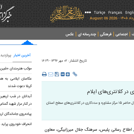
Türkçe
Français
Engl
ف
اجتماعی
فرهنگی
چندرسانه ای
عکس
آخرین اخبار
پربازدید
تاریخ انتشار :
۰۲ مهر ۱۳۹۶ - ۱۶:۲۹
موکب هنرمندان «شین» 
عکاسان ایلامی به هم
کربلا دعوت شدند
آبدانان در شب اربعین
گروه اجتماعی: معاون هماهنگ کننده فرمانده انتظامی استان ایلام گفت: در حال حاضر ۱۵ مرکز مشاوره و مددکاری در کلانتری‌های سطح استان
در کنار مزار شهید گمنام
پیاده‌روی جاماندگان ارب
انحراف خودروی پراید در ایلام ۲ مصدو
ال اطلاع رسانی پلیس، سرهنگ جلال میرزابیگی، معاون