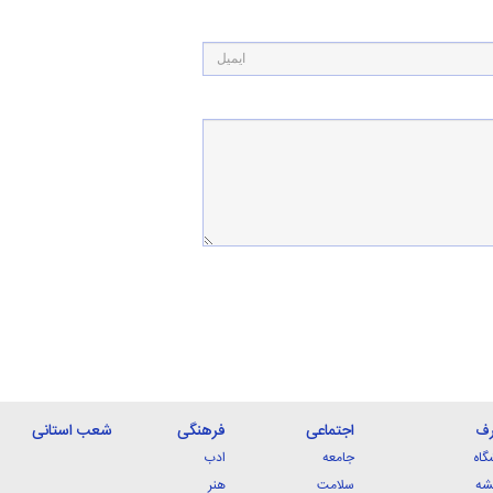
رف
اجتماعی
فرهنگی
شعب استانی
گاه
جامعه
ادب
شه
سلامت
هنر