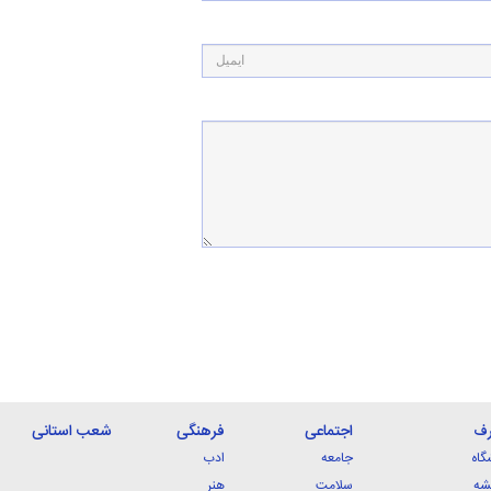
رف
اجتماعی
فرهنگی
شعب استانی
گاه
جامعه
ادب
شه
سلامت
هنر