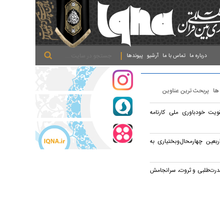
.
.
.
درباره ما
تماس با ما
آرشیو
پیوندها
 ها
پربحث ترین عناوین
ویت خودباوری ملی کارنامه
ربعین چهارمحال‌وبختیاری به
قدرت‌طلبی و ثروت، سرانجامش