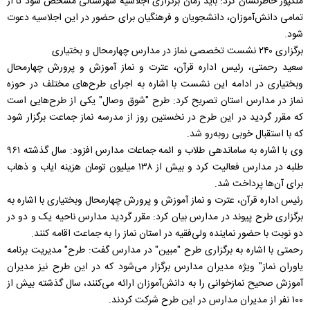
ملکپور خاطرنشان کرد: باید زمان برگزاری اجلاسیه شهرستانی مشخص شود تا از
تمامی دانش‌آموزان، دانشجویان و فرهنگیان برای حضور در این اجلاسیه دعوت
شود.
برگزاری ۲۴۰ نشست تخصصی نماز در مدارس چهارمحال و بختیاری
سعید رحمتی، رئیس اداره قرآن، عترت و نماز آموزش و پرورش چهارمحال
وبختیاری در ادامه این نشست با اشاره به اجرای طرح‌های مختلف در حوزه
نماز در مدارس استان تصریح کرد: طرح "شوق وصال" یکی از طرح‌هایی است
که مقرر گردید در این طرح در نخستین روز از مدرسه نماز جماعت برگزار شود
که با استقبال خوبی روبه‌رو شد.
وی با اشاره به ساماندهی طلاب و ائمه جماعات مدارس افزود: سال گذشته ۹۶۱
طلبه در مدارس فعالیت کرد و بیش از ۱۳۸ میلیون تومان هزینه ایاب و ذهاب
برای آن‌ها پرداخت شد.
رئیس اداره قرآن، عترت و نماز آموزش و پرورش چهارمحال وبختیاری با اشاره به
برگزاری طرح پیوند در مدارس بیان کرد: مقرر گردید مدارس ناحیه یک و دو در
دو نوبت با حضور نماینده ولی‌فقیه در استان نماز را به جماعت اقامه کنند.
رحمتی با اشاره به برگزاری طرح "مبین" در مدارس گفت: طرح" مدیریت برنامه
یاوران نماز" ویژه مدیران مدارس برگزار می‌شود که در این طرح نیز مدیران
آموزش صحیح نمازخوانی را به دانش‌آموزان ارائه می‌کنند، سال گذشته بیش از
۱۰۰ نفر از مدیران مدارس در این طرح شرکت کردند.