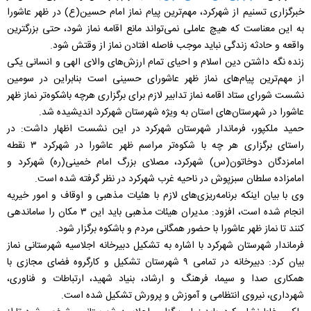
خبرگزاری تسنیم از شهرکرد، مهم‌ترین پیام نماز امام حسین(ع) در ظهر عاشورا
به این معناست که هیچ عاملی نمی‌تواند مانع اقامه نماز شود، حتی بزرگترین
واقعه و حادثه زندگی نباید موجب فاصله افتادن نماز از وقتش شود.
زنده نگه داشتن دین اسلام و احیای تمام ارزش‌های والای الهی و انسانی یکی
از مهم‌ترین پیام‌های نماز ظهر عاشورای حسینی است بنابراین در سومین
نشست شورای ستاد اقامه نماز تدابیر لازم برای برگزاری هرچه باشکوه‌تر نماز ظهر
عاشورا در شهرستان‌های استان به ویژه شهرستان شهرکرد اندیشیده شد.
حمید ملکپور، فرماندار شهرستان شهرکرد در این نشست اظهار داشت: در
راستای برگزاری هر چه با شکوه‌تر مراسم ظهر عاشورا در شهرکرد ۳ نقطه
امامزدگان دوخاتون(س) شهرکرد، مصلای بزرگ امام خمینی(ره) شهرکرد و
امامزاده سلطان سبزپوش در ناحیه غرب شهرکرد در نظر گرفته شده است.
وی با بیان اینکه برنامه‌ریزی‌های لازم با هئیات مذهبی و اوقاف و امور خیریه
انجام شده است، افزود: مدیران هیئات مذهبی باید این ۳ مکان را ساماندهی
کنند تا نماز ظهر عاشورا با حضور همگانی مردم و باشکوه برگزار شود.
فرماندار شهرستان شهرکرد با اشاره به تشکیل دبیرخانه اجلاسیه شهرستانی نماز
بیان کرد: دبیرخانه در تمامی ۹ شهرستان تشکیل و کارگروه فضای مجازی با
همکاری صدا و سیما، فرهنگ و ارشاد، بنیاد شهید، ارتباطات و فناوری،
شهرداری، نیروی انتظامی و آموزش و پرورش تشکیل شده است.