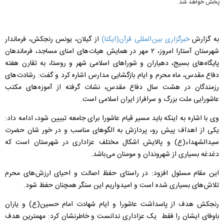
پخش خواهد شد.
به گزارش
خبرگزاری بین المللی قرآن(ایکنا)
از گیلان، یونس رنجکش، فرماندار
شهرستان آستارا امروز، ۲ مهر در همایش هیات های امنای مساجد، فرماندهان
پایگاه های بسیج، دهیاران و شوراهای اسلامی شهر و روستا، به تقارن هفته
دفاع مقدس، ماه محرم و ایام بازگشایی مدارس اشاره کرد و گفت: رشادت های
رزمندگان در هشت سال دفاع مقدس، نشات گرفته از آموزه های مکتب
عاشورایی ملت بزرگ و سرافراز ایران اسلامی است.
وی با اشاره به اینکه باید مسیر قیام عاشورا برای جامعه تبیین شود، ادامه داد:
یکی از اهداف پیش رو، پردازش به الگوهای مناسب و در خور شان حضرت
سیدالشهداء(ع) و پالایش اشکال مختلف عزاداری در شهرستان است که
دغدغه بسیاری از شهروندان و مومنان می باشد.
این مقام مسئول افزود: در راستای حفظ اصالت و احیای ارزش های محرم
تلاش های بسیاری شده است و امیدواریم این سنگر همچنان حفظ شود.
رنجکش هدف از پاسداشت عاشورا و ایام شهادت امام حسین(ع) و یاران
باوفای ایشان را فقط یک عزاداری ندانست و خاطرنشان کرد: مهمترین هدف