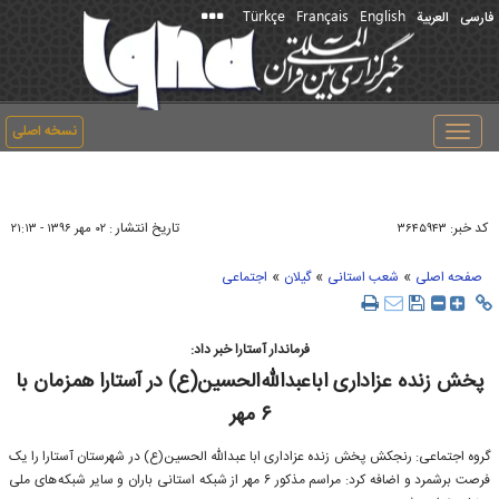
Türkçe
Français
English
فارسی
العربیة
نسخه اصلی
Toggle
navigation
کد خبر:
تاریخ انتشار :
۳۶۴۵۹۴۳
۰۲ مهر ۱۳۹۶ - ۲۱:۱۳
»
»
»
صفحه اصلی
شعب استانی
گیلان
اجتماعی
فرماندار آستارا خبر داد:
پخش زنده عزاداری اباعبدالله الحسین(ع) در آستارا همزمان با
۶ مهر
گروه اجتماعی: رنجکش پخش زنده عزاداری ابا عبدالله الحسین(ع) در شهرستان آستارا را یک
فرصت برشمرد و اضافه کرد: مراسم مذکور ۶ مهر از شبکه استانی باران و سایر شبکه های ملی