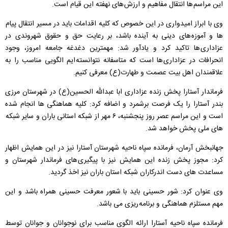
این مراسم ها انتقال مفاهیم و ارزش های نهفته این قیام است.
وی با ابراز امیدواری در این خصوص که کلیه اقدامات باید در مسیر انتقال پیام
ها و آموزه های دینی به آینده باشد، بر رعایت حق و حقوق شهروندی در
عزاداری ها تاکید کرد و یادآور شد: مهمترین دغدغه جامعه امروز، وجود
انحرافات در عزاداری ها است که متاسفانه نتوانسته ایم الگویی مناسب را به
علاقمندان اهل بیت عصمت و طهارت(ع) معرفی کنیم.
فرماندار آستارا پخش زنده عزاداری ابا عبدالله الحسین(ع) در شهرستان مرزی
بندر آستارا را یک فرصت برشمرد و اضافه کرد: کلیه هماهنگی ها انجام شده
است و این مراسم عصر روز پنجشنبه، ۶ مهر از شبکه استانی باران و سایر شبکه
های ملی پخش خواهد شد.
جهانبخش آرمان، فرمانده سپاه ناحیه شهرستان آستارا نیز در این همایش اظهار
کرد: مجوز پخش زنده این همایش نیز با پیگیری های فرماندار شهرستان و
مساعدت های دست اندرکاران شبکه استان باران نیز اخذ گردید.
وی عنوان کرد: شور حسینی باید با شعور معرفت حسینی همراه باشد و این
مهم مستلزم هماهنگی و برنامه ریزی می باشد.
فرمانده سپاه ناحیه آستارا ارائه الگوی مناسب برای نوجوانان و جوانان توسط