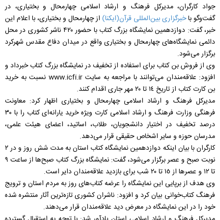
جواد کارگران، مدیرکل فرهنگ و ارشاد اسلامی چهارمحال و بختیاری، در
گفت‌وگو با
خبرگزاری بین‌المللی قرآن(ایکنا)
از چهارمحال و بختیاری، با اعلام این
خبر، گفت: دوازدهمین نمایشگاه بزرگ کتاب با حضور ۴۲۰ ناشر کشوری در محل
دائمی نمایشگاه‌های چهارمحال و بختیاری واقع در میدان دفاع مقدس شهرکرد
برگزار می‌شود.
وی از فروش بن کتاب برای استفاده از تخفیف در نمایشگاه بزرگ کتاب خبرداد و
افزود: علاقه‌مندان می‌توانند با مراجعه به سایت www.icfi.ir نسبت به خرید
بن کارت کتاب از تاریخ ١٤ تا ٢٠ مهر جاری اقدام کنند.
مدیرکل فرهنگ و ارشاد اسلامی چهارمحال و بختیاری اظهار کرد: معاونت
فرهنگی وزارت فرهنگ و ارشاد اسلامی کارت ویژه خرید یارانه‌ای کتاب را با ۳۰
درصد تخفیف در اختیار دانشجویان، طلاب، اساتید، اعضای هیئت علمی،
مدرسان حوزه و سایر اشخاص حقیقی قرار می‌دهد.
کارگران با بیان اینکه دوازدهمین نمایشگاه کتاب استان به مدت شش روز و در ٢
نوبت صبح و عصر برگزار می‌شود، گفت: نمایشگاه بزرگ کتاب صبح‌ها از ساعت ٩
تا ١٢ و عصرها از ١٥ تا ۲۰ شب برای بازدید علاقه‌مندان دایر است.
وی هدف از برپایی این نمایشگاه را عرضه کتاب‌های روز به مردم استان و ترویج
فرهنگ کتاب‌خوانی بیان کرد و افزود: ناشران کشوری تازه‌ترین آثار منتشره شده
خود را در این نمایشگاه در معرض دید علاقه‌مندان قرار می‌دهند.
مدیرکل فرهنگ و ارشاد اسلامی استان یادآور شد: با توجه به استقبال گسترده