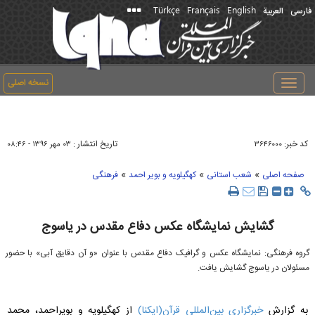
Türkçe
Français
English
فارسی
العربیة
نسخه اصلی
Toggle
navigation
کد خبر:
تاریخ انتشار :
۳۶۴۶۰۰۰
۰۳ مهر ۱۳۹۶ - ۰۸:۴۶
»
»
»
صفحه اصلی
شعب استانی
کهگیلویه و بویر احمد
فرهنگی
گشایش نمایشگاه عکس دفاع مقدس در یاسوج
گروه فرهنگی: نمایشگاه عکس و گرافیک دفاع مقدس با عنوان «و آن دقایق آبی» با حضور
مسئولان در یاسوج گشایش یافت.
به گزارش
خبرگزاری بین‌المللی قرآن(ایکنا)
از کهگیلویه و بویراحمد، محمد