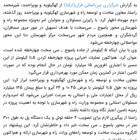
به گزارش
خبرگزاری بین‌المللی قرآن(ایکنا)
از کهگیلویه و بویراحمد، شیرمحمد
راستا، معاون ساخت و توسعه راه و شهرسازی کهگیلویه و بویراحمد روز گذشته،
دوم مهرماه اظهار کرد: با رایزنی‌ مسئولان و متولیان امر به‌ویژه مجموعه راه و
شهرسازی محور یاسوج ـ سی‌سخت با هدف تسهیل در عبور مرور مسافران،
گردشگران و همچنین مردم شهر سی‌سخت‌ مرکز شهرستان دنا این محور
مواصلاتی چهارخطه می‌شود.
وی با بیان اینکه ۵ کیلومتر از جاده یاسوج ـ سی سخت چهارخطه شده است،
عنوان کرد: هم‌اکنون عملیات اجرایی پروژه چهارخطه کردن ۱۱,۵ کیلومتر از این
مسیر با اعتباری افزون‌بر ۱۵ میلیارد تومان در حال انجام بوده که در صورت
تامین اعتبار در کمترین زمان ممکن مورد بهره‌برداری قرار می‌گیرد.
معاون ساخت و توسعه راه و شهرسازی کهگیلویه و بویراحمد ابراز کرد: این
پروژه به طول ۱۱,۵ کیلومتر با عرض ۱۰.۴۵ و ۲۴ آبرو با مبلغ پیمان ۱۴۵ میلیارد
ریال از محل اعتبارات ملی و استانی به سرعت اجرایی می‌شود که امیدوارم
مسئولان استانی و مجموعه وزارت راه و شهرسازی با توجه به اهمیت پروژه در
زمینه تامین اعتبار نگاه ویژه داشته باشند.
راستا از پیگیری لازم برای تصویب ۴ حلقه تونل و یک دستگاه پل به طول ۳۰۰
متر در محور یاسوج ـ سی سخت خبر داد و خاطرنشان کرد: این پیشنهاد در
کارگروه مدیریت ساخت و توسعه راه‌های وزات راه و شهرسازی ارائه و هم‌اکنون