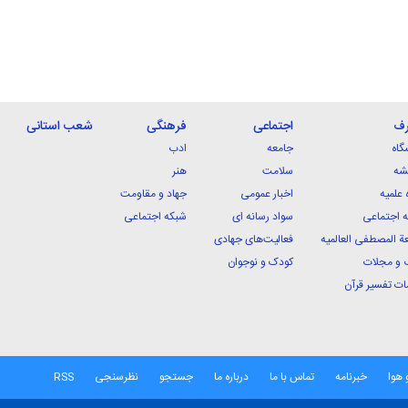
رف
اجتماعی
فرهنگی
شعب استانی
گاه
جامعه
ادب
شه
سلامت
هنر
 علمیه
اخبار عمومی
جهاد و مقاومت
 اجتماعی
سواد رسانه ای
شبکه اجتماعی
ة المصطفی العالمیه
فعالیت‌های جهادی
 و مجلات
کودک و نوجوان
ت تفسیر قرآن
 هوا
خبرنامه
تماس با ما
درباره ما
جستجو
نظرسنجی
RSS