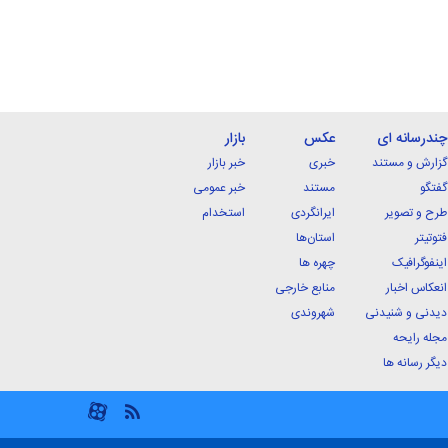
چندرسانه ای
عکس
بازار
گزارش و مستند
خبری
خبر بازار
گفتگو
مستند
خبر عمومی
طرح و تصویر
ایرانگردی
استخدام
فتوتیتر
استان‌ها
اینفوگرافیک
چهره ها
انعکاس اخبار
منابع خارجی
دیدنی و شنیدنی
شهروندی
مجله رایحه
دیگر رسانه ها