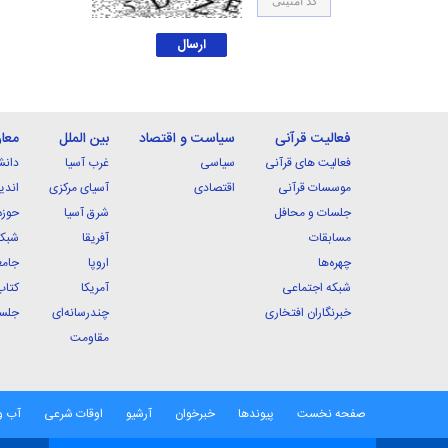
فعالیت قرآنی
سیاست و اقتصاد
بین الملل
معا
فعالیت های قرآنی
سیاسی
غرب آسیا
دانش
موسسات قرآنی
اقتصادی
آسیای مرکزی
اندی
جلسات و محافل
شرق آسیا
حوزه
مسابقات
آفریقا
شبکه
چهره‌ها
اروپا
جامع
شبکه اجتماعی
آمریکا
کتاب
خبرنگاران افتخاری
چندرسانه‌ای
جلسا
مقاومت
صفحه نخست
پیوندها
خبرخوان
آرشیو
اوقات شرعی
آب و