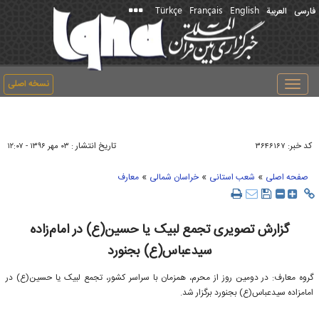
Türkçe
Français
English
فارسی
العربیة
نسخه اصلی
Toggle
navigation
کد خبر:
تاریخ انتشار :
۳۶۴۶۱۶۷
۰۳ مهر ۱۳۹۶ - ۱۲:۰۷
»
»
»
صفحه اصلی
شعب استانی
خراسان شمالی
معارف
گزارش تصویری تجمع لبیک یا حسین(ع) در امام‌زاده
سید‌عباس(ع) بجنورد
گروه معارف: در دومین روز از محرم، همزمان با سراسر کشور، تجمع لبیک یا حسین(ع) در
امامزاده سید‌عباس(ع) بجنورد برگزار شد.