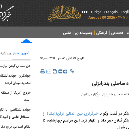
Türkçe
Français
Engl
ف
اجتماعی
فرهنگی
چندرسانه ای
عکس
آخرین اخبار
پربازدید
تاریخ انتشار :
۰۳ مهر ۱۳۹۶ - ۱۴:۰۰
حل مسائل گیلان نیازمن
جهادگران جهاددانشگاه
 ساحلی بندرانزلی
تجدید میثاق کردند
خروج آمریکا از منطقه
ه ساحلی بندرانزلی برگزار می‌شود.
است
جهاددانشگاهی با تکی
گر
در گفت وگو با
خبرگزاری بین المللی قرآن(ایکنا)
از
استقلال علمی و امیدآ
گیلان، از برگزاری یادواره شهدای جهاد و گردهمایی سنگرسازان بی سنگر گیلان خبر داد و اظهار کرد: این مراسم چهارشنبه، ۵
نظام اسلامی برای مقا
.