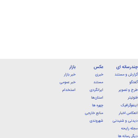
چندرسانه ای
عکس
بازار
گزارش و مستند
خبری
خبر بازار
گفتگو
مستند
خبر عمومی
طرح و تصویر
ایرانگردی
استخدام
فتوتیتر
استان‌ها
اینفوگرافیک
چهره ها
انعکاس اخبار
منابع خارجی
دیدنی و شنیدنی
شهروندی
مجله رایحه
دیگر رسانه ها