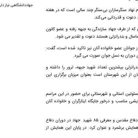
جهاددانشگاهی نیاز دار
م نهاد سنگرسازان بی سنگر چند سالی است که در هفته
د دعوت و قدردانی می کند
.
 سال های گذشته ۲۵۰ نفر از ایثارگرانی که از طرف جهاد سازندگی به جبهه رفته و عضو کانون
ماسال و بندرانزلی هستند دعوت و تقدیر می شود
.
ز جوانان عضو خانواده آنان نیز تاکید شده است، گفت:
ن دوران به نسل جوان صورت می گیرد
.
رانزلی بیشترین تعداد شهید جبهه، ترور را داشته و
 ۱۴ صاحب الزمان(عج) گیلان از این شهرستان است بعنوان میزبان برگزاری این
 مسئولین استانی و شهرستانی برای حضور در این مراسم
ی مناسب و درخور جایگاه ایثارگران و خانواده آنان
وی سخنرانی یکی از فرماندهان جنگ جهاد سازندگی، پخش کلیپ دفاع مقدس و معرفی ۸۵ شهید جهاد در دوران دفاع
 همایش برشمرد و عنوان کرد: در پایان این همایش از