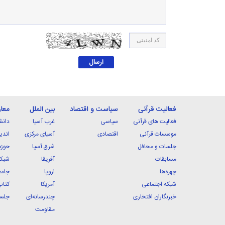
فعالیت قرآنی
سیاست و اقتصاد
بین الملل
معا
فعالیت های قرآنی
سیاسی
غرب آسیا
دانش
موسسات قرآنی
اقتصادی
آسیای مرکزی
اندی
جلسات و محافل
شرق آسیا
حوزه
مسابقات
آفریقا
شبکه
چهره‌ها
اروپا
جامع
شبکه اجتماعی
آمریکا
کتاب
خبرنگاران افتخاری
چندرسانه‌ای
جلسا
مقاومت