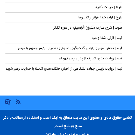
طرح | خیانت نکنید
طرح | اراده خدا، فراتر از تدبیرها
صوت | شرح عبارت «لَتَرَوُنَّ الْجَحِیمَ» در سوره تکاثر
فیلم | قرآن، شفا و درد
فیلم | بخش سوم و پایانی گفت‌وگوی صریح و تفصیلی رئیس‌جمهور با مردم
فیلم | روایت بدون تعارف از پدر و پسر قهرمان
فیلم | روایت رئیس جهاددانشگاهی از احیای جنگنده‌های اف‌ـ۵ با حمایت رهبر شهید
تمامی حقوق مادی و معنوی این سایت متعلق به ایکنا است و استفاده از مطالب با ذکر
منبع بلامانع است.
طراحی و تولید:
"ایران سامانه"