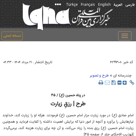
Türkçe
Français
English
فارسی
العربیة
نسخه اصلی
Toggle
navigation
کد خبر:
تاریخ انتشار :
۴۲۹۹۳۰۸
۲۱ مرداد ۱۴۰۴ - ۰۴:۳۳
»
چندرسانه ای
طرح و تصویر
در پناه حسین (ع) / ۴۵
طرح | رزقِ زیارت
امام صادق (ع) در مورد زیارت مزار امام حسین (ع) فرمودند: هرکه او را زیارت کند، خداوند
نیازهایش را برآورد و آنچه از امور دنیا که برایش اهمیت داشته را کفایت فرماید و همچنین
زیارت امام حسین (ع) رزق بنده را زیاد می‌کند، و آن چه برای زیارت هزینه کند، برمی‌گردد.
[تهذیب الاحکام، جلد ۶، صفحه ۴۵]