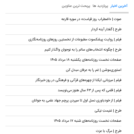
آخرین اخبار
پربازدید ها
پربحث ترین عناوین
صوت | «اضطراب روز قیامت» در سوره قارعه
طرح | گفتار آینه کردار
فیلم | روایت پیشکسوت مطبوعات از نخستین روزهای روزنامه‌نگاری
طرح | چگونه انتخاب‌های سالم را به نوجوان واگذار کنیم
صفحات نخست روزنامه‌های یکشنبه ۱۸ مرداد ۱۴۰۵
استوری‌موشن | غم را به عرفان مبدل کن
فیلم | میزبانی ایکنا از چهره‌های قرآنی و فرهنگی در روز خبرنگار
فیلم | قلمی که پس از ۶۳ سال هنوز می‌نویسد
فیلم | از خودباوری نسل اول تا سپردن پرچم جهاد علمی به جوانان
طرح | غنیمتِ نیکی
صفحات نخست روزنامه‌های شنبه ۱۷ مرداد ۱۴۰۵
طرح | مرگِ با عزت