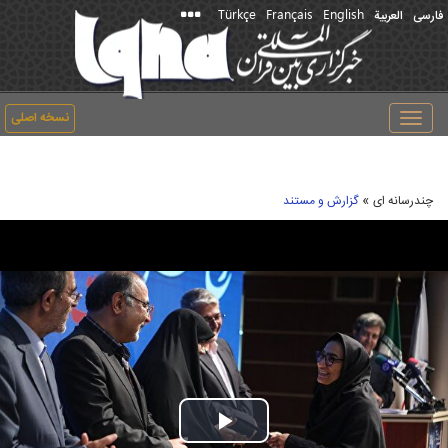
Türkçe
Français
English
فارسی
العربیة
نسخه اصلی
Toggle
navigation
»
چندرسانه ای
گزارش و مستند
Play