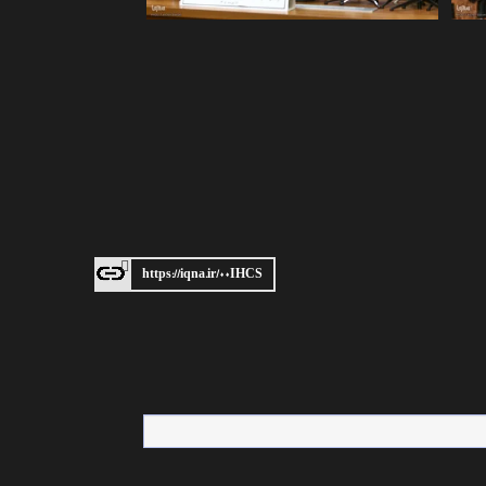
https://iqna.ir/۰۰IHCS