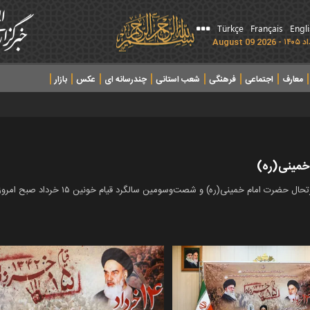
Türkçe
Français
Engl
معارف
اجتماعی
فرهنگی
شعب استانی
چندرسانه ای
عکس
بازار
خمینی(ره)
و شصت‌وسومین سالگرد قیام خونین ۱۵ خرداد صبح امروز، چهارشنبه ۱۳ خردادماه برگزار شد.