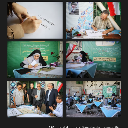
برچسب ها:
هنر خوشنویسی
،
امام علی (ع)