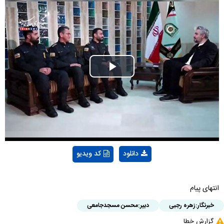
Play
Video
دانلود
کد ویدیو
انتهای پیام
خبرنگار:
زهره رجبی
دبیر:
محسن مسجدجامعی
گزارش خطا