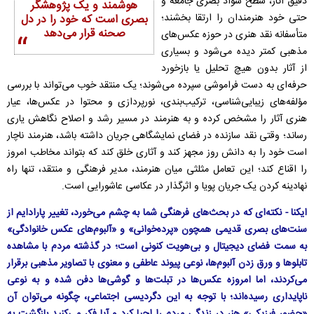
دقیق آثار، سطح سواد بصری جامعه و
هوشمند و یک پژوهشگر
حتی خود هنرمندان را ارتقا بخشند؛
بصری است که خود را در دل
صحنه قرار می‌دهد
متأسفانه نقد هنری در حوزه عکس‌های
مذهبی کمتر دیده می‌شود و بسیاری
از آثار بدون هیچ تحلیل یا بازخورد
حرفه‌ای به دست فراموشی سپرده می‌شوند؛ یک منتقد خوب می‌تواند با بررسی
مؤلفه‌های زیبایی‌شناسی، ترکیب‌بندی، نورپردازی و محتوا در عکس‌ها، عیار
هنری آثار را مشخص کرده و به هنرمند در مسیر رشد و اصلاح نگاهش یاری
رساند؛ وقتی نقد سازنده در فضای نمایشگاهی جریان داشته باشد، هنرمند ناچار
است خود را به دانش روز مجهز کند و آثاری خلق کند که بتواند مخاطب امروز
را اقناع کند؛ این تعامل مثلثی میان هنرمند، مدیر فرهنگی و منتقد، تنها راه
نهادینه کردن یک جریان پویا و اثرگذار در عکاسی عاشورایی است.
ایکنا - نکته‌ای که در بحث‌های فرهنگی شما به چشم می‌خورد، تغییر پارادایم از
سنت‌های بصری قدیمی همچون «پرده‌خوانی» و «آلبوم‌های عکس خانوادگی»
به سمت فضای دیجیتال و بی‌هویت کنونی است؛ در گذشته مردم با مشاهده
تابلوها و ورق زدن آلبوم‌ها، نوعی پیوند عاطفی و معنوی با تصاویر مذهبی برقرار
می‌کردند، اما امروزه عکس‌ها در تبلت‌ها و گوشی‌ها دفن شده و به نوعی
ناپایداری رسیده‌اند؛ با توجه به این دگردیسی اجتماعی، چگونه می‌توان آن