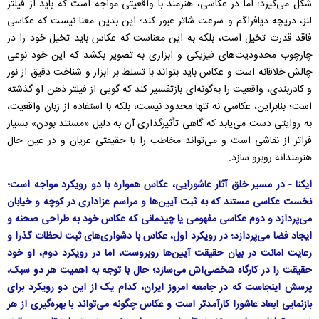
شکل می‌گیرد؛ اما در عکاسی، هنرمند با واقعیتی مواجه است که باید از فیلتر
لنز، دریچه دیافراگم و سرعت شاتر عبور کند؛ این بدین معنا نیست که عکاسی
فاقد قدرت تخیل است، بلکه به این معناست که عکاس باید تخیل خود را در
چارچوب محدودیت‌های فیزیکی و ابزاری به تصویر بکشد که این خود نوعی
چالش خلاقانه است و عکاس باید بتواند با تسلط بر ابزار و شناخت دقیق از نور
و کادربندی، واقعیت را به‌گونه‌ای بازتفسیر کند که گویی از فیلتر ذهن او گذشته
است؛ بنابراین، عکاسی نه تنها محدود نیست، بلکه با استفاده از زبان واقعیت،
به روایتی دست می‌یابد که گاهی تأثیرگذاری آن به دلیل «مستند بودن» بسیار
فراتر از نقاشی است و می‌تواند مخاطب را با حقیقتی عریان و در عین حال
هنرمندانه روبرو سازد.
ایکنا - در مسیر خلق آثار عاشورایی، عکاس همواره با دو رویکرد مواجه است؛
نخست عکاسی مستند که به ثبت آیین‌ها و مراسم عزاداری در کوچه و خیابان
می‌پردازد و دوم عکاسی مفهومی یا چیدمانی که عکاس خود به طراحی صحنه و
ایجاد فضا می‌پردازد؛ در رویکرد اول، عکاس با دشواری‌های ثبت لحظات گذرا و
رعایت امانت در بیان حقیقت آیین‌ها روبروست، اما در رویکرد دوم، او خود
حقیقت را در کارگاه شخصی‌اش می‌سازد؛ حال با توجه به اهمیت هر دو سبک،
پرسش اینجاست که در جامعه امروز ایران، کدام یک از این دو رویکرد برای
بازنمایی ابعاد عاشورا کارآمدتر است و عکاس چگونه می‌تواند با بهره‌گیری از هر