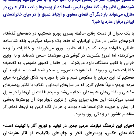
«حضور فیزیکی» هنر در زندگی مردم را احیا کرد و آیا فکر می‌کنید بازگشت به
شیوه‌هایی نظیر چاپ کتاب‌های نفیس، استفاده از پوسترها و نصب آثار هنری در
منازل، می‌تواند بار دیگر آن فضای معنوی و ارتباط عمیق را در میان خانواده‌های
ایرانی برقرار سازد یا خیر؟
با یک بحران از دست رفتن حافظه بصری روبرو هستیم؛ در دهه‌های گذشته،
آلبوم‌های عکس در منازل ایرانیان، نه فقط یک وسیله سرگرمی، بلکه شناسنامه
عاطفی خانواده بودند که در ایام خاص، ورق می‌خوردند و خاطرات را زنده
می‌کردند؛ اما امروز عکس‌ها در گوشی‌های هوشمند حبس شده‌اند و با اولین
خرابی یا تغییر دستگاه، نابود می‌شوند؛ این فقدان تصویر ملموس، به تضعیف
خاطرات جمعی و پیوند ما با هویت بصری‌مان منجر شده است؛ ما نیازمند آن
هستیم که این جریان را معکوس کنیم و هنر را دوباره به شکل فیزیکی به میان
مردم ببریم؛ دقیقاً همان کاری که در سال‌های ابتدایی انقلاب با تکثیر پوسترهای
مذهبی و نقاشی‌های هنرمندان انجام می‌شد و مردم با اشتیاق آن‌ها را در منازل
نصب می‌کردند؛ این عمل، چیزی بیش از تزئین دیوار بود؛ آن پوسترها بخشی
از ایمان و هویت خانواده‌ها شده بودند و هر بار نگاه کردن به آن‌ها، تداعی‌گر
مفاهیم عاشورا در زندگی روزمره بود.
احیای این فرهنگ نیازمند عزمی جدی در تولید و توزیع آثار با کیفیت است؛
کتاب‌های عکس، پوسترهای فاخر و چاپ‌های باکیفیت از آثار هنرمندان