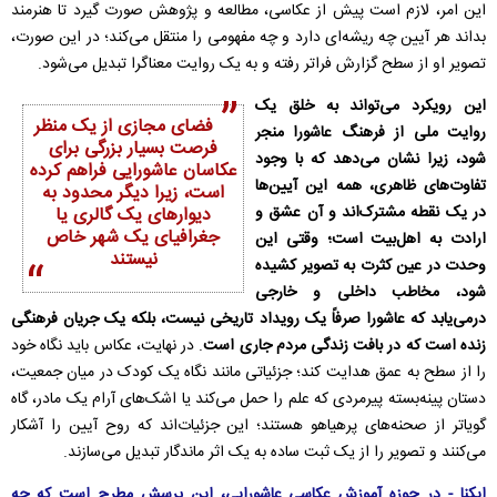
این امر، لازم است پیش از عکاسی، مطالعه و پژوهش صورت گیرد تا هنرمند
بداند هر آیین چه ریشه‌ای دارد و چه مفهومی را منتقل می‌کند؛ در این صورت،
تصویر او از سطح گزارش فراتر رفته و به یک روایت معناگرا تبدیل می‌شود.
این رویکرد می‌تواند به خلق یک
فضای مجازی از یک منظر
روایت ملی از فرهنگ عاشورا منجر
فرصت بسیار بزرگی برای
شود، زیرا نشان می‌دهد که با وجود
عکاسان عاشورایی فراهم کرده
تفاوت‌های ظاهری، همه این آیین‌ها
است، زیرا دیگر محدود به
در یک نقطه مشترک‌اند و آن عشق و
دیوارهای یک گالری یا
جغرافیای یک شهر خاص
ارادت به اهل‌بیت است؛ وقتی این
نیستند
وحدت در عین کثرت به تصویر کشیده
شود، مخاطب داخلی و خارجی
درمی‌یابد که عاشورا صرفاً یک رویداد تاریخی نیست، بلکه یک جریان فرهنگی
زنده است که در بافت زندگی مردم جاری است
. در نهایت، عکاس باید نگاه خود
را از سطح به عمق هدایت کند؛ جزئیاتی مانند نگاه یک کودک در میان جمعیت،
دستان پینه‌بسته پیرمردی که علم را حمل می‌کند یا اشک‌های آرام یک مادر، گاه
گویاتر از صحنه‌های پرهیاهو هستند؛ این جزئیات‌اند که روح آیین را آشکار
می‌کنند و تصویر را از یک ثبت ساده به یک اثر ماندگار تبدیل می‌سازند.
ایکنا - در حوزه آموزش عکاسی عاشورایی، این پرسش مطرح است که چه