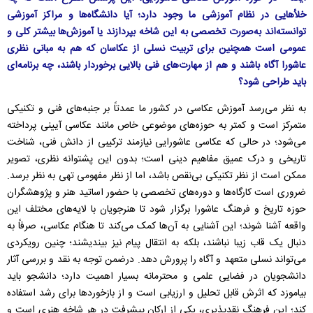
خلأهایی در نظام آموزشی ما وجود دارد؛ آیا دانشگاه‌ها و مراکز آموزشی
توانسته‌اند به‌صورت تخصصی به این شاخه بپردازند یا آموزش‌ها بیشتر کلی و
عمومی است همچنین برای تربیت نسلی از عکاسان که هم به مبانی نظری
عاشورا آگاه باشند و هم از مهارت‌های فنی بالایی برخوردار باشند، چه برنامه‌ای
باید طراحی شود؟
به نظر می‌رسد آموزش عکاسی در کشور ما عمدتاً بر جنبه‌های فنی و تکنیکی
متمرکز است و کمتر به حوزه‌های موضوعی خاص مانند عکاسی آیینی پرداخته
می‌شود؛ در حالی که عکاسی عاشورایی نیازمند ترکیبی از دانش فنی، شناخت
تاریخی و درک عمیق مفاهیم دینی است؛ بدون این پشتوانه نظری، تصویر
ممکن است از نظر تکنیکی بی‌نقص باشد، اما از نظر مفهومی تهی به نظر برسد.
ضروری است کارگاه‌ها و دوره‌های تخصصی با حضور اساتید هنر و پژوهشگران
حوزه تاریخ و فرهنگ عاشورا برگزار شود تا هنرجویان با لایه‌های مختلف این
واقعه آشنا شوند؛ این آشنایی به آن‌ها کمک می‌کند تا هنگام عکاسی، صرفاً به
دنبال یک قاب زیبا نباشند، بلکه به انتقال پیام نیز بیندیشند؛ چنین رویکردی
می‌تواند نسلی متعهد و آگاه را پرورش دهد. درضمن توجه به نقد و بررسی آثار
دانشجویان در فضایی علمی و محترمانه بسیار اهمیت دارد؛ دانشجو باید
بیاموزد که اثرش قابل تحلیل و ارزیابی است و از بازخوردها برای رشد استفاده
کند؛ این فرهنگ نقدپذیری، یکی از ارکان پیشرفت در هر شاخه هنری است و