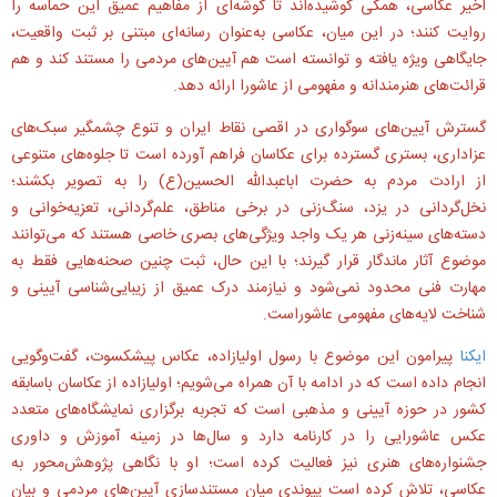
اخیر عکاسی، همگی کوشیده‌اند تا گوشه‌ای از مفاهیم عمیق این حماسه را
روایت کنند؛ در این میان، عکاسی به‌عنوان رسانه‌ای مبتنی بر ثبت واقعیت،
جایگاهی ویژه یافته و توانسته است هم آیین‌های مردمی را مستند کند و هم
قرائت‌های هنرمندانه و مفهومی از عاشورا ارائه دهد.
گسترش آیین‌های سوگواری در اقصی نقاط ایران و تنوع چشمگیر سبک‌های
عزاداری، بستری گسترده برای عکاسان فراهم آورده است تا جلوه‌های متنوعی
از ارادت مردم به حضرت اباعبدالله الحسین(ع) را به تصویر بکشند؛
نخل‌گردانی در یزد، سنگ‌زنی در برخی مناطق، علم‌گردانی، تعزیه‌خوانی و
دسته‌های سینه‌زنی هر یک واجد ویژگی‌های بصری خاصی هستند که می‌توانند
موضوع آثار ماندگار قرار گیرند؛ با این حال، ثبت چنین صحنه‌هایی فقط به
مهارت فنی محدود نمی‌شود و نیازمند درک عمیق از زیبایی‌شناسی آیینی و
شناخت لایه‌های مفهومی عاشوراست.
ایکنا
پیرامون این موضوع با رسول اولیازاده، عکاس پیشکسوت، گفت‌وگویی
انجام داده است که در ادامه با آن همراه می‌شویم؛ اولیازاده از عکاسان باسابقه
کشور در حوزه آیینی و مذهبی است که تجربه برگزاری نمایشگاه‌های متعدد
عکس عاشورایی را در کارنامه دارد و سال‌ها در زمینه آموزش و داوری
جشنواره‌های هنری نیز فعالیت کرده است؛ او با نگاهی پژوهش‌محور به
عکاسی، تلاش کرده است پیوندی میان مستندسازی آیین‌های مردمی و بیان