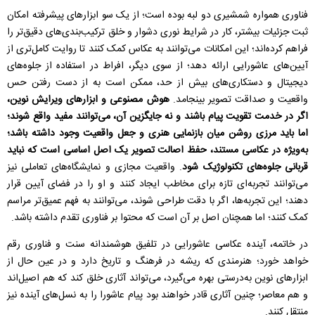
فناوری همواره شمشیری دو لبه بوده است؛ از یک سو ابزارهای پیشرفته امکان
ثبت جزئیات بیشتر، کار در شرایط نوری دشوار و خلق ترکیب‌بندی‌های دقیق‌تر را
فراهم کرده‌اند؛ این امکانات می‌توانند به عکاس کمک کنند تا روایت کامل‌تری از
آیین‌های عاشورایی ارائه دهد؛ از سوی دیگر، افراط در استفاده از جلوه‌های
دیجیتال و دستکاری‌های بیش از حد، ممکن است به از دست رفتن حس
واقعیت و صداقت تصویر بینجامد.
هوش مصنوعی و ابزارهای ویرایش نوین،
اگر در خدمت تقویت پیام باشند و نه جایگزین آن، می‌توانند مفید واقع شوند؛
اما باید مرزی روشن میان بازنمایی هنری و جعل واقعیت وجود داشته باشد؛
به‌ویژه در عکاسی مستند، حفظ اصالت تصویر یک اصل اساسی است که نباید
قربانی جلوه‌های تکنولوژیک شود
. واقعیت مجازی و نمایشگاه‌های تعاملی نیز
می‌توانند تجربه‌ای تازه برای مخاطب ایجاد کنند و او را در فضای آیین قرار
دهند؛ این تجربه‌ها، اگر با دقت طراحی شوند، می‌توانند به فهم عمیق‌تر مراسم
کمک کنند؛ اما همچنان اصل بر آن است که محتوا بر فناوری تقدم داشته باشد.
در خاتمه، آینده عکاسی عاشورایی در تلفیق هوشمندانه سنت و فناوری رقم
خواهد خورد؛ هنرمندی که ریشه در فرهنگ و تاریخ دارد و در عین حال از
ابزارهای نوین به‌درستی بهره می‌گیرد، می‌تواند آثاری خلق کند که هم اصیل‌اند
و هم معاصر؛ چنین آثاری قادر خواهند بود پیام عاشورا را به نسل‌های آینده نیز
منتقل کنند.