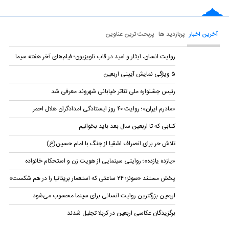
آخرین اخبار
پربازدید ها
پربحث ترین عناوین
روایت انسان، ایثار و امید در قاب تلویزیون؛ فیلم‌های آخر هفته سیما
۵ ویژگی نمایش‌ آیینی اربعین
رئیس جشنواره ملی تئاتر خیابانی شهروند معرفی شد
«مادرم ایران»؛ روایت ۴۰ روز ایستادگی امدادگران هلال احمر
کتابی که تا اربعین سال بعد باید بخوانیم
تلاش حر برای انصراف اشقیا از جنگ با امام حسین(ع)
«یازده یازده»؛ روایتی سینمایی از هویت زن و استحکام خانواده
پخش مستند «سوئز؛ ۲۴ ساعتی که استعمار بریتانیا را در هم شکست»
اربعین بزرگترین روایت انسانی برای سینما محسوب می‌شود
برگزیدگان عکاسی اربعین در کربلا تجلیل شدند