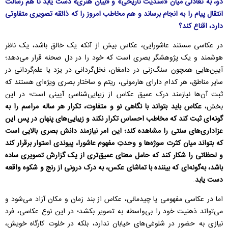
دو، به تعادلی میان «سندیت تاریخی» و «بیان هنری» دست یابد تا هم رسالت
انتقال پیام را به انجام برساند و هم مخاطب امروز را که ذائقه تصویری متفاوتی
دارد، اقناع کند؟
در عکاسی مستند عاشورایی، عکاس بیش از آنکه یک خالق باشد، یک ناظر
هوشمند و یک پژوهشگر بصری است که خود را در دل صحنه قرار می‌دهد؛
آیین‌هایی همچون سنگ‌زنی در دامغان، نخل‌گردانی در یزد یا علم‌گردانی در
سایر مناطق، هر کدام دارای هارمونی، ریتم و ساختار بصری ویژه‌ای هستند که
ثبت آن‌ها نیازمند درک عمیق عکاس از زیبایی‌شناسی آیینی است؛ در این
بخش،
عکاس باید بتواند با نگاهی نو و متفاوت، تکرار هر ساله مراسم را به
گونه‌ای ثبت کند که مخاطب احساس تکرار نکند و زیبایی‌های پنهان در پس این
عزاداری‌های سنتی را مشاهده کند؛ این امر نیازمند دانش بصری بالایی است
که بتواند میان کثرت سوژه‌ها و وحدتِ مفهوم عاشورا، پیوندی استوار برقرار کند
و لحظاتی را شکار کند که حامل معنای عمیق‌تری از یک گزارش تصویری ساده
باشد، به‌گونه‌ای که بیننده با تماشای عکس، به درک درونی از رنج و شکوه واقعه
دست یابد
.
اما در عکاسی مفهومی یا چیدمانی، عکاس از بند زمان و مکان آزاد می‌شود و
می‌تواند ذهنیت خود را بی‌واسطه به تصویر بکشد؛ در این نوع عکاسی، فرد
نیازی به حضور در شلوغی‌های خیابان ندارد، بلکه در خلوت کارگاه خویش،