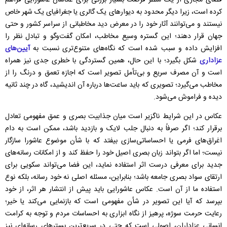
فضای مجازی از یک منظر فرصت بسیار بزرگی برای عکاسان عاشورایی فراهم
کرده است، زیرا دیگر محدود به دیوارهای یک گالری یا جغرافیای یک شهر خاص
نیستند و می‌توانند آثار خود را در معرض دید مخاطبانی از سراسر کشور و حتی
جهان قرار دهند؛ این گستره وسیع مخاطب، امکان گفت‌وگو و تبادل نظر را
افزایش داده و سبب شده است که نگاه‌های متنوع‌تری نسبت به
آیین‌های
عزاداری
شکل بگیرد؛ با این حال، همین گستردگی با خطری جدی نیز همراه
است و آن مصرف سریع و بی‌تأمل تصویر است که اجازه تعمق و درنگ را از
مخاطب می‌گیرد؛ تصویری که باید ساعت‌ها درباره آن اندیشید، گاه در چند ثانیه
دیده و فراموش می‌شود.
عکاس در این شرایط ناگزیر است میان جذابیت بصری و عمق مفهومی تعادل
برقرار کند؛ اگر صرفاً به دنبال جلب لایک و بازدید باشد، ممکن است به دام
اغراق‌های فرمی یا احساساتی‌سازی بیفتد که با شأن موضوع عاشورا سازگار
نیست؛ اما اگر بتواند زبان بصری اصیل خود را حفظ کند و از امکانات رسانه‌های
جدید برای معرفی درست اثر استفاده نماید، این فضا می‌تواند سکویی برای
ارتقای سواد بصری جامعه باشد؛ بنابراین، مسئله اصلی نه خود رسانه، بلکه نوع
استفاده ما از آن است. عکاس عاشورایی باید پیش از انتشار هر اثر، از خود
بپرسد که آیا این تصویر در شأن مفهومی است که بازنمایی می‌کند یا خیر؛
رعایت حرمت سوژه، پرهیز از نگاه ابزاری به احساسات مردم و توجه به کرامت
انسانی عزاداران، اصولی است که حتی در سریع‌ترین بسترهای رسانه‌ای نیز