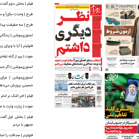
فیلم | بخش دوم گفت‌و
طرح | وحدت مکرّراً و مؤ
طرح | سه حقیقتِ بیدار
استوری‌موشن | زندگان
فتوتیتر | آیا با ویزای ز
صوت | بیم از گناه تفاخ
استوری‌موشن | اگر حسی
استوری‌موشن | عزای
حسینی پرورش می‌ده
فیلم | اجرِ اشکِ بر ام
صوت | زیارت وارث با 
فیلم | بخش اول گفت
جمهور با مردم
فتوتیتر | صداقت را اس