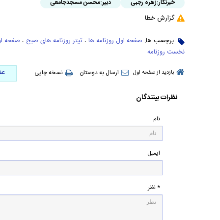
خبرنگار:
زهره رجبی
دبیر:
محسن مسجدجامعی
گزارش خطا
برچسب ها:
صفحه اول روزنامه ها
،
تیتر روزنامه های صبح
،
صفحه او
نخست روزنامه
عض
ارسال به دوستان
نسخه چاپی
بازدید از صفحه اول
نظرات بینندگان
نام
ایمیل
* نظر