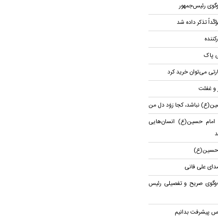
گوی رئیس‌جمهور
کّداً تذکر داده شد
کننده
ی پاک
یارتی می‌توان خرید کرد
ر و غفلت
ن(ع) نباشد، کجا رَوَد دل من
 امام حسین(ع) انسان‌هایی
د
ام حسین(ع)
صدای علی فانی
‌وگوی صریح و تفصیلی رئیس
اس پیشرفت بدانیم