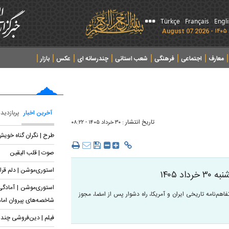
Türkçe
Français
Engl
معارف
اجتماعی
فرهنگی
شعب استانی
چندرسانه ای
عکس
بازار
آخرین اخبار
پربازدید
تاریخ انتشار :
۳۰ خرداد ۱۴۰۵ - ۰۸:۲۲
طرح | نگران گناه خوی
صوت | قلب الیقین
استوری‌موشن | دلم قرار
 ۱۴۰۵
استوری‌موشن | آمادگی 
۱۴۰ را که به موضوعاتی چون، تفاهم‌نامه تاریخی ایران و آمریکا، راه دشوار پس از امضا، مجوز
شاخصه‌های پیروان اما
فیلم | دین‌فروشی چند