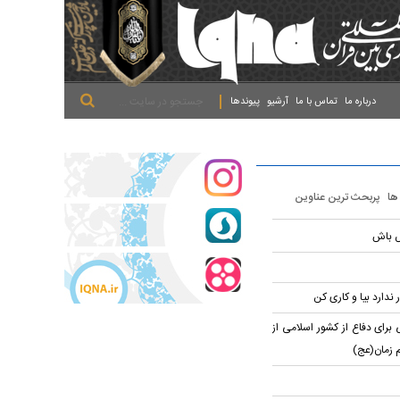
.
.
.
درباره ما
تماس با ما
آرشیو
پیوندها
 ها
پربحث ترین عناوین
ش باش
 ندارد بیا و کاری کن
برای دفاع از کشور اسلامی از
م زمان(عج)