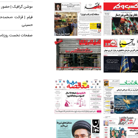
موشن گرافیک | حضور ه
فیلم | قرائت «محمدح
حسینی
صفحات نخست روزنامه‌های چهار