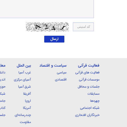
فعالیت قرآنی
سیاست و اقتصاد
بین الملل
معا
فعالیت های قرآنی
سیاسی
غرب آسیا
دانش
موسسات قرآنی
اقتصادی
آسیای مرکزی
اندی
جلسات و محافل
شرق آسیا
حوزه
مسابقات
آفریقا
شبکه
چهره‌ها
اروپا
جامع
شبکه اجتماعی
آمریکا
کتاب
خبرنگاران افتخاری
چندرسانه‌ای
جلسا
مقاومت