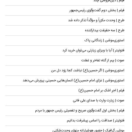
فیلم | دین‌فروشی چند
فیلم | بخش دوم گفت‌وگوی رئیس‌جمهور
طرح | وحدت مکرّراً و مؤکّداً تذکر داده شد
طرح | سه حقیقتِ بیدارکننده
استوری‌موشن | زندگانی پاک
فتوتیتر | آیا با ویزای زیارتی می‌توان خرید کرد
صوت | بیم از گناه تفاخر و غفلت
استوری‌موشن | اگر حسین(ع) نباشد، کجا رَوَد دل من
استوری‌موشن | عزای امام حسین(ع) انسان‌هایی حسینی پرورش می‌دهد
فیلم | اجرِ اشکِ بر امام حسین(ع)
صوت | زیارت وارث با صدای علی فانی
فیلم | بخش اول گفت‌وگوی صریح و تفصیلی رئیس جمهور با مردم
فتوتیتر | صداقت را اساس پیشرفت بدانیم
موشن گرافیک | حضور هوشیارانه منهای وحدت‌شکنی