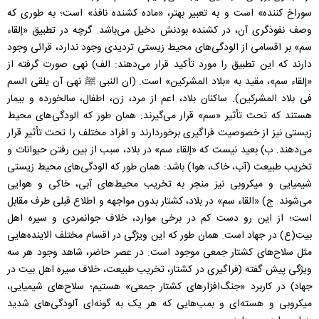
سوراخ کننده» است و به تعبیر بهتر، «ماده کشنده نافذ» است؛ به طوری که
وصف نفوذگری آن، در کشنده بودنش دخیل می‌باشد. گرچه در تطبیق «إلقاء
سم» بر اقسامی از الودگی‌های محیط زیستی تردیدی وجود ندارد، قرائی وجود
دارند که این تطبیق را مورد تأکید قرار می‌دهند: الف) نهی صورت گرفته از
«إلقاء سم»، مقید به «بلاد المشرکین» است. (ان النبی ﷺ نهی آن یلقی السم
فی بلاد المشرکین). ساکنان بلاد، اعم از مرد، زن، اطفال، سالخورده و بیمار
هستند که تحت تأثیر «سم» قرار می‌گیرند: همان طور که الودگی‌های محیط
زیستی نیز از خصوصیت فراگیری برخوردارند و افراد مختلف را تحت تأثیر قرار
می‌دهند. ب) بعید نیست که «إلقاء سم» در بلاد، سبب از بین رفتن حیوانات و
تخریب طبیعت (آب، خاک، هوا) باشد: همان طور که الودگی‌های محیط زیستی
شیمیایی و میکروبی نیز منجر به تخریب محیط‌های آبی، خاکی و هوایی
می‌شوند. ج) «القاء سم» در بلاد، کشتار بدون مواجهه و اطلاع قبلی طرف مقابل
است؛ از این رو دست کم در برخی موارد، خلاف جوانمردی و سیره اهل
بیت(ع) در جهاد است. همان طور که این ویژگی در اقسام مختلف الاینده‌هایی
مثل سلاح‌های کشتار جمعی موجود است. در عصر حاضر، شاهد وجود هر سه
ویژگی پیش گفته (فراگیری در کشتار، تخریب طبیعت، خلاف سیره اهل بیت در
جهاد) در کاربرد «جنگ‌افزارهای کشتار جمعی» هستیم؛ سلاح‌های شیمیایی،
میکروبی و هسته‌ای و بمب‌هایی که هر یک به گونه‌ای آلودگی‌های شدید