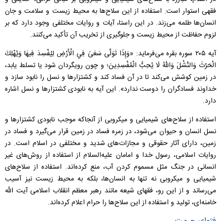
فقهی استوار است. استفاده از این سلاح‌ها به محیط زیست و سلامت و جان
انسان‌ها طلمه می‌زند. در این راستا، آیات و روایات مختلفی وجود دارد که بر
لزوم حفاظت از محیط زیست و جلوگیری از تخریب آن تأکید می‌کنند.
آیه ۲۰۵ سوره بقره می‌فرماید: «وَإِذَا تَوَلَّى سَعَىٰ فِي الْأَرْضِ لِيُفْسِدَ فِيهَا وَيُهْلِكَ
الْحَرْثَ وَالنَّشْلَ وَاللهُ لَا يُحِبُّ الْمُفْسِدِينَ؛ و چون رویگردان شود یا تسلط یابد،
در زمین کوشش می‌کند تا در آن فساد کند و کشتزارها و نسل را نابود سازد و
خداوند فسادگران را دوست ندارد». این آیه به نابودی کشتزارها و نسل اشاره
دارد.
استفاده از سلاح‌های شیمیایی و میکروبی از آنجاکه موجب نابودی کشتزارها و
نسل انسان و حیوان می‌شود، در زمره فساد در زمین قرار می‌گیرد و فساد در
زمین، دارای آثار حقوقی و مجازات‌های شدید و مختلفی در اسلام است. در
روایات اسلامی، رسول خدا و امامان علیه‌السلام از استفاده از روش‌های غیر
انسانی در جنگ مثل مسموم کردن آب، منع کرده‌اند. استفاده از سلاح‌های
شیمیایی و میکروبی نه تنها به انسان‌ها، بلکه به محیط زیست نیز آسیب
می‌رساند و از این رو، فقهای شیعه مانند رهبر معظم انقلاب اسلامی آیت الله
خامنه‌ای، تولید و استفاده از این سلاح‌ها را حرام اعلام کرده‌اند.