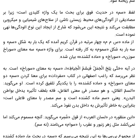
سم ریخته شود.
لفظ «سم» در حدیث فوق برای بحث ما یک واژه کلیدی است؛ زیرا بر
مصادیقی از آلودگی‌های محیط زیستی ناشی از سلاح‌های شیمیایی و میکروبی
مطابقت می‌کند و نتیجه این می‌شود که شارع از ایجاد این نوع الودگی‌ها نهی
نموده است.
از ماده «س م م» چهار مرتبه در قرآن کریم آمده که یک بار به شکل «سم» و
سه بار به شکل «سموم» به کار رفته است. برای واژه «سم» سه معنای «سوراخ
سوزن»، «سوراخ» و «ماده کشنده» بیان شده.
در آیه «حَتَّى يَلِجَ الْجَمَلُ فَيَسَّمُ الْخِياطِ»۱، «سم» به معنای «سوراخ» است. به
نظر می‌رسد که راغب اصفهانی در کتاب «مفردات» برای معنا کردن «سم» دو
معنای «سوراخ» و «ماده کشنده» را با یکدیگر تلفیق کرده است. او می‌گوید:
«السمّ القاتل، و هو مصدر فی معنی الفاعل، فانه بلطف تأثیره یدخل بواطن
البدن». یعنی «سم ماده کشنده است و سم مصدر با معنای فاعلی است؛
بنابراین به خاطر تأثیرش به داخل بدن نفوذ می‌کند.
«ابن منظور» در «لسان العرب» از قول «شَمِر» می‌گوید: آنچه مسموم می‌کند اما
نمی‌کشد مثل زهر زنبور و عقرب را «سوام» می‌نامند.(نه سم).
از مجموع بررسی‌ها به این نتیجه می‌رسیم که «سم» در بحث ما، «ماده کشنده