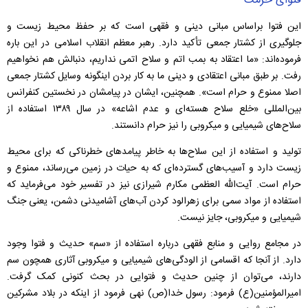
فتوای حرمت
این فتوا براساس مبانی دینی و فقهی است که بر حفظ محیط زیست و
جلوگیری از کشتار جمعی تأکید دارد. رهبر معظم انقلاب اسلامی در این باره
فرموده‌اند: «ما اعتقاد به بمب اتم و سلاح اتمی نداریم، دنبالش هم نخواهیم
رفت. بر طبق مبانی اعتقادی و دینی ما به کار بردن اینگونه وسایل کشتار جمعی
اصلا ممنوع و حرام است». همچنین، ایشان در پیامشان در نخستین کنفرانس
بین‌المللی «خلع سلاح هسته‌ای و عدم اشاعه» در سال ۱۳۸۹ استفاده از
سلاح‌های شیمیایی و میکروبی را نیز حرام دانستند.
تولید و استفاده از این سلاح‌ها به خاطر پیامدهای خطرناکی که برای محیط
زیست دارد و آسیب‌های گسترده‌ای که به حیات در زمین می‌رساند، ممنوع و
حرام است. آیت‌الله العظمی مکارم شیرازی نیز در تفسیر خود می‌فرماید که
استفاده از مواد سمی برای زهر‌الود کردن آب‌های آشامیدنی دشمن، یعنی جنگ
شیمیایی و میکروبی، جایز نیست.
در مجامع روایی و منابع فقهی درباره استفاده از «سم» حدیث و فتوا وجود
دارد. از آنجا که اقسامی از الودگی‌های شیمیایی و میکروبی آثاری همچون سم
دارند، می‌توان از چنین حدیث و فتوایی در بحث کنونی کمک گرفت.
امیرالمؤمنین(ع) فرمود: رسول خدا(ص) نهی فرمود از اینکه در بلاد مشرکین