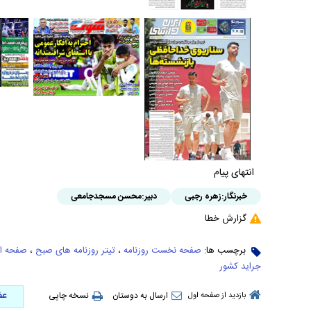
انتهای پیام
خبرنگار:
زهره رجبی
دبیر:
محسن مسجدجامعی
گزارش خطا
برچسب ها:
صفحه نخست روزنامه
،
تیتر روزنامه های صبح
،
صفحه او
جراید کشور
عض
ارسال به دوستان
نسخه چاپی
بازدید از صفحه اول