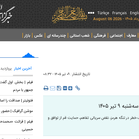
Türkçe
Français
Engl
معارف
اجتماعی
فرهنگی
شعب استانی
چندرسانه ای
عکس
بازار
آخرین اخبار
پربازدید
تاریخ انتشار :
۰۹ تير ۱۴۰۵ - ۰۸:۳۲
فیلم | بخش اول گفت
جمهور با مردم
فتوتیتر | صداقت را اس
 تیر ۱۴۰۵
موشن گرافیک | حضور ه
۱ را که به موضوعاتی چون، زنگ خطر در تنگه هرمز، نقض سریالی تفاهم، حمایت قم از توافق و
فیلم | قرائت «محمدح
حسینی