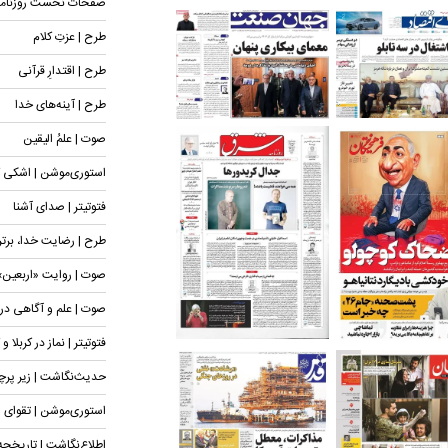
صفحات نخست روزنامه‌های چهار
طرح | عزتِ کلام
طرح | اقتدارِ قرآنی
طرح | آینه‌های خدا
صوت | علمُ الیقین
استوری‌موشن | اشکی که
فتوتیتر | صدای آشنا
طرح | رضایت خدا، برتر
صوت | روایت «اربعین» 
صوت | علم و آگاهی در 
فتوتیتر | نماز در کربلا
حدیث‌نگاشت | زیر پر
استوری‌موشن | تقوای س
اطلاع‌نگاشت | تاریخچه