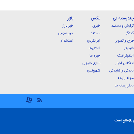
چندرسانه ای
عکس
بازار
گزارش و مستند
خبری
خبر بازار
گفتگو
مستند
خبر عمومی
طرح و تصویر
ایرانگردی
استخدام
فتوتیتر
استان‌ها
اینفوگرافیک
چهره ها
انعکاس اخبار
منابع خارجی
دیدنی و شنیدنی
شهروندی
مجله رایحه
دیگر رسانه ها
 بلامانع است.