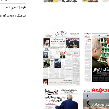
طرح | اربعینِ غم‌فزا
نماهنگ | «زیارت آه» ب