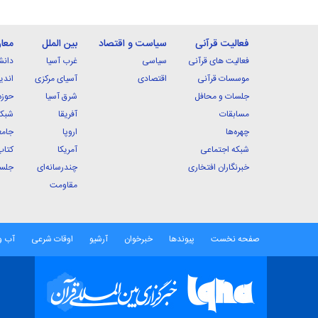
فعالیت قرآنی
سیاست و اقتصاد
بین الملل
معا
فعالیت های قرآنی
سیاسی
غرب آسیا
دانش
موسسات قرآنی
اقتصادی
آسیای مرکزی
اندی
جلسات و محافل
شرق آسیا
حوزه
مسابقات
آفریقا
شبکه
چهره‌ها
اروپا
جامع
شبکه اجتماعی
آمریکا
کتاب
خبرنگاران افتخاری
چندرسانه‌ای
جلسا
مقاومت
صفحه نخست
پیوندها
خبرخوان
آرشیو
اوقات شرعی
آب و