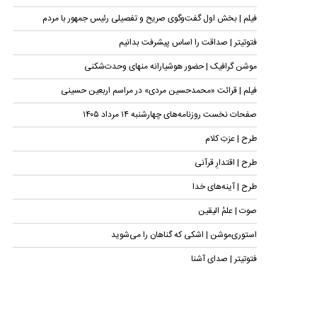
فیلم | بخش اول گفت‌وگوی صریح و تفصیلی رئیس جمهور با مردم
فتوتیتر | صداقت را اساس پیشرفت بدانیم
موشن گرافیک | حضور هوشیارانه منهای وحدت‌شکنی
فیلم | قرائت «محمدحسین مردی» در مراسم اربعین حسینی
صفحات نخست روزنامه‌های چهارشنبه ۱۴ مرداد ۱۴۰۵
طرح | عزتِ کلام
طرح | اقتدارِ قرآنی
طرح | آینه‌های خدا
صوت | علمُ الیقین
استوری‌موشن | اشکی که گناهان را می‌شوید
فتوتیتر | صدای آشنا