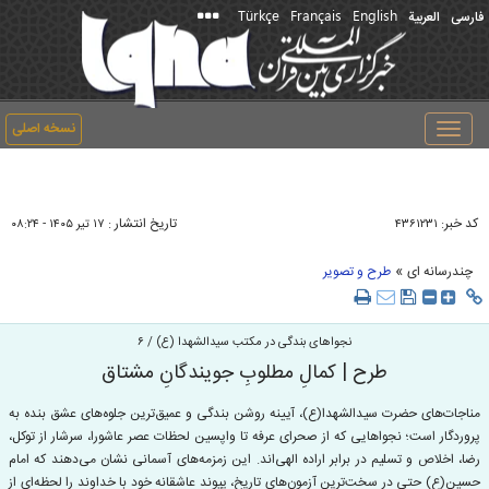
Türkçe
Français
English
فارسی
العربیة
نسخه اصلی
Toggle
navigation
کد خبر:
تاریخ انتشار :
۴۳۶۱۲۳۱
۱۷ تير ۱۴۰۵ - ۰۸:۲۴
»
چندرسانه ای
طرح و تصویر
نجوا‌های بندگی در مکتب سیدالشهدا (ع) / ۶
طرح | کمالِ مطلوبِ جویندگانِ مشتاق
مناجات‌های حضرت سیدالشهدا(ع)، آیینه روشن بندگی و عمیق‌ترین جلوه‌های عشق بنده به
پروردگار است؛ نجواهایی که از صحرای عرفه تا واپسین لحظات عصر عاشورا، سرشار از توکل،
رضا، اخلاص و تسلیم در برابر اراده الهی‌اند. این زمزمه‌های آسمانی نشان می‌دهند که امام
حسین(ع) حتی در سخت‌ترین آزمون‌های تاریخ، پیوند عاشقانه خود با خداوند را لحظه‌ای از