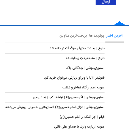
آخرین اخبار
پربازدید ها
پربحث ترین عناوین
طرح | وحدت مکرّراً و مؤکّداً تذکر داده شد
طرح | سه حقیقتِ بیدارکننده
استوری‌موشن | زندگانی پاک
فتوتیتر | آیا با ویزای زیارتی می‌توان خرید کرد
صوت | بیم از گناه تفاخر و غفلت
استوری‌موشن | اگر حسین(ع) نباشد، کجا رَوَد دل من
استوری‌موشن | عزای امام حسین(ع) انسان‌هایی حسینی پرورش می‌دهد
فیلم | اجرِ اشکِ بر امام حسین(ع)
صوت | زیارت وارث با صدای علی فانی