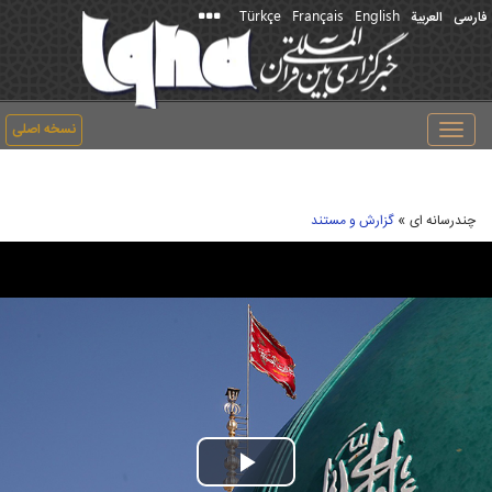
Türkçe
Français
English
فارسی
العربیة
نسخه اصلی
Toggle
navigation
»
چندرسانه ای
گزارش و مستند
Play