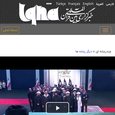
Türkçe
Français
English
فارسی
العربیة
نسخه اصلی
Toggle
navigation
»
چندرسانه ای
دیگر رسانه ها
Play