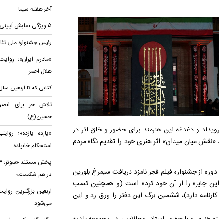
آخر هفته سیما
۵ ویژگی نمایش‌ آیینی اربعین
رئیس جشنواره ملی تئات
هلال احمر
کتابی که تا اربعین سال
تلاش حر برای انصرا
حسین(ع)
 رویداد و دغدغه این هنرمند برای حضور و خلق اثر در
«یازده یازده»؛ روا
 «نقش میان میدان» اثر هنری خود را تقدیم نگاه مردم
استحکام خانواده
وره از جشنواره فیلم فجر نامزد دریافت سیمرغ بلورین
در هم شکست»
 این جایزه را از آن خود کرده است (و همچنین کسب
اربعین بزرگترین روای
کارنامه دارد)، ششمین برگ این دفتر را ورق زد و این
می‌شود