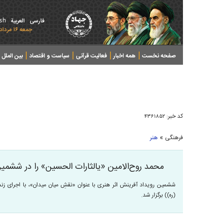
ish
فارسی
العربیة
جمعه ۱۶ مرداد ۱۴۰۵ - 2026 August 07
صفحه نخست
همه اخبار
فعالیت قرآنی
سیاست و اقتصاد
بین الملل
پرونده های خبری
کد خبر:
۴۳۶۱۸۵۲
»
فرهنگی
هنر
محمد روح‌الامین «یالثارات الحسین» را در ششم
ششمین رویداد آفرینش اثر هنری با عنوان «نقشِ میان میدان»، با اجرای زند
(ره)) برگزار شد.