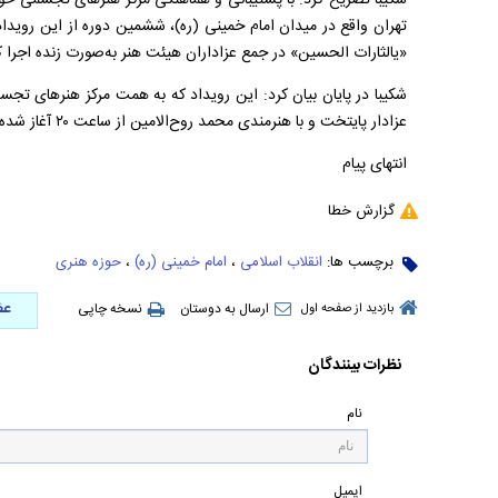
شکیبا تصریح کرد: با پشتیبانی و هماهنگی مرکز هنرهای تجسمی حوز
تهران واقع در میدان امام خمینی (ره)، ششمین دوره از این رویداد 
«یالثارات الحسین» در جمع عزاداران هیئت هنر به‌صورت زنده اجرا ک
شکیبا در پایان بیان کرد: این رویداد که به همت مرکز هنرهای تج
عزادار پایتخت و با هنرمندی محمد روح‌الامین از ساعت ۲۰ آغاز شده بود، تا ساعات پایانی شب ادامه یافت.
انتهای پیام
گزارش خطا
برچسب ها:
انقلاب اسلامی
،
امام خمینی (ره)
،
حوزه هنری
عض
ارسال به دوستان
نسخه چاپی
بازدید از صفحه اول
نظرات بینندگان
نام
ایمیل