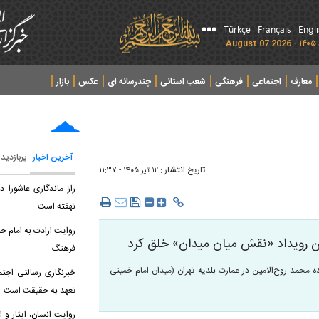
Türkçe
Français
Engl
معارف
اجتماعی
فرهنگی
شعب استانی
چندرسانه ای
عکس
بازار
آخرین اخبار
پربازدید
تاریخ انتشار :
۱۲ تير ۱۴۰۵ - ۱۱:۳۷
راز ماندگاری عاشورا 
نهفته است
روایت ارادت به امام حس
ین رویداد «نقش میان میدان» خلق کرد
فرهنگ
ه محمد روح‌الامین در عمارت بلدیه تهران (میدان امام خمینی
خبرنگاری رسالتی اجت
تعهد به حقیقت است
روایت انسان، ایثار و ا