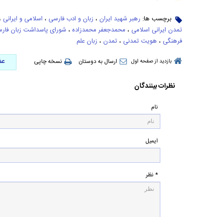
برچسب ها:
رهبر شهید ایران
،
زبان و ادب فارسی
،
اسلامی و ایرانی
،
تمدن ایرانی اسلامی
،
محمدجعفر محمدزاده
،
شورای پاسداشت زبان فار
فرهنگی
،
هویت تمدنی
،
تمدن
،
زبان علم
عض
ارسال به دوستان
نسخه چاپی
بازدید از صفحه اول
نظرات بینندگان
نام
ایمیل
* نظر