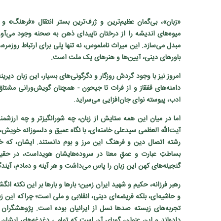
«زبان»، بی‌گمان عظیم‌ترین و ژرف‌ترین بستر انتقال «فرهنگ»
میوه‌های اندیشه را از درختان ناپیدای ذهن به صحنه وجود می‌آورد
مبدل می‌سازد. این میراث ناملموس، نه تنها پلی برای ارتباط روزمره،
باورهای دینی، آیین‌ها و هنرهای یک ملت است.
امروز نیز با وجود گردش روزگار و دگرگونی‌های بسیار، این زبان دیرینه‌پ
دامنه‌های قفقاز و از فرات تا جیحون - همچنان گویش‌ورانی مشتا
ادب، پیوسته نوای جان‌افزایی می‌سراید.
اما در میان این همه ستایش از زبان، چه شورانگیزتر و چه ارزشمن
آیت‌الله العظمی سیدعلی خامنه‌ای، با نگاه عمیق و دلسوزانه خویش، 
رشته اتصال دین و فرهنگ این مرز و بوم دانستند.
ایشان، که خ
بساطتِ عبارت و عمقِ معنا در سروده‌هایشان هویداست، در حقیق
گنجینه‌های کهن این زبان را پاس می‌داشت و هر آینه و دمادم، آیندگ
رهبر فرزانه، حکیم و شهید ایران‌ زمین؛ بارها و بارها بر این نکته 
و حاشیه‌ای، بلکه فریضه‌ای دینی، انقلابی و ملی است؛ چراکه این ز
تجربه‌های زیسته صدها نسل از ایرانیان بوده است. پژوهشگران 
داده‌اند و این عنوان، گویای آن است که تمامی دغدغه‌های ایشان 