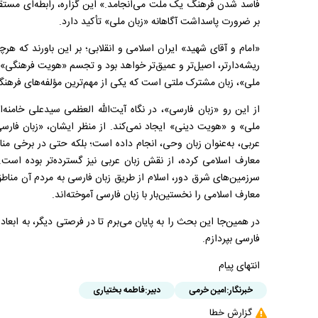
فاسد شدن فرهنگ یک ملت می‌انجامد.» این گزاره، رابطه‌ای مستقی
بر ضرورت پاسداشت آگاهانه «زبان ملی» تأکید دارد.
«امام و آقای شهید» ایران اسلامی و انقلابی؛ بر این باورند که هر
ریشه‌دارتر، اصیل‌تر و عمیق‌تر خواهد بود و تجسم «هویت فرهنگی» ه
ملی»، زبان مشترک ملتی است که یکی از مهم‌ترین مؤلفه‌های فرهنگ
از این‌ رو «زبان فارسی»، در نگاه آیت‌الله العظمی سیدعلی خامنه‌ا
ملی» و «هویت دینی» ایجاد نمی‌کند. از منظر ایشان، «زبان فار
عربی، به‌عنوان زبان وحی، انجام داده است؛ بلکه حتی در برخی م
معارف اسلامی کرده، از نقش زبان عربی نیز گسترده‌تر بوده است.
سرزمین‌های شرق دور، اسلام از طریق زبان فارسی به مردم آن منا
معارف اسلامی را نخستین‌بار با زبان فارسی آموخته‌اند.
در همین‌جا این بحث را به پایان می‌برم تا در فرصتی دیگر، به ابعاد 
فارسی بپردازم.
انتهای پیام
خبرنگار:
امین خرمی
دبیر:
فاطمه بختیاری
گزارش خطا