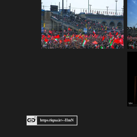
https://iqna.ir/۰۰IImN