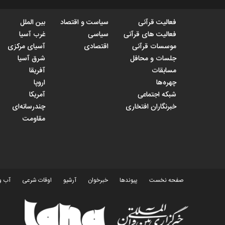
فعالیت قرآنی
سیاست و اقتصاد
بین الملل
فعالیت های قرآنی
سیاسی
غرب آسیا
موسسات قرآنی
اقتصادی
آسیای مرکزی
جلسات و محافل
شرق آسیا
مسابقات
آفریقا
چهره‌ها
اروپا
شبکه اجتماعی
آمریکا
خبرنگاران افتخاری
چندرسانه‌ای
مقاومت
صفحه نخست
پیوندها
خبرخوان
آرشیو
اوقات شرعی
آب و