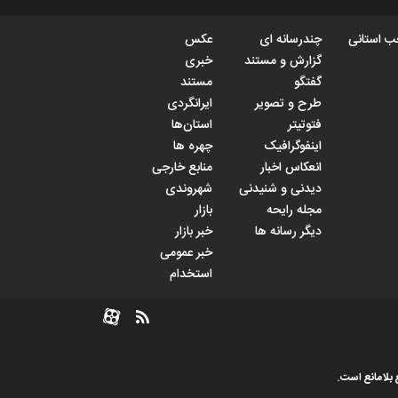
 استانی
چندرسانه ای
عکس
گزارش و مستند
خبری
گفتگو
مستند
طرح و تصویر
ایرانگردی
فتوتیتر
استان‌ها
اینفوگرافیک
چهره ها
انعکاس اخبار
منابع خارجی
دیدنی و شنیدنی
شهروندی
مجله رایحه
بازار
دیگر رسانه ها
خبر بازار
خبر عمومی
استخدام
 بلامانع است.