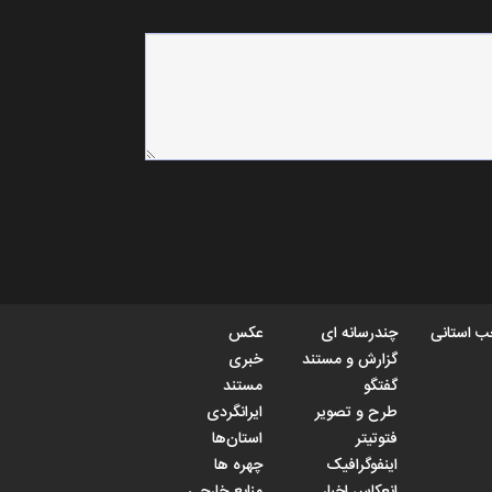
 استانی
چندرسانه ای
عکس
گزارش و مستند
خبری
گفتگو
مستند
طرح و تصویر
ایرانگردی
فتوتیتر
استان‌ها
اینفوگرافیک
چهره ها
انعکاس اخبار
منابع خارجی