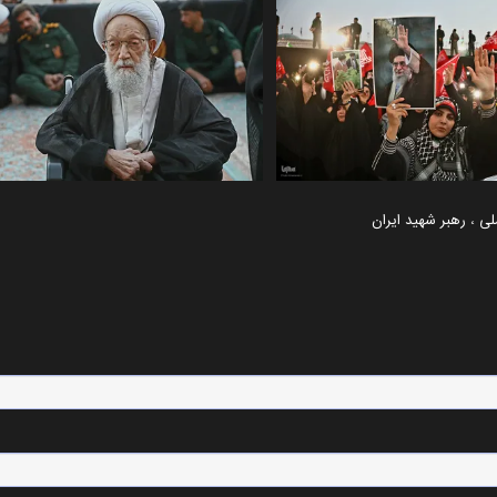
لی
،
رهبر شهید ایران