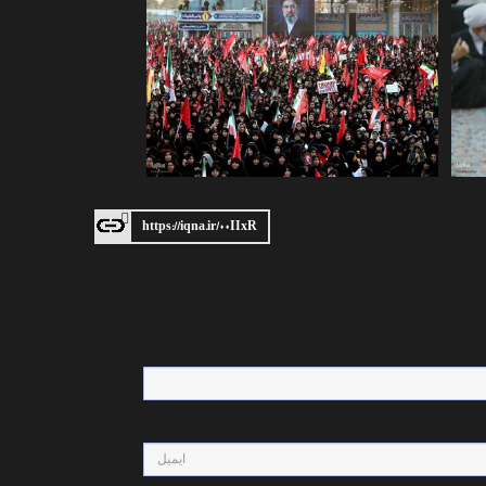
https://iqna.ir/۰۰IIxR