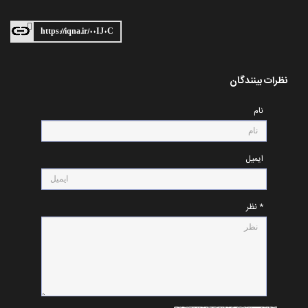
https://iqna.ir/۰۰IJ۰C
نظرات بینندگان
نام
ایمیل
* نظر