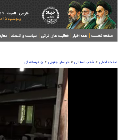
ish
فارسی
العربیة
پنجشنبه ۱۵ مرداد ۱۴۰۵ - 2026 August 06
صفحه نخست
همه اخبار
فعالیت های قرآنی
سیاست و اقتصاد
معار
»
»
»
صفحه اصلی
شعب استانی
خراسان جنوبی
چندرسانه ای