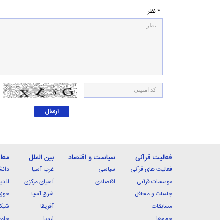
* نظر
فعالیت قرآنی
سیاست و اقتصاد
بین الملل
معا
فعالیت های قرآنی
سیاسی
غرب آسیا
دانش
موسسات قرآنی
اقتصادی
آسیای مرکزی
اندی
جلسات و محافل
شرق آسیا
حوزه
مسابقات
آفریقا
شبکه
چهره‌ها
اروپا
جامع