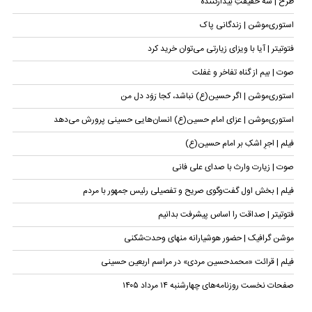
طرح | سه حقیقتِ بیدارکننده
استوری‌موشن | زندگانی پاک
فتوتیتر | آیا با ویزای زیارتی می‌توان خرید کرد
صوت | بیم از گناه تفاخر و غفلت
استوری‌موشن | اگر حسین(ع) نباشد، کجا رَوَد دل من
استوری‌موشن | عزای امام حسین(ع) انسان‌هایی حسینی پرورش می‌دهد
فیلم | اجرِ اشکِ بر امام حسین(ع)
صوت | زیارت وارث با صدای علی فانی
فیلم | بخش اول گفت‌وگوی صریح و تفصیلی رئیس جمهور با مردم
فتوتیتر | صداقت را اساس پیشرفت بدانیم
موشن گرافیک | حضور هوشیارانه منهای وحدت‌شکنی
فیلم | قرائت «محمدحسین مردی» در مراسم اربعین حسینی
صفحات نخست روزنامه‌های چهارشنبه ۱۴ مرداد ۱۴۰۵