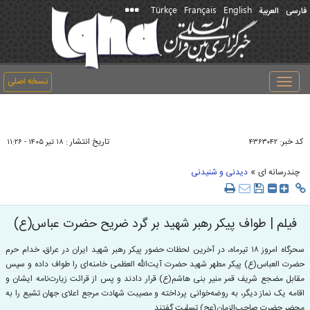
Türkçe
Français
English
فارسی
العربیة
نسخه اصلی
Toggle
navigation
کد خبر:
تاریخ انتشار :
۴۳۶۳۰۴۲
۱۸ تير ۱۴۰۵ - ۱۱:۲۶
»
چندرسانه ای
دیدنی و شنیدنی
فیلم | طواف پیکر رهبر شهید بر گرد ضریح حضرت عباس(ع)
سحرگاه امروز ۱۸ تیرماه، در آخرین لحظات حضور پیکر رهبر شهید ایران در عراق، خدام حرم
حضرت العباس(ع) پیکر مطهر شهید حضرت آیت‌الله العظمی خامنه‌ای را طواف داده و سپس
مقابل مضجع شریف قمر منیر بنی هاشم(ع) قرار دادند و پس از قرائت زیارت‌نامه ایشان و
اقامه یک نماز دیگر، به روضه‌خوانی پرداخته و مصیبت شهادت مرجع اعلای جهان تشیع را به
محضر حضرت صاحب‌الزمان(عج) تسلیت گفتند.