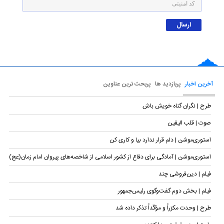
آخرین اخبار
پربازدید ها
پربحث ترین عناوین
طرح | نگران گناه خویش باش
صوت | قلب الیقین
استوری‌موشن | دلم قرار ندارد بیا و کاری کن
استوری‌موشن | آمادگی برای دفاع از کشور اسلامی از شاخصه‌های پیروان امام زمان(عج)
فیلم | دین‌فروشی چند
فیلم | بخش دوم گفت‌وگوی رئیس‌جمهور
طرح | وحدت مکرّراً و مؤکّداً تذکر داده شد