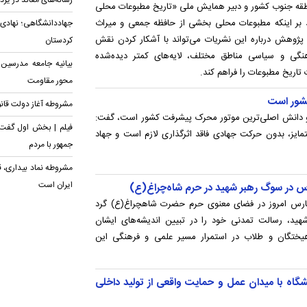
رسانه‌های معاند در یزد
 منطقه جنوب کشور و دبیر همایش ملی «تاریخ مطبوعات محلی
أکید بر اینکه مطبوعات محلی بخشی از حافظه جمعی و میراث
جهاددانشگاهی؛ نهادی
پژوهش درباره این نشریات می‌تواند با آشکار کردن نقش
کردستان
رهنگی و سیاسی مناطق مختلف، لایه‌های کمتر دیده‌شده
بیانیه‌ جامعه مدرسین 
ت تاریخ مطبوعات را فراهم کند.
محور مقاومت
شور است
مشروطه آغاز دولت قانون
لم و دانش اصلی‌ترین موتور محرک پیشرفت کشور است، گفت:
فیلم | بخش اول گفت
مایز، بدون حرکت جهادی فاقد اثرگذاری لازم است و جهاد
جمهور با مردم
مشروطه نماد بیداری، ق
ایران است
س در سوگ رهبر شهید در حرم شاه‌چراغ(ع)
فارس امروز در فضای معنوی حرم حضرت شاهچراغ(ع) گرد
شهید، رسالت تمدنی خود را در تبیین اندیشه‌های ایشان
رهیختگان و طلاب در استمرار مسیر علمی و فرهنگی این
شگاه با میدان عمل و حمایت واقعی از تولید داخلی