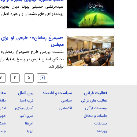
سیدمرتضی حسینی پیوند میان بصیرت
زیاده‌خواهی‌های دشمنان و راهبرد اصل
«سیمرغ رمضان»؛ طرحی نو برای 
مجلس
نشست بررسی طرح «سیمرغ رمضان» با م
برگزار شد.
۳
۴
۵
فعالیت قرآنی
سیاست و اقتصاد
بین الملل
معا
فعالیت های قرآنی
سیاسی
غرب آسیا
دانش
موسسات قرآنی
اقتصادی
آسیای مرکزی
اندی
جلسات و محافل
شرق آسیا
حوزه
مسابقات
آفریقا
شبکه
چهره‌ها
اروپا
جامع