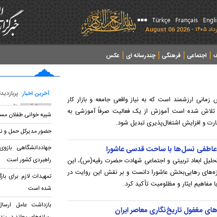
Türkçe
Français
Engl
ف
اجتماعی
فرهنگی
چندرسانه ای
عکس
آخرین اخبار
پربازدید
 زمانی ارزشمند است که به نیاز واقعی جامعه و بازار کار
پربحث ترین عناوین
تلاش شده است آموزش از یک فعالیت صرفاً آموزشی به
شبیه خوانی طفلان مسلم
ارت و افزایش اشتغال‌پذیری تبدیل شود.
حضور مدیرکل حمل و نقل
جهاددانشگاهی بازوی
اطفی نسل‌ها با ساحت قدسی عاشورا
راهبردی کشور است
لیل ابعاد تربیتی و اجتماعی شهادت حضرت رقیه(س)، این
زه‌های رهایی‌بخش عاشورا دانست و بر نقش این روایت در
تمهیدات لازم برای باز
مفاهیم ایثار و مظلومیت تأکید کرد.
شده است
بازداشت عامل ارسا
ای مغفول تاریخ‌نگاری معاصر ایران