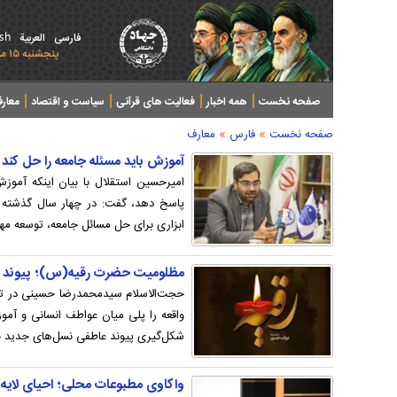
ish
فارسی
العربیة
پنجشنبه ۱۵ مرداد ۱۴۰۵ - 2026 August 06
صفحه نخست
همه اخبار
فعالیت های قرآنی
سیاست و اقتصاد
معار
»
»
صفحه نخست
فارس
معارف
آموزش باید مسئله جامعه را حل کند
امیرحسین استقلال با بیان اینکه آموزش
پاسخ دهد، گفت: در چهار سال گذشته 
ابزاری برای حل مسائل جامعه، توسعه مه
مظلومیت حضرت رقیه(س)؛ پیوند ع
حجت‌الاسلام سیدمحمدرضا حسینی در تح
واقعه را پلی میان عواطف انسانی و آمو
شکل‌گیری پیوند عاطفی نسل‌های جدید با 
واکاوی مطبوعات محلی؛ احیای لایه‌ه