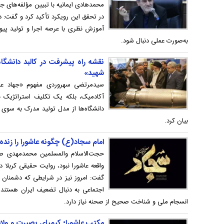
محمدهادی ایمانیه با تبیین مؤلفه‌های جه
در تحقق این رویکرد تأکید کرد و گفت: دا
آموزش نظری با عرصه اجرا و تولید پیون
به‌صورت عملی دنبال شود.
نقشه راه پیشرفت در کالبد دانشگاه
شهید»
سیدمرتضی سهروردی مفهوم «جهاد علمی
آکادمیک، بلکه یک تکلیف استراتژیک برا
دانشگاه‌ها از مدل تولید مدرک به سوی
بیان کرد.
امام سجاد(ع) چگونه عاشورا را زند
حجت‌الاسلام والمسلمین محمدمهدی صاد
واقعه عاشورا نبود، روایت حقیقی کربلا 
گفت: امروز نیز در شرایطی که دشمنان ب
اجتماعی به دنبال تضعیف ایران هستند،
انسجام ملی و شناخت صحیح از صحنه نیاز دارد.
مکتب عاشورا؛ کیمیای بصیرت و ولایت