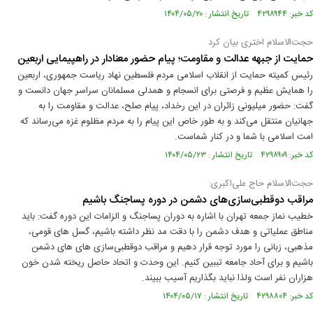
کد خبر: ۴۲۹۸۹۴۴ تاریخ انتشار : ۱۴۰۴/۰۵/۲۰
حجت‌الاسلام اختری بیان کرد
حمایت از جبهه عدالت و مقاومت؛ پیام حضور معنادار در راهپیمایی اربعین
رئیس کمیته حمایت از انقلاب اسلامی مردم فلسطین نهاد ریاست جمهوری، اربعین
را همایش عظیم و فرصتی برای انسجام و همدلی مسلمانان سراسر جهان دانست و
گفت: حضور میلیونی زائران در این رخداد، پیام صلح، عدالت و مقاومت را به
جهانیان منتقل می‌کند و به طور خاص این پیام را به مردم مظلوم غزه می‌رساند که
امت اسلامی با شما و در کنار شماست.
کد خبر: ۴۲۹۸۹۰۹ تاریخ انتشار : ۱۴۰۴/۰۵/۲۳
حجت‌الاسلام حاج علی‌اکبری:
مراقب دوقطبی‌سازی‌های دشمن در دوره پساجنگ باشیم
خطیب نماز جمعه تهران با اشاره به دوران پساجنگ و الزامات این دوره گفت: باید
مناطق عملیاتی و هدف دشمن را با دقت مد نظر داشته باشیم، گسل های قومی،
مذهبی، زبانی را مورد توجه قرار دهیم و مراقب دوقطبی‌سازی های های دشمن
باشیم و برای آحاد جامعه تببین کنیم. این وحدت و اتحاد حاصل ریخته شدن خون
هزاران نفر است ولذا نباید بگذاریم آسیب ببیند.
کد خبر: ۴۲۹۸۸۰۴ تاریخ انتشار : ۱۴۰۴/۰۵/۱۷