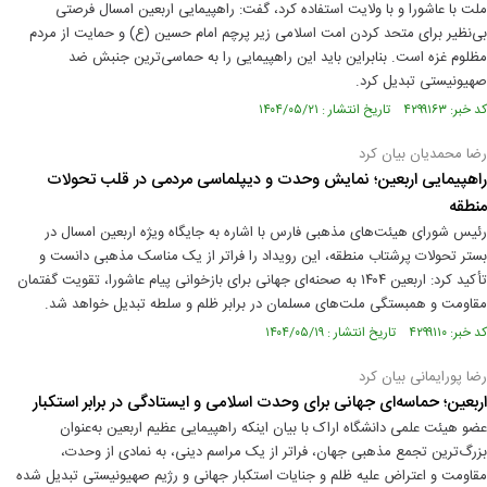
ملت با عاشورا و با ولایت استفاده کرد، گفت: راهپیمایی اربعین امسال فرصتی
بی‌نظیر برای متحد کردن امت اسلامی زیر پرچم امام حسین (ع) و حمایت از مردم
مظلوم غزه است. بنابراین باید این راهپیمایی را به حماسی‌ترین جنبش ضد
صهیونیستی تبدیل کرد.
کد خبر: ۴۲۹۹۱۶۳ تاریخ انتشار : ۱۴۰۴/۰۵/۲۱
رضا محمدیان بیان کرد
راهپیمایی اربعین؛ نمایش وحدت و دیپلماسی مردمی در قلب تحولات
منطقه
رئیس شورای هیئت‌های مذهبی فارس با اشاره به جایگاه ویژه اربعین امسال در
بستر تحولات پرشتاب منطقه، این رویداد را فراتر از یک مناسک مذهبی دانست و
تأکید کرد: اربعین ۱۴۰۴ به صحنه‌ای جهانی برای بازخوانی پیام عاشورا، تقویت گفتمان
مقاومت و همبستگی ملت‌های مسلمان در برابر ظلم و سلطه تبدیل خواهد شد.
کد خبر: ۴۲۹۹۱۱۰ تاریخ انتشار : ۱۴۰۴/۰۵/۱۹
رضا پورایمانی بیان کرد
اربعین؛ حماسه‌ای جهانی برای وحدت اسلامی و ایستادگی در برابر استکبار
عضو هیئت علمی دانشگاه اراک با بیان اینکه راهپیمایی عظیم اربعین به‌عنوان
بزرگ‌ترین تجمع مذهبی جهان، فراتر از یک مراسم دینی، به نمادی از وحدت،
مقاومت و اعتراض علیه ظلم و جنایات استکبار جهانی و رژیم صهیونیستی تبدیل شده