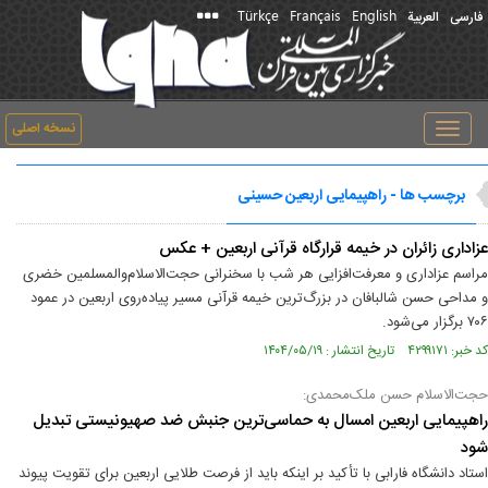
Türkçe
Français
English
فارسی
العربیة
نسخه اصلی
Toggle
navigation
برچسب ها - راهپیمایی اربعین حسینی
عزاداری زائران در خیمه قرارگاه قرآنی اربعین + عکس
مراسم عزاداری و معرفت‌افزایی هر شب با سخنرانی حجت‌الاسلام‌والمسلمین خضری
و مداحی حسن شالبافان در بزرگ‌ترین خیمه قرآنی مسیر پیاده‌روی اربعین در عمود
۷۰۶ برگزار می‌شود.
کد خبر: ۴۲۹۹۱۷۱ تاریخ انتشار : ۱۴۰۴/۰۵/۱۹
حجت‌الاسلا‌م‌ حسن ملک‌محمدی:
راهپیمایی اربعین امسال به حماسی‌ترین جنبش ضد صهیونیستی تبدیل
شود
استاد دانشگاه فارابی با تأکید بر اینکه باید از فرصت طلایی اربعین برای تقویت پیوند