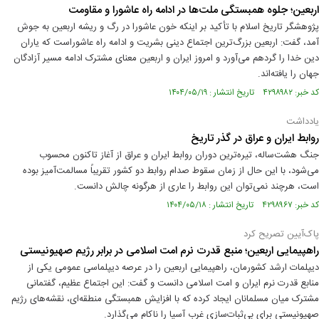
اربعین؛ جلوه همبستگی ملت‌ها در ادامه راه عاشورا و مقاومت
پژوهشگر تاریخ اسلام با تأکید بر اینکه خون عاشورا در رگ و ریشه اربعین به جوش
آمد، گفت: اربعین بزرگ‌ترین اجتماع دینی بشریت و ادامه راه عاشوراست که یاران
دین خدا را گردهم می‌آورد و امروز ایران و اربعین معنای مشترک ادامه مسیر آزادگان
جهان را یافته‌اند.
کد خبر: ۴۲۹۸۹۸۲ تاریخ انتشار : ۱۴۰۴/۰۵/۱۹
یادداشت
روابط ایران و عراق در گذر تاریخ
جنگ هشت‌ساله، تیره‌ترین دوران روابط ایران و عراق از آغاز تاکنون محسوب
می‌شود، با این حال از زمان سقوط صدام روابط دو کشور تقریباً مسالمت‌آمیز بوده
است، هرچند نمی‌توان این روابط را عاری از هرگونه چالش دانست.
کد خبر: ۴۲۹۸۹۶۷ تاریخ انتشار : ۱۴۰۴/۰۵/۱۸
پاک‌آیین تصریح کرد
راهپیمایی اربعین؛ منبع قدرت نرم امت اسلامی در برابر رژیم صهیونیستی
دیپلمات ارشد کشورمان، راهپیمایی اربعین را در عرصه دیپلماسی عمومی یکی از
منابع قدرت نرم ایران و امت اسلامی دانست و گفت: این اجتماع عظیم، گفتمانی
مشترک میان مسلمانان ایجاد کرده که با افزایش همبستگی منطقه‌ای، نقشه‌های رژیم
صهیونیستی برای بی‌ثبات‌سازی غرب آسیا را ناکام می‌گذارد.