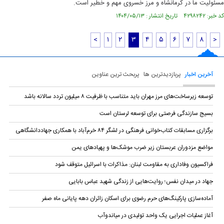
مسئولیت ما در کرمانشاه و مرز خسروی مهم و خطیر است.
کد خبر: ۴۲۹۸۲۴۲ تاریخ انتشار : ۱۴۰۴/۰۵/۱۳
<
۱
۲
۳
۴
۵
۶
۷
۸
>
آخرین اخبار
پربازدیدترین ها
پربحث ترین عناوین
توسعه زیرساخت‌های مرز مهران باید متناسب با ظرفیت ۸ میلیون تردد سالانه باشد
بسیج سازندگی فرصتی برای توسعه لرستان است
برگزاری مسابقات کتاب‌خوانی فرهنگی در لشگر ۸۴ خرم‌آباد با همکاری جهاددانشگاهی
مواضع مزدوران عربستان زیر ضرب موشک‌ها و پهپادهای یمن
فراکسیون وفاداری به مقاومت لبنان: مذاکرات با اسرائیل متوقف شود
جهاد در میدان نفس؛ روایت‌هایی از زندگی شهید عباس بابایی
آماده‌سازی پارکینگ‌های حرم رضوی برای اسکان زائران دهه پایانی ماه صفر
آغاز عملیات اجرایی یک واحد تولیدی در میاندوآب