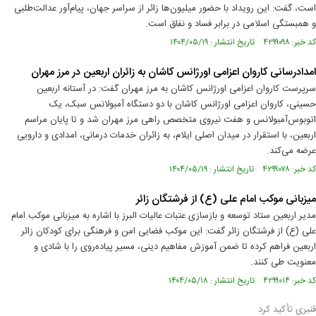
است، گفت: این رویداد با حضور میلیون‌ها زائر از سراسر جهان، پیام‌آور عدالت‌طلبی
و همبستگی اسلامی در برابر فساد و نفاق است.
کد خبر: ۴۲۹۹۰۹۸ تاریخ انتشار : ۱۴۰۴/۰۵/۱۹
امدادرسانی کاروان اعزامی اورژانس کاشان به زائران اربعین در مرز مهران
سرپرست کاروان اعزامی اورژانس کاشان به مرز مهران گفت: در آستانه اربعین
حسینی، کاروان اعزامی اورژانس کاشان با دو دستگاه آمبولانس سبک، یک
اتوبوس‌آمبولانس و هفت نیروی متخصص راهی مرز مهران شد و تا پایان مراسم
اربعین، با استقرار در میدان اصلی ایلام، به زائران خدمات درمانی، امدادی و دارویی
عرضه می‌کند.
کد خبر: ۴۲۹۹۰۷۸ تاریخ انتشار : ۱۴۰۴/۰۵/۱۹
میزبانی موکب امام علی (ع) از فرشتگان زائر
مدیر اربعین ستاد توسعه و بازسازی عتبات عالیات البرز با اشاره به میزبانی موکب امام
علی (ع) از فرشتگان زائر گفت: این موکب فضایی امن و فرهنگی برای کودکان زائر
اربعین فراهم کرده تا ضمن آموزش مفاهیم دینی، مسیر پیاده‌روی را با شادی و
معنویت طی کنند.
کد خبر: ۴۲۹۹۰۱۴ تاریخ انتشار : ۱۴۰۴/۰۵/۱۸
قنبری تأکید کرد