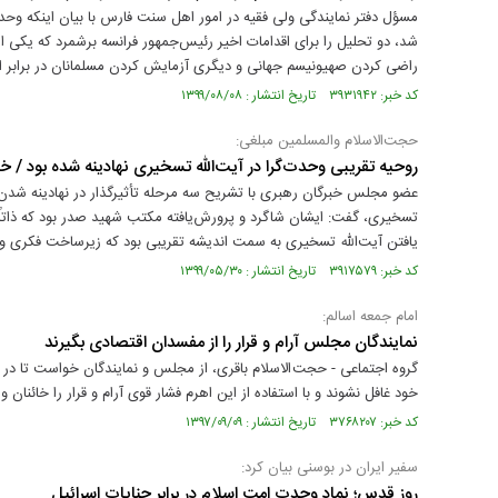
مسؤل دفتر نمایندگی ولی فقیه در امور اهل سنت فارس با بیان اینكه 
شد،‌ دو تحلیل را برای اقدامات اخیر رئیس‌جمهور فرانسه برشمرد كه یك
راضی كردن صهیونیسم جهانی و دیگری آزمایش کردن مسلمانان در برابر ا
کد خبر: ۳۹۳۱۹۴۲ تاریخ انتشار : ۱۳۹۹/۰۸/۰۸
حجت‌الاسلام والمسلمین مبلغی:
روحیه تقریبی وحدت‌گرا در آیت‌الله تسخیری نهادینه شده بود / 
عضو مجلس خبرگان رهبری با تشریح سه مرحله تأثیرگذار در نهادینه شدن
تسخیری، گفت: ایشان شاگرد و پرورش‌یافته مکتب شهید صدر بود که ذات
یافتن آیت‌الله تسخیری به سمت اندیشه تقریبی بود که زیرساخت فکری و رو
کد خبر: ۳۹۱۷۵۷۹ تاریخ انتشار : ۱۳۹۹/۰۵/۳۰
امام جمعه اسالم:
نمایندگان مجلس آرام و قرار را از مفسدان اقتصادی بگیرند
گروه اجتماعی - حجت الاسلام باقری، از مجلس و نمایندگان خواست تا در ب
خود غافل نشوند و با استفاده از این اهرم فشار قوی آرام و قرار را خائنان 
کد خبر: ۳۷۶۸۲۰۷ تاریخ انتشار : ۱۳۹۷/۰۹/۰۹
سفیر ایران در بوسنی بیان کرد:
روز قدس؛ نماد وحدت امت اسلام در برابر جنایات اسرائیل