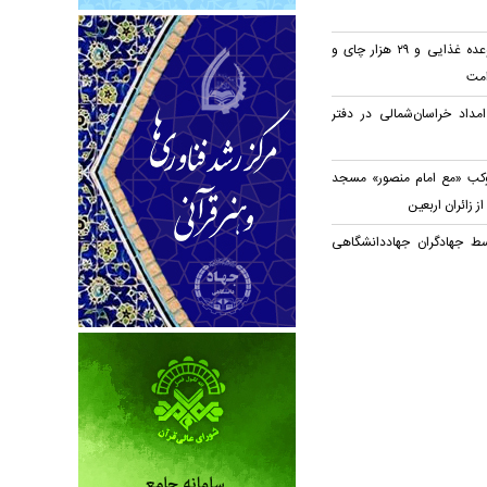
توزیع روزانه ۲۰ هزار وعده غذایی و ۲۹ هزار چای و
امت
مداد خراسان‌شمالی در دفتر
وکب «مع امام منصور» مسجد
ز زائران اربعین
سط جهادگران جهاد‌دانشگاهی