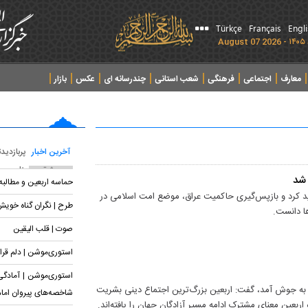
Türkçe
Français
Engl
معارف
اجتماعی
فرهنگی
شعب استانی
چندرسانه ای
عکس
بازار
آخرین اخبار
پربازدید
پربحث ترین عناوین
 شد
حماسه اربعین و مطالب
کید کرد و بازپس‌گیری حاکمیت عراق، موضع امت اسلامی در
طرح | نگران گناه خوی
ها دانست.
صوت | قلب الیقین
استوری‌موشن | دلم قرار
استوری‌موشن | آمادگی 
ین به جوش آمد، گفت: اربعین بزرگ‌ترین اجتماع دینی بشریت
شاخصه‌های پیروان اما
اربعین معنای مشترک ادامه مسیر آزادگان جهان را یافته‌اند.