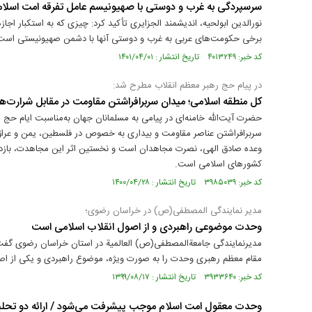
سرسپردگی به غرب و دوستی با صهیونیسم عامل تفرقه امت اسل
نورالدین ابولحیه، اندیشمند الجزایری تأکید کرد: چیزی که به استکبار اج
برخی حکومت‌های عربی به غرب و دوستی آنها با دشمن صهیونیستی است
کد خبر: ۴۰۱۳۲۴۹ تاریخ انتشار : ۱۴۰۱/۰۴/۰۱
در پیام حج رهبر معظم انقلاب مطرح شد:
کل منطقه اسلامی؛ میدان سربرافراشتن مقاومت در مقابل شرارت‌ه
حضرت آیت‌الله خامنه‌ای در پیامی به مسلمانان جهان به‌مناسبت ایام حج 
سربرافراشتن عناصر مقاومت و بیداری به خصوص در فلسطین، یمن و عراق را
وعده صادق الهی، نصرت مجاهدان است و نخستین اثر این مجاهدت، بازداش
کشورهای اسلامی است.
کد خبر: ۳۹۸۵۰۳۹ تاریخ انتشار : ۱۴۰۰/۰۴/۲۸
مدیر نمایندگی المصطفی(ص) در خراسان رضوی؛
وحدت موضوعی راهبردی و از اصول انقلاب اسلامی است
مدیرنمایندگی جامعةالمصطفی(ص) العالمیة در استان خراسان رضوی گفت: د
مقام معظم رهبری وحدت را به صورت ویژه، موضوع راهبردی و یکی از اصول
کد خبر: ۳۹۳۳۶۴۰ تاریخ انتشار : ۱۳۹۹/۰۸/۱۷
وحدت معقول امت اسلام موجب پیشرفت می‌شود / ارائه دو تحليل