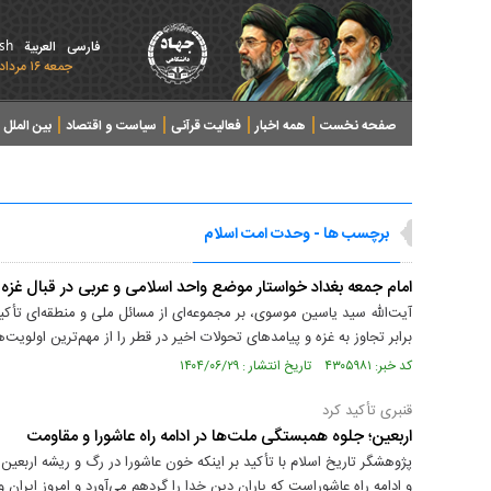
ish
فارسی
العربیة
جمعه ۱۶ مرداد ۱۴۰۵ - 2026 August 07
صفحه نخست
همه اخبار
فعالیت قرآنی
سیاست و اقتصاد
بین الملل
پرونده های خبری
برچسب ها - وحدت امت اسلام
امام جمعه بغداد خواستار موضع واحد اسلامی و عربی در قبال غزه
آیت‌الله سید یاسین موسوی، بر مجموعه‌ای از مسائل ملی و منطقه‌ای تأ
برابر تجاوز به غزه و پیامدهای تحولات اخیر در قطر را از مهم‌ترین اولویت‌
کد خبر: ۴۳۰۵۹۸۱ تاریخ انتشار : ۱۴۰۴/۰۶/۲۹
قنبری تأکید کرد
اربعین؛ جلوه همبستگی ملت‌ها در ادامه راه عاشورا و مقاومت
پژوهشگر تاریخ اسلام با تأکید بر اینکه خون عاشورا در رگ و ریشه اربع
و ادامه راه عاشوراست که یاران دین خدا را گردهم می‌آورد و امروز ایران و 