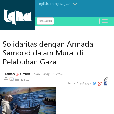
English
Français
.
.
فارسی
Versi Desktop
باز
و
بسته
کردن
Solidaritas dengan Armada
منو
Samood dalam Mural di
Pelabuhan Gaza
Laman
Umum
6:46 - May 07, 2026
3483592
Berita ID: