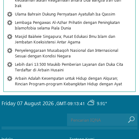
Irak
Ulama Bahrain Dukung Pernyataan Ayatullah Isa Qassim
Lembaga Pengawas Al-Azhar Prihatin dengan Peningkatan
Islamofobia selama Piala Dunia
Masjid Ba`alwie Singapura; Pusat Edukasi Ilmu Islam dan
Jembatan Koeksistensi Antar Agama
Penyelenggaraan Musabaqoh Nasional dan Internasional
Sesuai dengan Kondisi Negara
Lebih dari 13.500 Maukib Pemberian Layanan dan Duka Cita
Terdaftar di Arbain Husaini
Arbain Adalah Kesempatan untuk Hidup dengan Alquran;
Rincian Program-program Kebangkitan Hidup dengan Ayat
Friday 07 August 2026
,
GMT-09:13:41
9.91°
Indeks
Tentang Kami