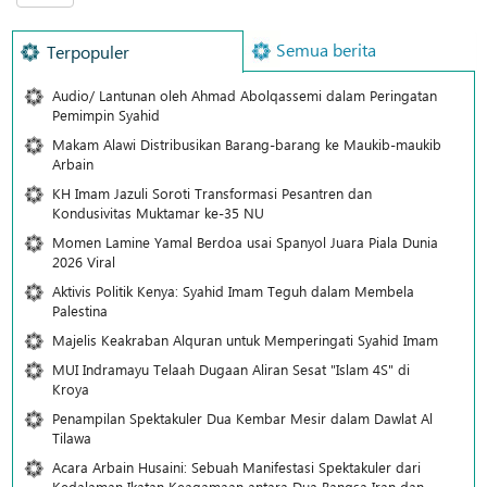
Semua berita
Terpopuler
Audio/ Lantunan oleh Ahmad Abolqassemi dalam Peringatan
Pemimpin Syahid
Makam Alawi Distribusikan Barang-barang ke Maukib-maukib
Arbain
KH Imam Jazuli Soroti Transformasi Pesantren dan
Kondusivitas Muktamar ke-35 NU
Momen Lamine Yamal Berdoa usai Spanyol Juara Piala Dunia
2026 Viral
Aktivis Politik Kenya: Syahid Imam Teguh dalam Membela
Palestina
Majelis Keakraban Alquran untuk Memperingati Syahid Imam
MUI Indramayu Telaah Dugaan Aliran Sesat "Islam 4S" di
Kroya
Penampilan Spektakuler Dua Kembar Mesir dalam Dawlat Al
Tilawa
Acara Arbain Husaini: Sebuah Manifestasi Spektakuler dari
Kedalaman Ikatan Keagamaan antara Dua Bangsa Iran dan