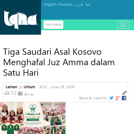
English
Français
.
.
فارسی
Versi Desktop
باز
و
بسته
کردن
Tiga Saudari Asal Kosovo
منو
Menghafal Juz Amma dalam
Satu Hari
Laman
Umum
8:52 - June 29, 2026
3483785
Berita ID: