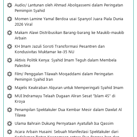
Audio/ Lantunan oleh Ahmad Abolqassemi dalam Peringatan
Pemimpin Syahid
Momen Lamine Yamal Berdoa usai Spanyol Juara Piala Dunia
2026 Viral
Makam Alawi Distribusikan Barang-barang ke Maukib-maukib
Arbain
KH Imam Jazuli Soroti Transformasi Pesantren dan
Kondusivitas Muktamar ke-35 NU
Aktivis Politik Kenya: Syahid Imam Teguh dalam Membela
Palestina
Film/ Penggalan Tilawah Moqaddami dalam Peringatan
Pemimpin Syahid Iran
Majelis Keakraban Alquran untuk Memperingati Syahid Imam
MUI Indramayu Telaah Dugaan Aliran Sesat "Islam 4S" di
Kroya
Penampilan Spektakuler Dua Kembar Mesir dalam Dawlat Al
Tilawa
Ulama Bahrain Dukung Pernyataan Ayatullah Isa Qassim
Acara Arbain Husaini: Sebuah Manifestasi Spektakuler dari
Kedalaman Ikatan Keagamaan antara Dua Bangsa Iran dan