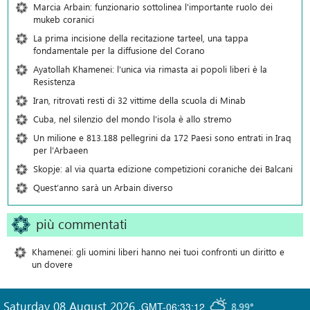
Marcia Arbain: funzionario sottolinea l'importante ruolo dei
mukeb coranici
La prima incisione della recitazione tarteel, una tappa
fondamentale per la diffusione del Corano
Ayatollah Khamenei: l’unica via rimasta ai popoli liberi è la
Resistenza
Iran, ritrovati resti di 32 vittime della scuola di Minab
Cuba, nel silenzio del mondo l’isola è allo stremo
Un milione e 813.188 pellegrini da 172 Paesi sono entrati in Iraq
per l’Arbaeen
Skopje: al via quarta edizione competizioni coraniche dei Balcani
Quest’anno sarà un Arbain diverso
più commentati
Khamenei: gli uomini liberi hanno nei tuoi confronti un diritto e
un dovere
Saturday 08 August 2026
,
GMT-06:33:12
8.99°