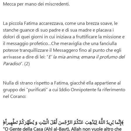
Mecca per mano dei miscredenti.
La piccola Fatima accarezzava, come una brezza soave, le
stanche guance di suo padre e di sua madre e placava i
dolori di quei giorni in cui iniziava a fruttificare la missione e
il messaggio profetico…Che meraviglia che una fanciulla
potesse tranquillizzare il Messaggero fino al punto che egli
arrivasse a dire di lei: “
E’ la mia anima; emana il profumo del
Paradiso
”. (2)
Nulla di strano rispetto a Fatima, giacché ella appartiene al
gruppo dei “purificati” a cui Iddio Onnipotente fa riferimento
nel Corano:
﴿إِنَّما يُرِيدُ اللَّهُ لِيُذْهِبَ عَنْكُمُ الرِّجْسَ أَهْلَ الْبَيْتِ وَ يُطَهِّرَكُمْ تَطْهِيراً﴾
“O Gente della Casa (Ahl al-Bayt), Allah non vuole altro che