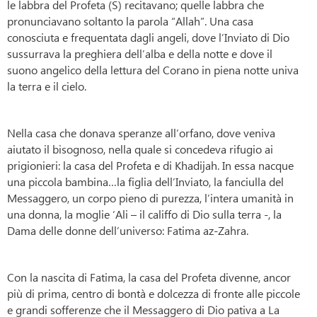
le labbra del Profeta (S) recitavano; quelle labbra che
pronunciavano soltanto la parola “Allah”. Una casa
conosciuta e frequentata dagli angeli, dove l’Inviato di Dio
sussurrava la preghiera dell’alba e della notte e dove il
suono angelico della lettura del Corano in piena notte univa
la terra e il cielo.
Nella casa che donava speranze all’orfano, dove veniva
aiutato il bisognoso, nella quale si concedeva rifugio ai
prigionieri: la casa del Profeta e di Khadijah. In essa nacque
una piccola bambina…la figlia dell’Inviato, la fanciulla del
Messaggero, un corpo pieno di purezza, l’intera umanità in
una donna, la moglie ‘Ali – il califfo di Dio sulla terra -, la
Dama delle donne dell’universo: Fatima az-Zahra.
Con la nascita di Fatima, la casa del Profeta divenne, ancor
più di prima, centro di bontà e dolcezza di fronte alle piccole
e grandi sofferenze che il Messaggero di Dio pativa a La