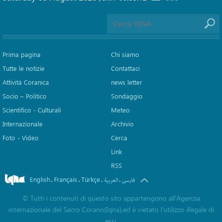
Prima pagina
Chi siamo
Tutte le notizie
Contattaci
Attività Coranica
news letter
Socio – Politico
Sondaggio
Scientifico - Culturali
Meteo
Internazionale
Archivio
Foto - Video
Cerca
Link
RSS
English
Français
Türkçe
.
.
.
.
فارسی
العربیة
©
Tutti i contenuti di questo sito appartengono all'Agenzia
internazionale del Sacro Corano(Iqna),ed è vietato l'utilizzo illegale di
essi.