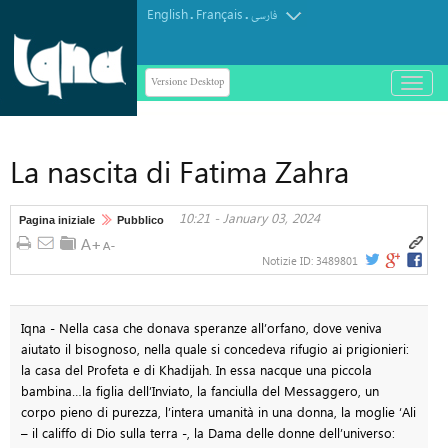
English
Français
.
.
فارسی
Versione Desktop
باز
و
بسته
کردن
La nascita di Fatima Zahra
منو
10:21 - January 03, 2024
Pagina iniziale
Pubblico
Notizie ID:
3489801
Iqna - Nella casa che donava speranze all’orfano, dove veniva
aiutato il bisognoso, nella quale si concedeva rifugio ai prigionieri:
la casa del Profeta e di Khadijah. In essa nacque una piccola
bambina…la figlia dell’Inviato, la fanciulla del Messaggero, un
corpo pieno di purezza, l’intera umanità in una donna, la moglie ‘Ali
– il califfo di Dio sulla terra -, la Dama delle donne dell’universo: