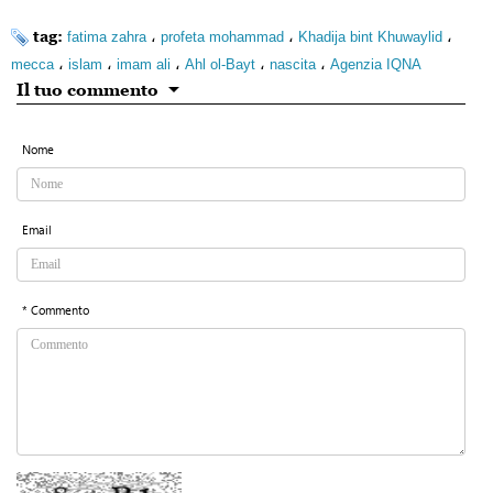
tag:
،
،
،
fatima zahra
profeta mohammad
Khadija bint Khuwaylid
،
،
،
،
،
mecca
islam
imam ali
Ahl ol-Bayt
nascita
Agenzia IQNA
Il tuo commento
Nome
Email
* Commento