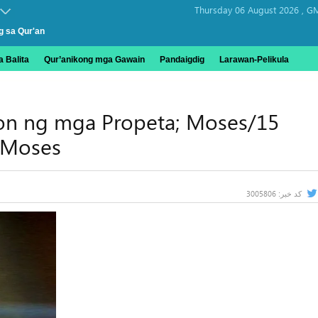
Thursday 06 August 2026 ,
GM
g sa Qur'an
 Balita
Qur’anikong mga Gawain
Pandaigdig
Larawan-Pelikula
on ng mga Propeta; Moses/15
 Moses
3005806
کد خبر: