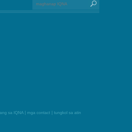
|
|
ilang sa IQNA
mga contact
tungkol sa atin