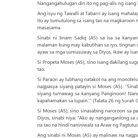
Nangangahulugan din ito ng pag-alis ng isang
Ang isyu ng Tawalli at Tabarri ay isang maha
ito ay tumutulong sa isang tao na magkaroon
masasama.
Sinabi ni Imam Sadiq (AS) sa isa sa kany
malaman kung may kabutihan sa iyo, tingnan 
ayaw sa mga sumusuway sa Diyos, ikaw ay isang
Si Propeta Moses (AS), sino isang dakilang su
tao.
Si Paraon ay lubhang natakot na ang monotei
nagpasya siyang patayin si Moses (AS). “Sina
siyang tumawag sa kanyang Panginoon! Nang
kapahamakan sa lupain.’” (Talata 26 ng Surah G
Si Moses (AS), sino sinasabing naroroon sa p
Diyos, sinabi niya: "Ako ay nanganganlong s
na tao na hindi naniniwala sa Araw ng Pagtutuo
Ang sinabi ni Moses (AS) ay malinaw na nag