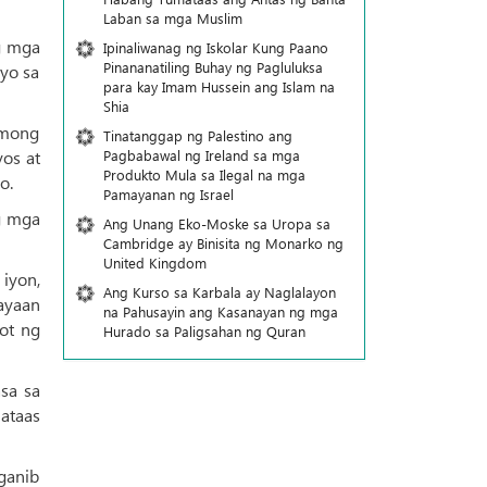
Laban sa mga Muslim
g mga
Ipinaliwanag ng Iskolar Kung Paano
Pinananatiling Buhay ng Pagluluksa
yo sa
para kay Imam Hussein ang Islam na
Shia
 mong
Tinatanggap ng Palestino ang
Pagbabawal ng Ireland sa mga
os at
Produkto Mula sa Ilegal na mga
o.
Pamayanan ng Israel
ng mga
Ang Unang Eko-Moske sa Uropa sa
Cambridge ay Binisita ng Monarko ng
United Kingdom
iyon,
Ang Kurso sa Karbala ay Naglalayon
ayaan
na Pahusayin ang Kasanayan ng mga
ot ng
Hurado sa Paligsahan ng Quran
sa sa
ataas
ganib