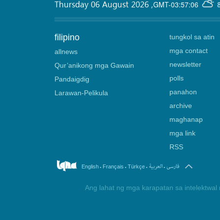
Thursday 06 August 2026
,
GMT-03:57:06
filipino
tungkol sa atin
mga contact
allnews
newsletter
Qur’anikong mga Gawain
polls
Pandaigdig
panahon
Larawan-Pelikula
archive
maghanap
mga link
RSS
.
.
.
.
فارسی
العربیة
English
Français
Türkçe
Ang lahat ng mga karapatan sa intelektwal 