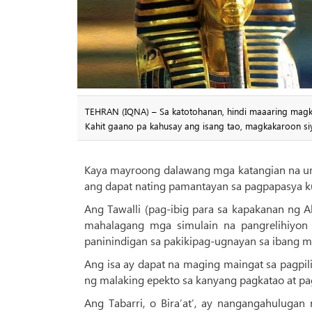
TEHRAN (IQNA) – Sa katotohanan, hindi maaaring magka
Kahit gaano pa kahusay ang isang tao, magkakaroon s
Kaya mayroong dalawang mga katangian na um
ang dapat nating pamantayan sa pagpapasya k
Ang Tawalli (pag-ibig para sa kapakanan ng A
mahalagang mga simulain na pangrelihiyon
paninindigan sa pakikipag-ugnayan sa ibang m
Ang isa ay dapat na maging maingat sa pagpi
ng malaking epekto sa kanyang pagkatao at pa
Ang Tabarri, o Bira’at’, ay nangangahuluga