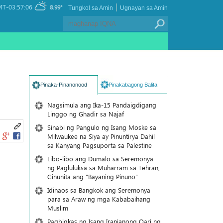
|
T-03:57:06
8.99°
Tungkol sa Amin
Ugnayan sa Amin
Pinaka-Pinanonood
Pinakabagong Balita
Nagsimula ang Ika-15 Pandaigdigang
Linggo ng Ghadir sa Najaf
Sinabi ng Pangulo ng Isang Moske sa
Milwaukee na Siya ay Pinuntirya Dahil
sa Kanyang Pagsuporta sa Palestine
Libo-libo ang Dumalo sa Seremonya
ng Pagluluksa sa Muharram sa Tehran,
Ginunita ang “Bayaning Pinuno”
Idinaos sa Bangkok ang Seremonya
para sa Araw ng mga Kababaihang
Muslim
Pagbigkas ng Isang Iranianong Qari ng