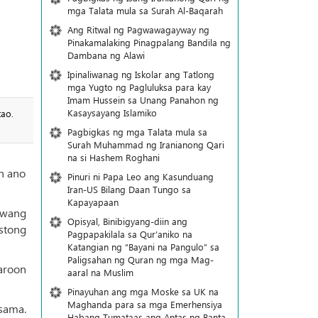
mga Talata mula sa Surah Al-Baqarah
Ang Ritwal ng Pagwawagayway ng
Pinakamalaking Pinagpalang Bandila ng
Dambana ng Alawi
Ipinaliwanag ng Iskolar ang Tatlong
mga Yugto ng Pagluluksa para kay
Imam Hussein sa Unang Panahon ng
Kasaysayang Islamiko
ao.
Pagbigkas ng mga Talata mula sa
Surah Muhammad ng Iranianong Qari
na si Hashem Roghani
n ano
Pinuri ni Papa Leo ang Kasunduang
Iran-US Bilang Daan Tungo sa
Kapayapaan
awang
Opisyal, Binibigyang-diin ang
stong
Pagpapakilala sa Qur’aniko na
Katangian ng “Bayani na Pangulo” sa
Paligsahan ng Quran ng mga Mag-
aroon
aaral na Muslim
Pinayuhan ang mga Moske sa UK na
Maghanda para sa mga Emerhensiya
sama.
Habang Tumataas ang Antas ng Banta