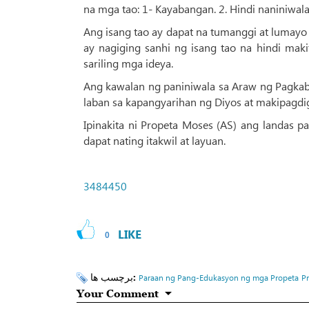
na mga tao: 1- Kayabangan. 2. Hindi naniniwa
Ang isang tao ay dapat na tumanggi at lumay
ay nagiging sanhi ng isang tao na hindi mak
sariling mga ideya.
Ang kawalan ng paniniwala sa Araw ng Pagkab
laban sa kapangyarihan ng Diyos at makipagd
Ipinakita ni Propeta Moses (AS) ang landas p
dapat nating itakwil at layuan.
3484450
LIKE
0
برچسب ها:
Paraan ng Pang-Edukasyon ng mga Propeta
P
Your Comment