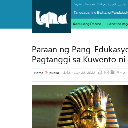
.
.
.
.
English
Français
Türkçe
العربیة
فارسی
Tanggapan ng Balitang Pandaigdi
Kabuuang Pahina
Lahat na mga
Paraan ng Pang-Edukasy
Pagtanggi sa Kuwento ni
1:48 - July 25, 2023
Home
public