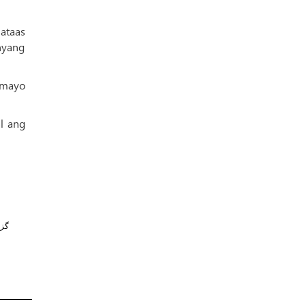
ataas
nyang
umayo
l ang
گز