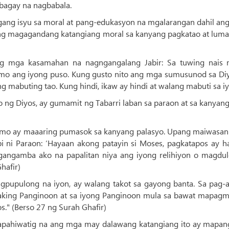
 bagay na nagbabala.
lagang isyu sa moral at pang-edukasyon na mgalarangan dahil an
 ng magagandang katangiang moral sa kanyang pagkatao at luma
ang mga kasamahan na nagngangalang Jabir: Sa tuwing nais
mo ang iyong puso. Kung gusto nito ang mga sumusunod sa Diy
 mabuting tao. Kung hindi, ikaw ay hindi at walang mabuti sa iy
go ng Diyos, ay gumamit ng Tabarri laban sa paraon at sa kanya
smo ay maaaring pumasok sa kanyang palasyo. Upang maiwasan 
bi ni Paraon: ‘Hayaan akong patayin si Moses, pagkatapos ay h
angamba ako na papalitan niya ang iyong relihiyon o magdul
hafir)
agpupulong na iyon, ay walang takot sa gayong banta. Sa pag-a
a aking Panginoon at sa iyong Panginoon mula sa bawat mapagm
s." (Berso 27 ng Surah Ghafir)
papahiwatig na ang mga may dalawang katangiang ito ay mapan