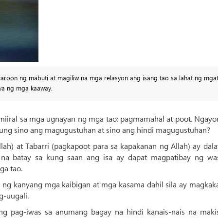
roon ng mabuti at magiliw na mga relasyon ang isang tao sa lahat ng mgat
iya ng mga kaaway.
iiral sa mga ugnayan ng mga tao: pagmamahal at poot. Ngayo
ung sino ang magugustuhan at sino ang hindi magugustuhan?
llah) at Tabarri (pagkapoot para sa kapakanan ng Allah) ay dal
 na batay sa kung saan ang isa ay dapat magpatibay ng wa
ga tao.
li ng kanyang mga kaibigan at mga kasama dahil sila ay magkak
g-uugali.
n ng pag-iwas sa anumang bagay na hindi kanais-nais na maki