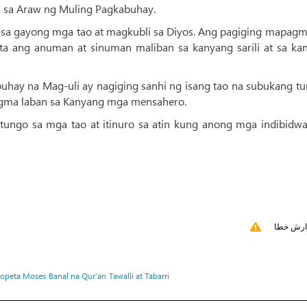
la sa Araw ng Muling Pagkabuhay.
o sa gayong mga tao at magkubli sa Diyos. Ang pagiging mapagm
ita ang anuman at sinuman maliban sa kanyang sarili at sa ka
uhay na Mag-uli ay nagiging sanhi ng isang tao na subukang t
igma laban sa Kanyang mga mensahero.
atungo sa mga tao at itinuro sa atin kung anong mga indibidwa
ارش خطا
ropeta Moses
Banal na Qur’an
Tawalli at Tabarri