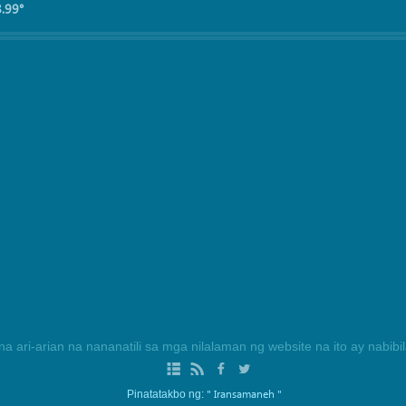
8.99°
na ari-arian na nananatili sa mga nilalaman ng website na ito ay nabib
" Iransamaneh "
Pinatatakbo ng: