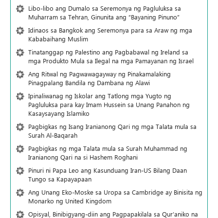
Libo-libo ang Dumalo sa Seremonya ng Pagluluksa sa
Muharram sa Tehran, Ginunita ang “Bayaning Pinuno”
Idinaos sa Bangkok ang Seremonya para sa Araw ng mga
Kababaihang Muslim
Tinatanggap ng Palestino ang Pagbabawal ng Ireland sa
mga Produkto Mula sa Ilegal na mga Pamayanan ng Israel
Ang Ritwal ng Pagwawagayway ng Pinakamalaking
Pinagpalang Bandila ng Dambana ng Alawi
Ipinaliwanag ng Iskolar ang Tatlong mga Yugto ng
Pagluluksa para kay Imam Hussein sa Unang Panahon ng
Kasaysayang Islamiko
Pagbigkas ng Isang Iranianong Qari ng mga Talata mula sa
Surah Al-Baqarah
Pagbigkas ng mga Talata mula sa Surah Muhammad ng
Iranianong Qari na si Hashem Roghani
Pinuri ni Papa Leo ang Kasunduang Iran-US Bilang Daan
Tungo sa Kapayapaan
Ang Unang Eko-Moske sa Uropa sa Cambridge ay Binisita ng
Monarko ng United Kingdom
Opisyal, Binibigyang-diin ang Pagpapakilala sa Qur’aniko na