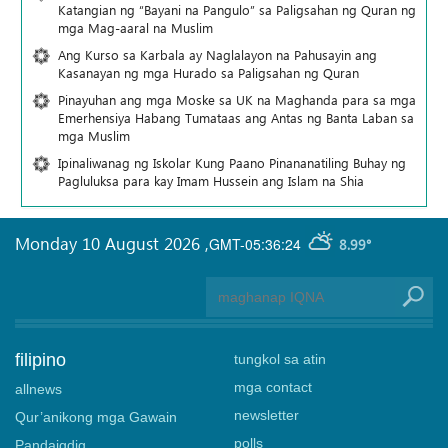
Katangian ng “Bayani na Pangulo” sa Paligsahan ng Quran ng
mga Mag-aaral na Muslim
Ang Kurso sa Karbala ay Naglalayon na Pahusayin ang
Kasanayan ng mga Hurado sa Paligsahan ng Quran
Pinayuhan ang mga Moske sa UK na Maghanda para sa mga
Emerhensiya Habang Tumataas ang Antas ng Banta Laban sa
mga Muslim
Ipinaliwanag ng Iskolar Kung Paano Pinananatiling Buhay ng
Pagluluksa para kay Imam Hussein ang Islam na Shia
Monday 10 August 2026
,
GMT-05:36:24
8.99°
filipino
tungkol sa atin
mga contact
allnews
newsletter
Qur’anikong mga Gawain
polls
Pandaigdig