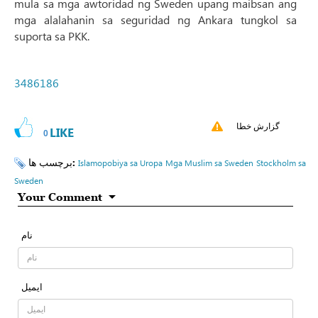
mula sa mga awtoridad ng Sweden upang maibsan ang
mga alalahanin sa seguridad ng Ankara tungkol sa
suporta sa PKK.
3486186
گزارش خطا
LIKE
0
برچسب ها:
Islamopobiya sa Uropa
Mga Muslim sa Sweden
Stockholm sa
Sweden
Your Comment
نام
ایمیل