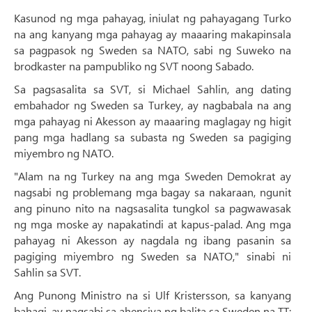
Kasunod ng mga pahayag, iniulat ng pahayagang Turko
na ang kanyang mga pahayag ay maaaring makapinsala
sa pagpasok ng Sweden sa NATO, sabi ng Suweko na
brodkaster na pampubliko ng SVT noong Sabado.
Sa pagsasalita sa SVT, si Michael Sahlin, ang dating
embahador ng Sweden sa Turkey, ay nagbabala na ang
mga pahayag ni Akesson ay maaaring maglagay ng higit
pang mga hadlang sa subasta ng Sweden sa pagiging
miyembro ng NATO.
"Alam na ng Turkey na ang mga Sweden Demokrat ay
nagsabi ng problemang mga bagay sa nakaraan, ngunit
ang pinuno nito na nagsasalita tungkol sa pagwawasak
ng mga moske ay napakatindi at kapus-palad. Ang mga
pahayag ni Akesson ay nagdala ng ibang pasanin sa
pagiging miyembro ng Sweden sa NATO," sinabi ni
Sahlin sa SVT.
Ang Punong Ministro na si Ulf Kristersson, sa kanyang
bahagi, ay nagsabi sa ahensiya ng balita sa Sweden na TT: