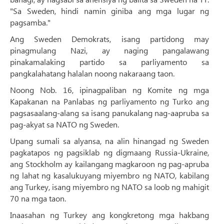
"Sa Sweden, hindi namin giniba ang mga lugar ng
pagsamba."
Ang Sweden Demokrats, isang partidong may
pinagmulang Nazi, ay naging pangalawang
pinakamalaking partido sa parliyamento sa
pangkalahatang halalan noong nakaraang taon.
Noong Nob. 16, ipinagpaliban ng Komite ng mga
Kapakanan na Panlabas ng parliyamento ng Turko ang
pagsasaalang-alang sa isang panukalang nag-aapruba sa
pag-akyat sa NATO ng Sweden.
Upang sumali sa alyansa, na alin hinangad ng Sweden
pagkatapos ng pagsiklab ng digmaang Russia-Ukraine,
ang Stockholm ay kailangang magkaroon ng pag-apruba
ng lahat ng kasalukuyang miyembro ng NATO, kabilang
ang Turkey, isang miyembro ng NATO sa loob ng mahigit
70 na mga taon.
Inaasahan ng Turkey ang kongkretong mga hakbang