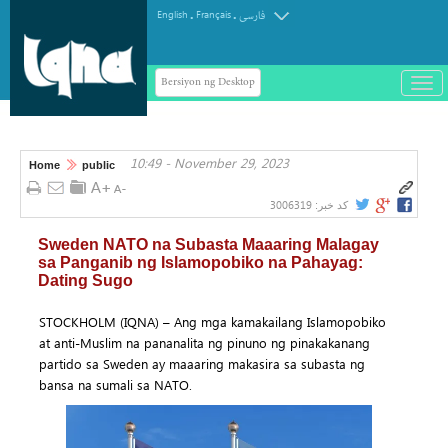
.
.
English
Français
فارسی
Bersiyon ng Desktop
باز
و
سته
ردن
10:49 - November 29, 2023
منو
Home
public
3006319
کد خبر:
Sweden NATO na Subasta Maaaring Malagay
sa Panganib ng Islamopobiko na Pahayag:
Dating Sugo
STOCKHOLM (IQNA) – Ang mga kamakailang Islamopobiko
at anti-Muslim na pananalita ng pinuno ng pinakakanang
partido sa Sweden ay maaaring makasira sa subasta ng
bansa na sumali sa NATO.