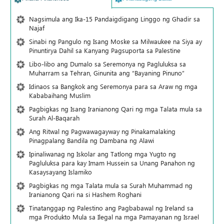
Nagsimula ang Ika-15 Pandaigdigang Linggo ng Ghadir sa
Najaf
Sinabi ng Pangulo ng Isang Moske sa Milwaukee na Siya ay
Pinuntirya Dahil sa Kanyang Pagsuporta sa Palestine
Libo-libo ang Dumalo sa Seremonya ng Pagluluksa sa
Muharram sa Tehran, Ginunita ang “Bayaning Pinuno”
Idinaos sa Bangkok ang Seremonya para sa Araw ng mga
Kababaihang Muslim
Pagbigkas ng Isang Iranianong Qari ng mga Talata mula sa
Surah Al-Baqarah
Ang Ritwal ng Pagwawagayway ng Pinakamalaking
Pinagpalang Bandila ng Dambana ng Alawi
Ipinaliwanag ng Iskolar ang Tatlong mga Yugto ng
Pagluluksa para kay Imam Hussein sa Unang Panahon ng
Kasaysayang Islamiko
Pagbigkas ng mga Talata mula sa Surah Muhammad ng
Iranianong Qari na si Hashem Roghani
Tinatanggap ng Palestino ang Pagbabawal ng Ireland sa
mga Produkto Mula sa Ilegal na mga Pamayanan ng Israel