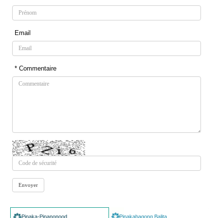
Email
* Commentaire
Pinaka-Pinanonood
Pinakabagong Balita