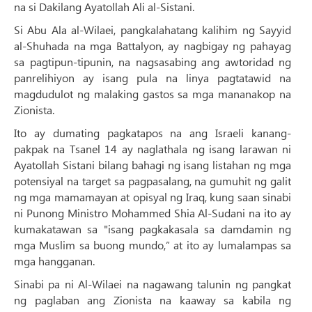
na si Dakilang Ayatollah Ali al-Sistani.
Si Abu Ala al-Wilaei, pangkalahatang kalihim ng Sayyid
al-Shuhada na mga Battalyon, ay nagbigay ng pahayag
sa pagtipun-tipunin, na nagsasabing ang awtoridad ng
panrelihiyon ay isang pula na linya pagtatawid na
magdudulot ng malaking gastos sa mga mananakop na
Zionista.
Ito ay dumating pagkatapos na ang Israeli kanang-
pakpak na Tsanel 14 ay naglathala ng isang larawan ni
Ayatollah Sistani bilang bahagi ng isang listahan ng mga
potensiyal na target sa pagpasalang, na gumuhit ng galit
ng mga mamamayan at opisyal ng Iraq, kung saan sinabi
ni Punong Ministro Mohammed Shia Al-Sudani na ito ay
kumakatawan sa "isang pagkakasala sa damdamin ng
mga Muslim sa buong mundo,” at ito ay lumalampas sa
mga hangganan.
Sinabi pa ni Al-Wilaei na nagawang talunin ng pangkat
ng paglaban ang Zionista na kaaway sa kabila ng