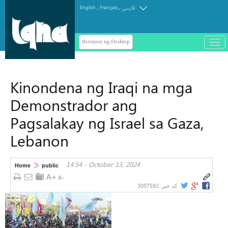
.
.
English
Français
فارسی
Bersiyon ng Desktop
باز
و
سته
ردن
Kinondena ng Iraqi na mga
منو
Demonstrador ang
Pagsalakay ng Israel sa Gaza,
Lebanon
14:54 - October 13, 2024
Home
public
3007592
کد خبر: