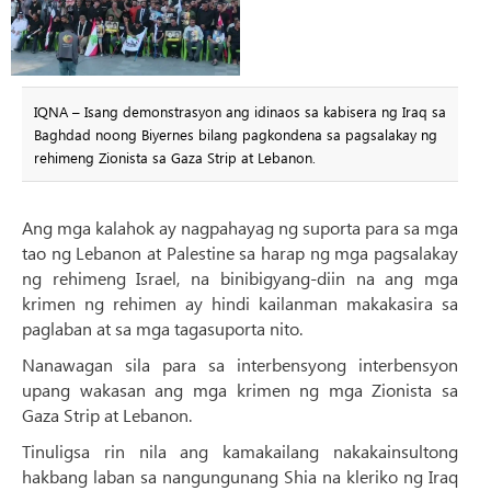
IQNA – Isang demonstrasyon ang idinaos sa kabisera ng Iraq sa
Baghdad noong Biyernes bilang pagkondena sa pagsalakay ng
rehimeng Zionista sa Gaza Strip at Lebanon.
Ang mga kalahok ay nagpahayag ng suporta para sa mga
tao ng Lebanon at Palestine sa harap ng mga pagsalakay
ng rehimeng Israel, na binibigyang-diin na ang mga
krimen ng rehimen ay hindi kailanman makakasira sa
paglaban at sa mga tagasuporta nito.
Nanawagan sila para sa interbensyong interbensyon
upang wakasan ang mga krimen ng mga Zionista sa
Gaza Strip at Lebanon.
Tinuligsa rin nila ang kamakailang nakakainsultong
hakbang laban sa nangungunang Shia na kleriko ng Iraq