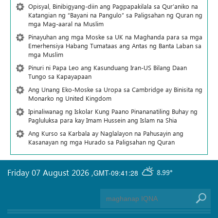
Opisyal, Binibigyang-diin ang Pagpapakilala sa Qur’aniko na
Katangian ng “Bayani na Pangulo” sa Paligsahan ng Quran ng
mga Mag-aaral na Muslim
Pinayuhan ang mga Moske sa UK na Maghanda para sa mga
Emerhensiya Habang Tumataas ang Antas ng Banta Laban sa
mga Muslim
Pinuri ni Papa Leo ang Kasunduang Iran-US Bilang Daan
Tungo sa Kapayapaan
Ang Unang Eko-Moske sa Uropa sa Cambridge ay Binisita ng
Monarko ng United Kingdom
Ipinaliwanag ng Iskolar Kung Paano Pinananatiling Buhay ng
Pagluluksa para kay Imam Hussein ang Islam na Shia
Ang Kurso sa Karbala ay Naglalayon na Pahusayin ang
Kasanayan ng mga Hurado sa Paligsahan ng Quran
Friday 07 August 2026
,
GMT-09:41:28
8.99°