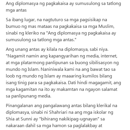
Ang diplomasya ng pagkakaisa ay sumusulong sa tatlong
mga antas
Sa ibang lugar, na nagtuturo sa mga pagsisikap na
bumuo ng mas mataas na pagkakaisa sa mga Muslim,
sinabi ng kleriko na "Ang diplomasya ng pagkakaisa ay
sumusulong sa tatlong mga antas."
Ang unang antas ay kilala na diplomasya, sabi niya.
"Nagamit namin ang kapangyarihan ng media, internet,
at mga platarmong panlipunan sa buong sibilisasyon ng
mundo ng Islam. Naniniwala kami na ang bawat tao sa
loob ng mundo ng Islam ay maaaring kumilos bilang
isang tinig para sa pagkakaisa. Dati hindi magagamit, ang
mga kagamitan na ito ay makamtan na ngayon salamat
sa panlipunang media.
Pinangalanan ang pangalawang antas bilang klerikal na
diplomasya, sinabi ni Shahriari na ang mga iskolar ng
Shia at Sunni ay "bihirang nakikipag-ugnayan" sa
nakaraan dahil sa mga hamon sa paglalakbay at