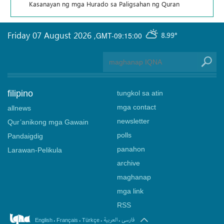
Kasanayan ng mga Hurado sa Paligsahan ng Quran
Friday 07 August 2026
,
GMT-09:15:00
8.99°
filipino
tungkol sa atin
mga contact
allnews
newsletter
Qur’anikong mga Gawain
polls
Pandaigdig
panahon
Larawan-Pelikula
archive
maghanap
mga link
RSS
.
.
.
.
فارسی
العربیة
English
Français
Türkçe