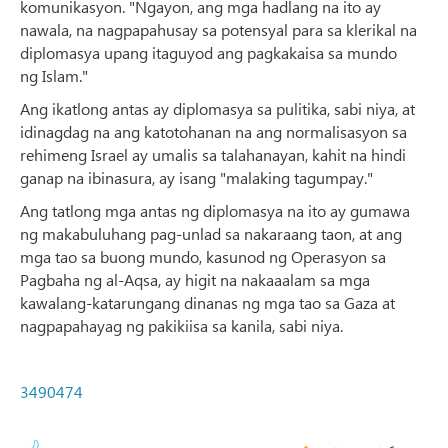
komunikasyon. "Ngayon, ang mga hadlang na ito ay
nawala, na nagpapahusay sa potensyal para sa klerikal na
diplomasya upang itaguyod ang pagkakaisa sa mundo
ng Islam."
Ang ikatlong antas ay diplomasya sa pulitika, sabi niya, at
idinagdag na ang katotohanan na ang normalisasyon sa
rehimeng Israel ay umalis sa talahanayan, kahit na hindi
ganap na ibinasura, ay isang "malaking tagumpay."
Ang tatlong mga antas ng diplomasya na ito ay gumawa
ng makabuluhang pag-unlad sa nakaraang taon, at ang
mga tao sa buong mundo, kasunod ng Operasyon sa
Pagbaha ng al-Aqsa, ay higit na nakaaalam sa mga
kawalang-katarungang dinanas ng mga tao sa Gaza at
nagpapahayag ng pakikiisa sa kanila, sabi niya.
3490474