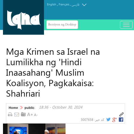
.
.
English
Français
فارسی
Bersiyon ng Desktop
باز
و
سته
ردن
Mga Krimen sa Israel na
منو
Lumilikha ng 'Hindi
Inaasahang' Muslim
Koalisyon, Pagkakaisa:
Shahriari
18:36 - October 30, 2024
Home
public
3007658
کد خبر: