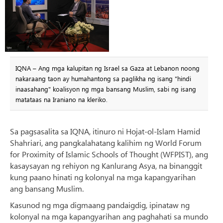
IQNA – Ang mga kalupitan ng Israel sa Gaza at Lebanon noong
nakaraang taon ay humahantong sa paglikha ng isang "hindi
inaasahang" koalisyon ng mga bansang Muslim, sabi ng isang
matataas na Iraniano na kleriko.
Sa pagsasalita sa IQNA, itinuro ni Hojat-ol-Islam Hamid
Shahriari, ang pangkalahatang kalihim ng World Forum
for Proximity of Islamic Schools of Thought (WFPIST), ang
kasaysayan ng rehiyon ng Kanlurang Asya, na binanggit
kung paano hinati ng kolonyal na mga kapangyarihan
ang bansang Muslim.
Kasunod ng mga digmaang pandaigdig, ipinataw ng
kolonyal na mga kapangyarihan ang paghahati sa mundo