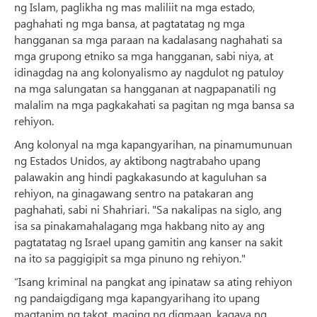
ng Islam, paglikha ng mas maliliit na mga estado,
paghahati ng mga bansa, at pagtatatag ng mga
hangganan sa mga paraan na kadalasang naghahati sa
mga grupong etniko sa mga hangganan, sabi niya, at
idinagdag na ang kolonyalismo ay nagdulot ng patuloy
na mga salungatan sa hangganan at nagpapanatili ng
malalim na mga pagkakahati sa pagitan ng mga bansa sa
rehiyon.
Ang kolonyal na mga kapangyarihan, na pinamumunuan
ng Estados Unidos, ay aktibong nagtrabaho upang
palawakin ang hindi pagkakasundo at kaguluhan sa
rehiyon, na ginagawang sentro na patakaran ang
paghahati, sabi ni Shahriari. "Sa nakalipas na siglo, ang
isa sa pinakamahalagang mga hakbang nito ay ang
pagtatatag ng Israel upang gamitin ang kanser na sakit
na ito sa paggigipit sa mga pinuno ng rehiyon."
“Isang kriminal na pangkat ang ipinataw sa ating rehiyon
ng pandaigdigang mga kapangyarihang ito upang
magtanim ng takot, maging ng digmaan, kagaya ng