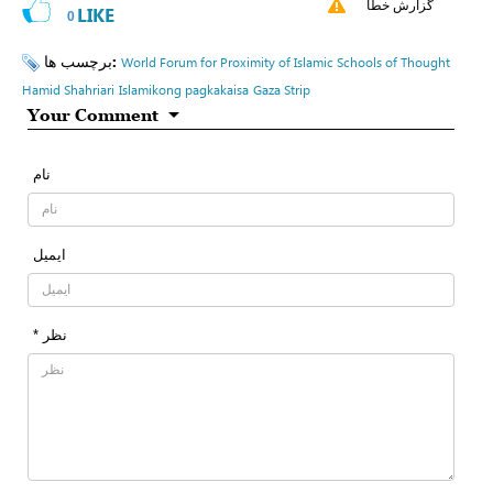
گزارش خطا
LIKE
0
برچسب ها:
World Forum for Proximity of Islamic Schools of Thought
Hamid Shahriari
Islamikong pagkakaisa
Gaza Strip
Your Comment
نام
ایمیل
* نظر