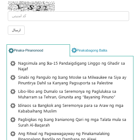
Pinaka-Pinanonood
Pinakabagong Balita
Nagsimula ang Ika-15 Pandaigdigang Linggo ng Ghadir sa
Najaf
Sinabi ng Pangulo ng Isang Moske sa Milwaukee na Siya ay
Pinuntirya Dahil sa Kanyang Pagsuporta sa Palestine
Libo-libo ang Dumalo sa Seremonya ng Pagluluksa sa
Muharram sa Tehran, Ginunita ang “Bayaning Pinuno”
Idinaos sa Bangkok ang Seremonya para sa Araw ng mga
Kababaihang Muslim
Pagbigkas ng Isang Iranianong Qari ng mga Talata mula sa
Surah Al-Baqarah
Ang Ritwal ng Pagwawagayway ng Pinakamalaking
Pinagpalang Bandila ng Dambana ng Alawi