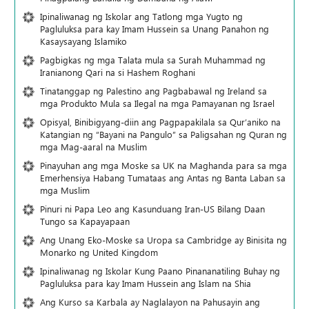
Ipinaliwanag ng Iskolar ang Tatlong mga Yugto ng
Pagluluksa para kay Imam Hussein sa Unang Panahon ng
Kasaysayang Islamiko
Pagbigkas ng mga Talata mula sa Surah Muhammad ng
Iranianong Qari na si Hashem Roghani
Tinatanggap ng Palestino ang Pagbabawal ng Ireland sa
mga Produkto Mula sa Ilegal na mga Pamayanan ng Israel
Opisyal, Binibigyang-diin ang Pagpapakilala sa Qur’aniko na
Katangian ng “Bayani na Pangulo” sa Paligsahan ng Quran ng
mga Mag-aaral na Muslim
Pinayuhan ang mga Moske sa UK na Maghanda para sa mga
Emerhensiya Habang Tumataas ang Antas ng Banta Laban sa
mga Muslim
Pinuri ni Papa Leo ang Kasunduang Iran-US Bilang Daan
Tungo sa Kapayapaan
Ang Unang Eko-Moske sa Uropa sa Cambridge ay Binisita ng
Monarko ng United Kingdom
Ipinaliwanag ng Iskolar Kung Paano Pinananatiling Buhay ng
Pagluluksa para kay Imam Hussein ang Islam na Shia
Ang Kurso sa Karbala ay Naglalayon na Pahusayin ang