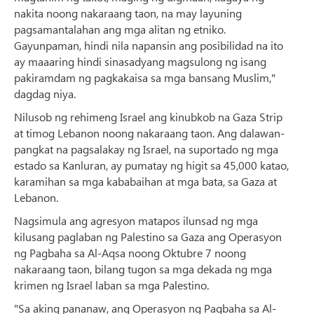
nakita noong nakaraang taon, na may layuning
pagsamantalahan ang mga alitan ng etniko.
Gayunpaman, hindi nila napansin ang posibilidad na ito
ay maaaring hindi sinasadyang magsulong ng isang
pakiramdam ng pagkakaisa sa mga bansang Muslim,"
dagdag niya.
Nilusob ng rehimeng Israel ang kinubkob na Gaza Strip
at timog Lebanon noong nakaraang taon. Ang dalawan-
pangkat na pagsalakay ng Israel, na suportado ng mga
estado sa Kanluran, ay pumatay ng higit sa 45,000 katao,
karamihan sa mga kababaihan at mga bata, sa Gaza at
Lebanon.
Nagsimula ang agresyon matapos ilunsad ng mga
kilusang paglaban ng Palestino sa Gaza ang Operasyon
ng Pagbaha sa Al-Aqsa noong Oktubre 7 noong
nakaraang taon, bilang tugon sa mga dekada ng mga
krimen ng Israel laban sa mga Palestino.
"Sa aking pananaw, ang Operasyon ng Pagbaha sa Al-