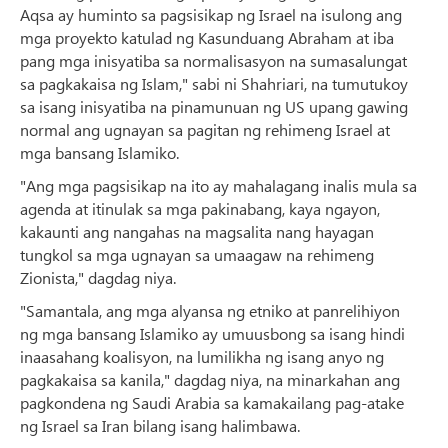
Aqsa ay huminto sa pagsisikap ng Israel na isulong ang
mga proyekto katulad ng Kasunduang Abraham at iba
pang mga inisyatiba sa normalisasyon na sumasalungat
sa pagkakaisa ng Islam," sabi ni Shahriari, na tumutukoy
sa isang inisyatiba na pinamunuan ng US upang gawing
normal ang ugnayan sa pagitan ng rehimeng Israel at
mga bansang Islamiko.
"Ang mga pagsisikap na ito ay mahalagang inalis mula sa
agenda at itinulak sa mga pakinabang, kaya ngayon,
kakaunti ang nangahas na magsalita nang hayagan
tungkol sa mga ugnayan sa umaagaw na rehimeng
Zionista," dagdag niya.
"Samantala, ang mga alyansa ng etniko at panrelihiyon
ng mga bansang Islamiko ay umuusbong sa isang hindi
inaasahang koalisyon, na lumilikha ng isang anyo ng
pagkakaisa sa kanila," dagdag niya, na minarkahan ang
pagkondena ng Saudi Arabia sa kamakailang pag-atake
ng Israel sa Iran bilang isang halimbawa.