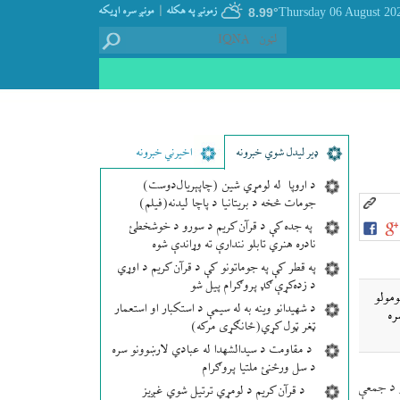
|
زمونږ په هکله
مونږ سره اړيکه
8.99°
ډير لیدل شوي خبرونه
اخیرني خبرونه
د اروپا له لومړي شین (چاپېریال‌دوست)
جومات څخه د بریتانیا د پاچا لیدنه(فیلم)
په جده کې د قرآن کریم د سورو د خوشخطئ
نادره هنري تابلو نندارې ته وړاندې شوه
په قطر کې په جوماتونو کې د قرآن کریم د اوړي
د زده‌کړې ګډ پروګرام پیل شو
 محكومولو
د شهیدانو وینه به له سیمې د استکبار او استعمار
ره
ټغر ټول کړي(ځانګړی مرکه)
د مقاومت د سیدالشهدا له عبادي لارښوونو سره
د سل ورځنئ ملتیا پروګرام
ر د جمعې
د قرآن کریم د لومړي ترتیل شوي غږیز