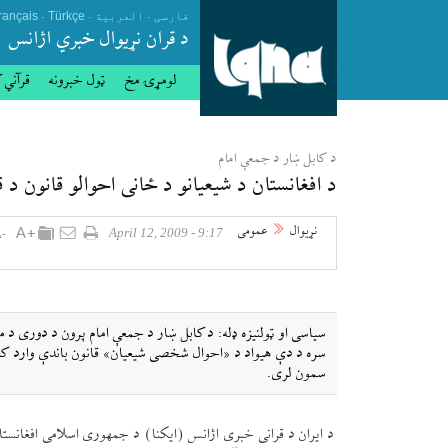
.
.
.
فارسی
العربیة
Türkçe
rançais
د قران نړيوال خبري اژانس
لومړۍ مخ
ټول خبرونه
قرآني 
د كابل ښار د جمعې امام
د افغانستان د شيعيانو د ځانی احوالو قانون 
نړيوال
عمومی
9:17 - April 12, 2009
سره د دې هيواد د «احوال شخصی شيعيان» قانون باندې وارد كړې
سمون لری.
د ايران د قرانی خبری اژانس (ايكنا) د جمهوری اسلامی افغانست