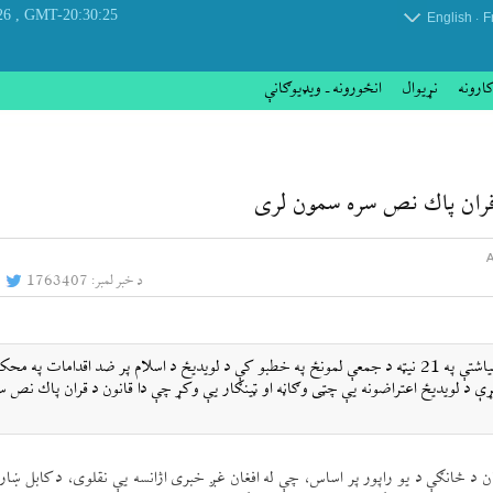
, Thursday 06 August 2026
GMT-20:30:25
.
English
F
کارونه
نړيوال
انځورونه ـ ویډیوګانې
د قران پاك نص سره سمون لری
د خبر لمبر:
1763407
سياسی او ټولنيزه ډله: د كابل ښار د جمعې امام پرون د دوری د مياشتې په 21 نیټه د جمعې لمونځ په خطبو كې د لويدیځ د اسلام پر ضد اقدامات په
 د لويدیځ اعتراضونه یې چټی وګاڼه او ټينګار یې وكړ چې دا قانون د قران پاك نص س
ان د څانګې د يو راپور پر اساس، چې له افغان غږ خبری اژانسه یې نقلوی، د كابل ښا