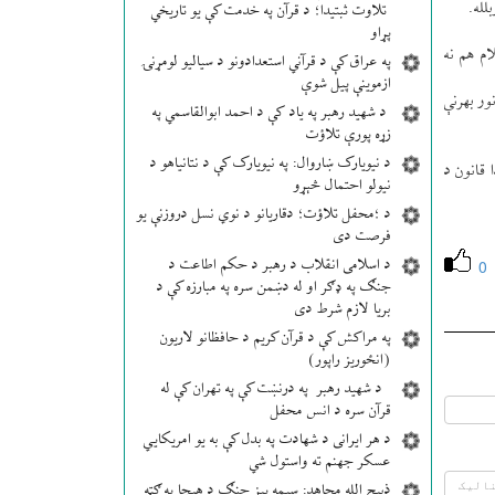
لله.
تلاوت ثبتیدا؛ د قرآن په خدمت کې یو تاریخي
پړاو
م هم نه
په عراق کې د قرآني استعدادونو د سیالیو لومړنۍ
ازموینې پیل شوې
ر بهرنې
د شهید رهبر په یاد کې د احمد ابوالقاسمي په
زړه پورې تلاؤت
د نیویارک ښاروال: په نیویارک کې د نتانیاهو د
 قانون د
نیولو احتمال څېړو
د ؛محفل تلاؤت؛ دقاریانو د نوي نسل دروزنې یو
فرصت دی
د اسلامی انقلاب د رهبر د حکم اطاعت د
0
جنګ په ډګر او له دښمن سره په مبارزه کې د
بریا لازم شرط دی
په مراکش کې د قرآن کریم د حافظانو لاریون
(انځوریز راپور)
د شهید رهبر په درنښت کې په تهران کې له
قرآن سره د انس محفل
د هر ایرانی د شهادت په بدل کې به یو امریکایي
عسکر جهنم ته واستول شي
ذبیح الله مجاهد: سیمه ییز جنګ د هیچا په ګټه