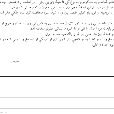
لفو اقداماتو په محكومولو په ترڅ كې دا سپكاوی یې چټې ، بی اساسه او د دښمنۍ نښه وب
ون يو بل سره ډير نږدې ده ځكه چې ډير مسايلو یې له قران پاكه راخستې شوی دی.
 د لويدیځ او لويدیځ ځپليو مقصد يوازې د شيعه سره مخالفت كول ندی بلكې هغو اسلا
 مشر بايد سړې وی او د كور كنټرول بايد د سړی په لاس كې وی. او د كور خرچ او نو
يد له مړه اجازه واخلی او دا خبره د انسانی حقوقو مخالفه نده.
ږ هغه قانون نشو منلې چې قران پاك سره مخالف وی.
ويدیځ رسندويو لخوا په يو لانجې بدل شوې دی او امريكې او لويدیځ رسندویې شيعه و دا
ړه اجازه واخلی.
خوښ