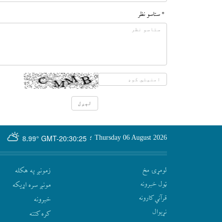
* ستاسو نظر
GMT-20:30:25
Thursday 06 August 2026
؛
8.99°
لومړۍ مخ
زمونږ په هکله
ټول خبرونه
مونږ سره اړيکه
قرآني کارونه
‫خبرونه
نړيوال
کره کتنه