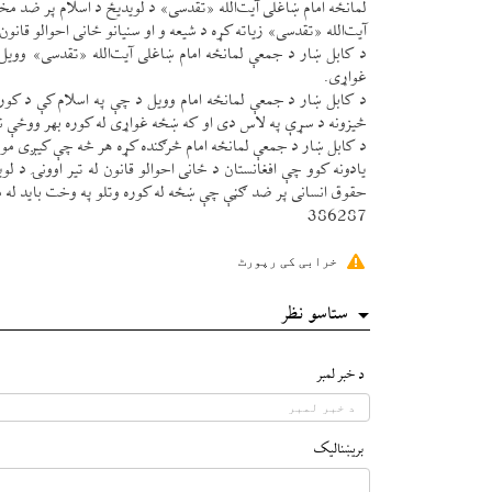
لمانځه امام ښاغلی آيت‌الله «تقدسی» د لويدیځ د اسلام پر ضد مخت
آيت‌الله «تقدسی» زياته كړه د شيعه و او سنيانو ځانی احوالو قان
د كابل ښار د جمعې لمانځه امام ښاغلی آيت‌الله «تقدسی» وويل
غواړی.
د كابل ښار د جمعې لمانځه امام وويل د چې په اسلام كې د كور
څيزونه د سړې په لاس دی او كه ښځه غواړی له كوره بهر ووځې نو با
د كابل ښار د جمعې لمانځه امام څرګنده كړه هر څه چې كیږی مون
يادونه كوو چې افغانستان د ځانی احوالو قانون له تير اوونۍ د ل
حقوق انسانی پر ضد ګڼې چې ښځه له كوره وتلو په وخت بايد له م
386287
خرابی کی رپورٹ
ستاسو نظر
د خبر لمبر
بريښناليک