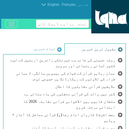
.
.
فارسی
Français
English
نسخہ برایے ڈیسک ٹاپ
باز
و
بسته
کردن
منو
تمام خبریں
مقبول ترین خبریں
روضۂ حسینی کی جانب سے غیرملکی زائرینِ اربعین کے لیے
کثیر لسانی رہنمائی اور سروسز
عمان ریڈیو قرآن کے قیام کی بیسویں سالگرہ؛ عمانی
قراء کی تلاوتوں کے ریکارڈنگ پر خصوصی توجہ
ملایشین قرآنی مقابلوں کا اعلان
گھر میں والد کی قرآنی محفلوں کی یاد ستاتی ہے
سلطان قابوس بین الاقوامی قرآنی مقابلہ 2026 کا
ابتدائی مرحلہ شروع
بجف اشرف؛ کاروان امام رضا(ع) قرآنی محافل کا آغاز +
ویڈیو
مصری قرآنی مقابلوں کے زبانی ٹیسٹ کا آغاز