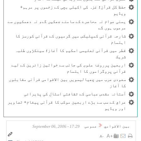
حفظ کل قرآن؛ غزہ کی اکیلی بچی کے زخموں پر مرہم+
ویڈیو
یمنی عوام نہ محاصرے کے سامنے جھکیں گے، نہ دھمکیوں سے
مرعوب ہوں گے
شارجہ قرآنی کمپلیکس میں گرمیوں کے قرآنی کورسز کا
اہتمام
قطر میں قرآنی تعلیمی اسکیم کا آغاز؛ سینکڑوں طلبہ
شریک
اربعین پرروضۂ علوی کی جانب سے خواتین زائرین کے لیے
قرآنی پروگراموں کا اہتمام
سعودی عرب میں چھیالیسویں بین الاقوامی قرآنی مقابلوں
کا آغاز
آستانہ مقدس عباسی کے ثقافتی اسٹال کی پذیرائی
عراق کے سب سے بڑے اربعین موکب کا قرآنی پیغام+ ٹصاویر
اور ویڈیو
بين الاقوامي
عمومی
17:29 - September 06, 2006