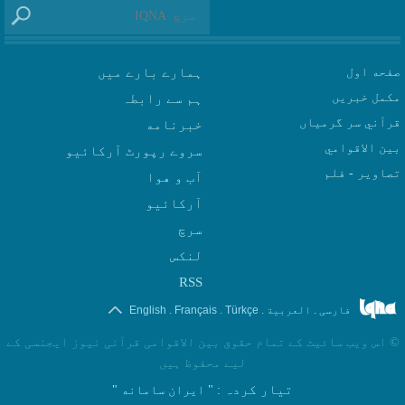
صفحه اول
ہمارے بارے میں
مکمل خبریں
ہم سے رابطہ
قرآني سر گرمياں
بين الاقوامي
سروے رپورٹ آرکائیو
تصاوير - فلم
آب و هوا
سرچ
لنکس
RSS
.
.
.
.
فارسی
العربیة
Türkçe
Français
English
©
اس ویب سائیٹ کے تمام حقوق بین الاقوامی قرآنی نیوز ایجنسی کے
لیے محفوظ ہیں
تیار کردہ
: " ایران سامانه "