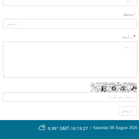
ایمیل
* رایے
GMT-16:19:27
Saturday 08 August 2026
؛
8.99°