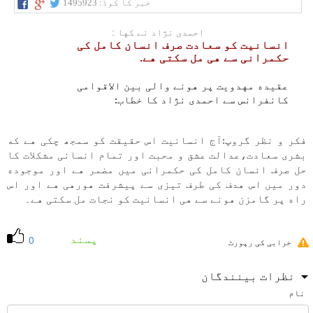
خبر کا کوڈ:
1495923
احمدی نژاد نے كها :
انسانيت كو سعادت صرف انسان كامل كی
حكمرانی سے هی مل سكتی هے.
عقيده مهدويت پر هونے والی بين الاقوامی
كانفرانس سے احمدی نژاد كا خطاب:
فكر و نظر گروپ:آج انسانيت اس حقيقت كو سمجھ چكی هے كه
بشری سعادت،عدالت عشق و محبت اور تمام انسانی مشكلات كا
حل صرف انسان كامل كی حكمرانی میں مضمر هے اور موجوده
دور میں اس هدف كی طرف تيزی سے پيشرفت هورهی هے اور اس
راه پر گامزن هونے سے هی انسانيت كو نجات مل سكتی هے۔
پسند
0
خرابی کی رپورٹ
نظرات بینندگان
نام