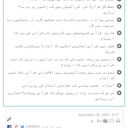
حفظ کل قرآن؛ غزہ کی اکیلی بچی کے زخموں پر مرہم+
ویڈیو
یمنی عوام نہ محاصرے کے سامنے جھکیں گے، نہ دھمکیوں سے
مرعوب ہوں گے
شارجہ قرآنی کمپلیکس میں گرمیوں کے قرآنی کورسز کا
اہتمام
قطر میں قرآنی تعلیمی اسکیم کا آغاز؛ سینکڑوں طلبہ
شریک
اربعین پرروضۂ علوی کی جانب سے خواتین زائرین کے لیے
قرآنی پروگراموں کا اہتمام
سعودی عرب میں چھیالیسویں بین الاقوامی قرآنی مقابلوں
کا آغاز
آستانہ مقدس عباسی کے ثقافتی اسٹال کی پذیرائی
عراق کے سب سے بڑے اربعین موکب کا قرآنی پیغام+ ٹصاویر
اور ویڈیو
8:57 - September 20, 2006
خبر کا کوڈ:
1498060