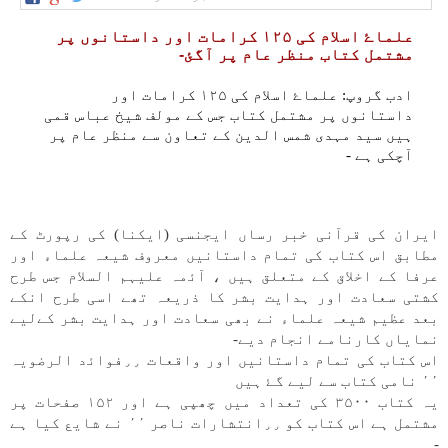
علماۓ اسلام كی ۱۲۵ كرامات اور داستانوں پر
مشتمل كتاب منظر عام پر آگئ-
ادب گروپ: علماۓ اسلام كی ۱۲۵ كرامات اور
داستانوں پر مشتمل كتاب جس كے مولف شيخ عباس قمی
ہیں سيد مہدی شمس الدين كے تعاون سے منظر عام پر
آچكی ہے -
ايران كی قرآنی خبر رساں ايجنسی (ايكنا) كی رپورٹ كے
مطابق اس كتاب كی تمام داستانیں معروف شيعہ علماء اور
عرفا كے اخلاق كے متعلق ہیں ، آﺋمہ علیہم السلام جس طرح
كشتی سعادت اور ہدايت بشر كا ذريعہ تھے اسی طرح انكے
بعد عظيم شيعہ علماء نے بھی سعادت اور ہدايت بشر كےلیے
نماياں كارنامے انجام دیے-
اس كتاب كی تمام داستانیں اور واقعات ٫٫فواﺋد الرضویہ
٬٬ نامی كتاب سے لیے گۓ ہیں
یہ كتاب ۳۵۰۰ كی تعداد میں چھپی ہے اور ۱۵۲ صفحات پر
مشتمل ہے اس كتاب كو ٫٫انتشارات ناصر ٬٬ نے شايع كيا ہے
-