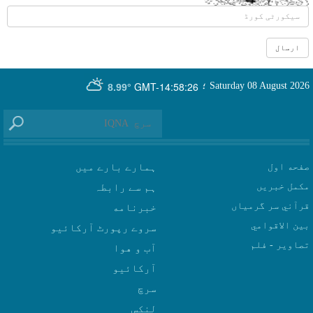
GMT-14:58:26
Saturday 08 August 2026
؛
8.99°
صفحه اول
ہمارے بارے میں
مکمل خبریں
ہم سے رابطہ
قرآني سر گرمياں
بين الاقوامي
سروے رپورٹ آرکائیو
تصاوير - فلم
آب و هوا
سرچ
لنکس