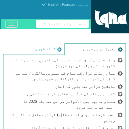
.
.
فارسی
Français
English
نسخہ برایے ڈیسک ٹاپ
باز
و
بسته
کردن
منو
تمام خبریں
مقبول ترین خبریں
روضۂ حسینی کی جانب سے غیرملکی زائرینِ اربعین کے لیے
کثیر لسانی رہنمائی اور سروسز
عمان ریڈیو قرآن کے قیام کی بیسویں سالگرہ؛ عمانی
قراء کی تلاوتوں کے ریکارڈنگ پر خصوصی توجہ
ملایشین قرآنی مقابلوں کا اعلان
گھر میں والد کی قرآنی محفلوں کی یاد ستاتی ہے
سلطان قابوس بین الاقوامی قرآنی مقابلہ 2026 کا
ابتدائی مرحلہ شروع
بجف اشرف؛ کاروان امام رضا(ع) قرآنی محافل کا آغاز +
ویڈیو
مصری قرآنی مقابلوں کے زبانی ٹیسٹ کا آغاز