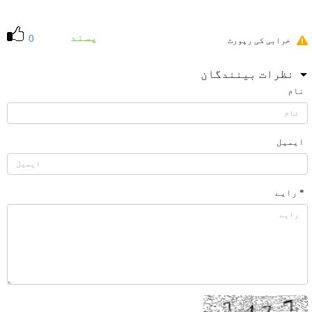
پسند
0
خرابی کی رپورٹ
نظرات بینندگان
نام
ایمیل
* رایے