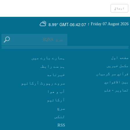
GMT-06:42:07
Friday 07 August 2026
؛
8.99°
صفحه اول
ہمارے بارے میں
مکمل خبریں
ہم سے رابطہ
قرآني سر گرمياں
بين الاقوامي
سروے رپورٹ آرکائیو
تصاوير - فلم
آب و هوا
سرچ
لنکس
RSS