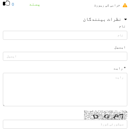
پسند
0
خرابی کی رپورٹ
نظرات بینندگان
نام
ایمیل
* رایے