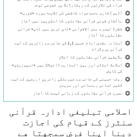
قراء کی تلاوتوں کے ریکارڈنگ پر خصوصی توجہ
آڈیو | قاری محمدجواد کاشفی کی تلاوت- سوره‌‌ «شوری»
بالکان قومی قرآنی مقابلوں کا اسکوپیه میں آغاز
قطر؛ تیسرے بین الاقوامی «ٹاپ ترین میں ٹاپ» قرانی
مقابلوں کا آغاز
آستانہ مقدس امام حسین (ع) کی جانب سے زائرین کے لیے
قرآنی پروگرام
ملایشین قرآنی مقابلوں کا اعلان
اسلامک اسٹڈی اور بین المذاہب ڈائیلاگ میں «اسپوزیتو»
کی کاوش
روضۂ حسینی کی جانب سے غیرملکی زائرینِ اربعین کے لیے
کثیر لسانی رہنمائی اور سروسز
مصری قرآنی مقابلوں کے زبانی ٹیسٹ کا آغاز
اسلامی تبليغی ادارہ قرآنی
سنٹرز كے قيام كی اجازت
دينا اپنا فرض سمجهتا هے