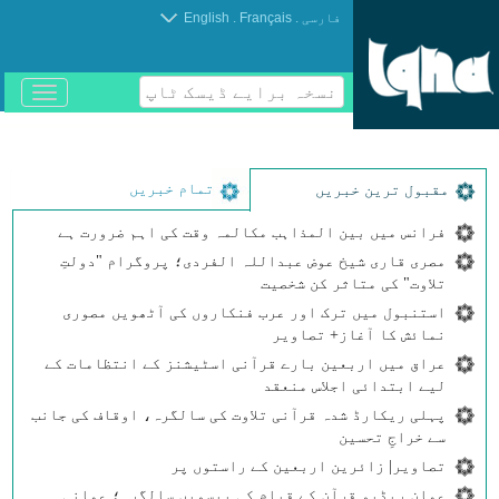
.
.
فارسی
Français
English
نسخہ برایے ڈیسک ٹاپ
باز
و
بسته
کردن
منو
تمام خبریں
مقبول ترین خبریں
فرانس میں بین المذاہب مکالمہ وقت کی اہم ضرورت ہے
مصری قاری شیخ عوض عبداللہ الفردی؛ پروگرام "دولتِ
تلاوت" کی متاثر کن شخصیت
استنبول میں ترک اور عرب فنکاروں کی آٹھویں مصوری
نمائش کا آغاز+ تصاویر
عراق میں اربعین بارے قرآنی اسٹیشنز کے انتظامات کے
لیے ابتدائی اجلاس منعقد
پہلی ریکارڈ شدہ قرآنی تلاوت کی سالگرہ، اوقاف کی جانب
سے خراجِ تحسین
تصاویر| زائرین اربعین کے راستوں پر
عمان ریڈیو قرآن کے قیام کی بیسویں سالگرہ؛ عمانی