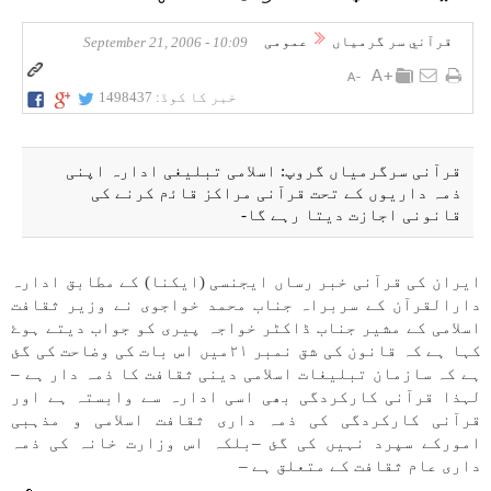
قرآني سر گرمياں
عمومی
10:09 - September 21, 2006
خبر کا کوڈ:
1498437
قرآنی سرگرمياں گروپ: اسلامی تبليغی ادارہ اپنی
ذمہ داريوں كے تحت قرآنی مراكز قاﺋم كرنے كی
قانونی اجازت ديتا رہے گا-
ايران كی قرآنی خبر رساں ايجنسی (ايكنا) كے مطابق ادارہ
دارالقرآن كے سربراہ جناب محمد خواجوی نے وزير ثقافت
اسلامی كے مشير جناب ڈاكٹر خواجہ پيری كو جواب ديتے ہوۓ
كہا ہے كہ قانون كی شق نمبر ۲۱میں اس بات كی وضاحت كی گئ
ہے كہ سازمان تبليغات اسلامی دينی ثقافت كا ذمہ دار ہے –
لہذا قرآنی كاركردگی بھی اسی ادارہ سے وابستہ ہے اور
قرآنی كاركردگی كی ذمہ داری ثقافت اسلامی و مذہبی
اموركے سپرد نہیں كی گئ –بلكہ اس وزارت خانہ كی ذمہ
داری عام ثقافت كے متعلق ہے –